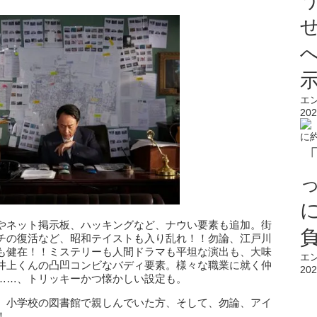
エ
202
やネット掲示板、ハッキングなど、ナウい要素も追加。街
チの復活など、昭和テイストも入り乱れ！！勿論、江戸川
も健在！！ミステリーも人間ドラマも平坦な演出も、大味
エ
井上くんの凸凹コンビなバディ要素。様々な職業に就く仲
202
……、トリッキーかつ懐かしい設定も。
、小学校の図書館で親しんでいた方、そして、勿論、アイ
！