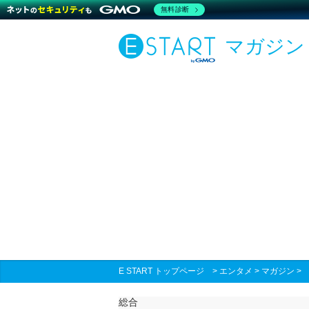
無料診断
マガジン
E START トップページ
>
エンタメ
>
マガジン
総合