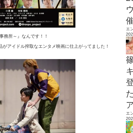
エ
202
偵事務所～』なんです！！
品がアイドル搾取なエンタメ映画に仕上がってました！
エ
202