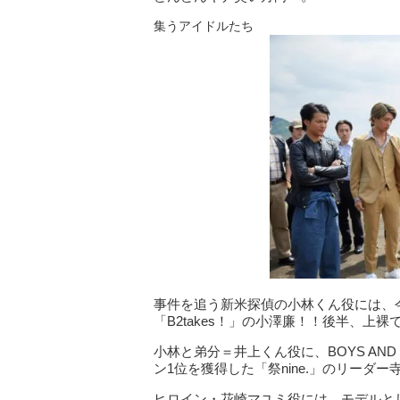
集うアイドルたち
事件を追う新米探偵の小林くん役には、
「B2takes！」の小澤廉！！後半、上
小林と弟分＝井上くん役に、BOYS AN
ン1位を獲得した「祭nine.」のリーダー
ヒロイン・花崎マユミ役には、モデルと