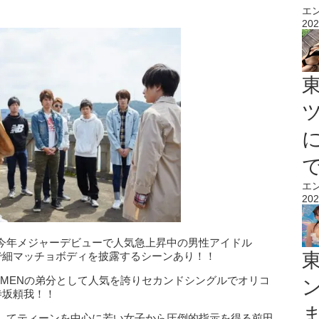
エ
202
エ
202
今年メジャーデビューで人気急上昇中の男性アイドル
裸で細マッチョボディを披露するシーンあり！！
D MENの弟分として人気を誇りセカンドシングルでオリコ
寺坂頼我！！
してティーンを中心に若い女子から圧倒的指示を得る前田