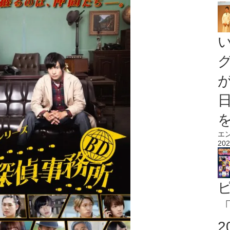
エ
202
「