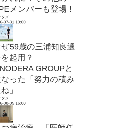
PPEメンバーも登場！
ンタメ
6-07-31 19:00
なぜ59歳の三浦知良選
手を起用？
NODERA GROUPと
重なった「努力の積み
重ね」
ンタメ
6-08-05 16:00
うつ病治療、「医師任