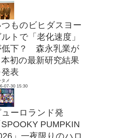
いつものビヒダスヨー
グルトで「老化速度」
が低下？ 森永乳業が
日本初の最新研究結果
を発表
ンタメ
6-07-30 15:30
ピューロランド発
SPOOKY PUMPKIN
2026」一夜限りのハロ