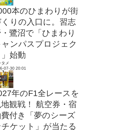
5000本のひまわりが街
づくりの入口に。習志
野・鷺沼で「ひまわり
キャンパスプロジェク
ト」始動
ンタメ
6-07-30 20:01
027年のF1全レースを
現地観戦！ 航空券・宿
泊費付き「夢のシーズ
ンチケット」が当たる