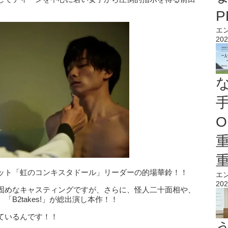
エ
202
O
ット「虹のコンキスタドール」リーダーの的場華鈴！！
エ
202
固めなキャスティングですが、さらに、怪人二十面相や、
B2takes!」が総出演し本作！！
ているんです！！