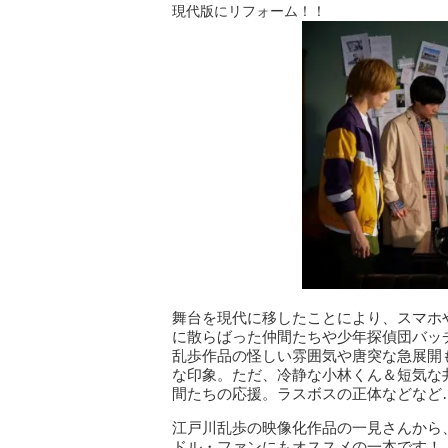
現代版にリフォーム！！
舞台を現代に移したことにより、スマホ
に散らばった仲間たちや少年探偵団バッ
乱歩作品の怪しい雰囲気や唐突な急展開
な印象。ただ、冷静な小林くん＆短気な
間たちの応援。ラスボスの正体などなど
江戸川乱歩の映像化作品の一見さんから
ドル・ファンにもオススメの一本です！