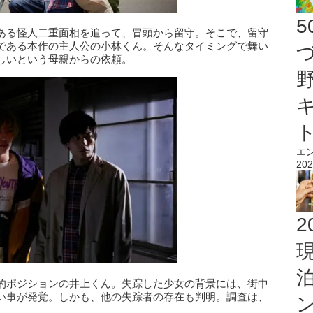
ある怪人二重面相を追って、冒頭から留守。そこで、留守
である本作の主人公の小林くん。そんなタイミングで舞い
しいという母親からの依頼。
エ
202
2
的ポジションの井上くん。失踪した少女の背景には、街中
い事が発覚。しかも、他の失踪者の存在も判明。調査は、