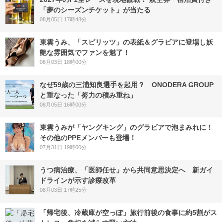
「夢のシーズンチケット」が当たる
08月05日 17時48分
東雲うみ、「スピリッツ」の表紙＆グラビアに登場し妖
艶な雰囲気でファンを魅了！
08月03日 18時00分
なぜ59歳の三浦知良選手を起用？ ONODERA GROUP
と重なった「努力の積み重ね」
08月05日 16時00分
東雲うみが「ヤングキング」のグラビアで泡まみれに！
その他のPPEメンバーも登場！
07月31日 19時00分
うつ病治療、「医師任せ」から共同意思決定へ 新ガイ
ドラインが示す診療改革
08月03日 17時25分
「帰宅後、冷蔵庫が空っぽ」旅行前後の食事に約5割がス