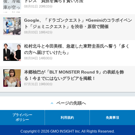
トレス 負担を減らす賢い方法
08月01日 20時33分
Google、「ドラゴンクエスト」×Geminiのコラボイベン
ト「ジェミニクエスト」を渋谷・原宿で開催
08月03日 18時42分
松村北斗と今田美桜、急逝した東野圭吾氏へ誓う「多く
の方へ届けていけたら」
08月04日 14時00分
本郷柚巴が「BLT MONSTER Round 9」の表紙を飾
る！今までにはないグラビアを掲載！
07月31日 19時00分
ページの先頭へ
プライバシー
利用規約
免責事項
ポリシー
Copyright © 2026 GMO INSIGHT Inc. All Rights Reserved.