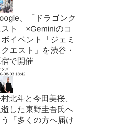
oogle、「ドラゴンク
スト」×Geminiのコ
ラボイベント「ジェミ
ニクエスト」を渋谷・
原宿で開催
ンタメ
6-08-03 18:42
松村北斗と今田美桜、
急逝した東野圭吾氏へ
誓う「多くの方へ届け