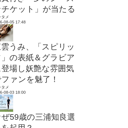
ンチケット」が当たる
ンタメ
6-08-05 17:48
東雲うみ、「スピリッ
ツ」の表紙＆グラビア
に登場し妖艶な雰囲気
でファンを魅了！
ンタメ
6-08-03 18:00
なぜ59歳の三浦知良選
手を起用？