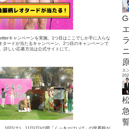
G
エ
itterキャンペーンを実施。1つ目はここでしか手に入らな
オタードが当たるキャンペーン。2つ目のキャンペーンで
ます。詳しい応募方法は公式サイトにて。
」
エ
202
)、10日(土)、11日(日)の間「くっきーけいば」の世界観が