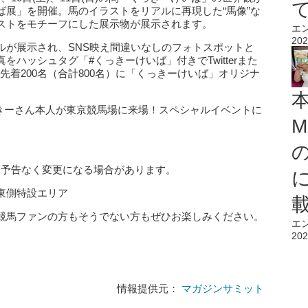
ば展」を開催。馬のイラストをリアルに再現した“馬像”な
ストをモチーフにした展示物が展示されます。
エ
202
ルが展示され、SNS映え間違いなしのフォトスポットと
ハッシュタグ「#くっきーけいば」付きでTwitterまた
各日先着200名（合計800名）に「くっきーけいば」オリジナ
くっきーさん本人が東京競馬場に来場！スペシャルイベントに
M
頃～ ※予告なく変更になる場合があります。
東側特設エリア
競馬ファンの方もそうでない方もぜひお楽しみください。
エ
202
情報提供元：
マガジンサミット