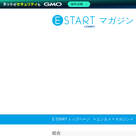
無料診断
マガジン
E START トップページ
>
エンタメ
>
マガジン
総合