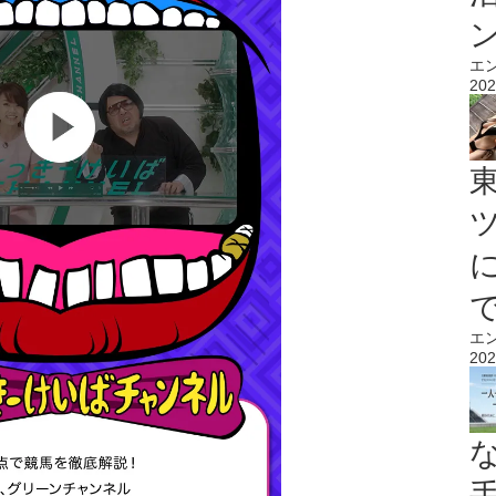
エ
202
エ
202