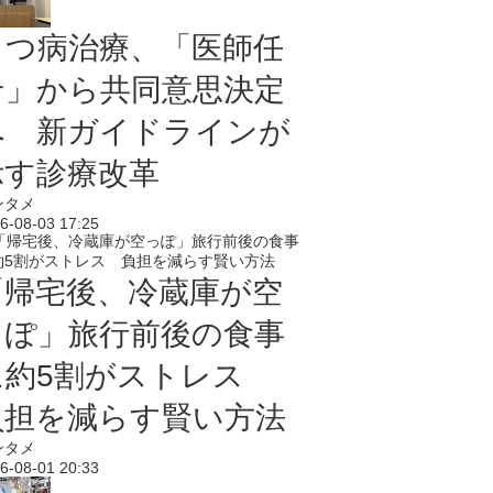
うつ病治療、「医師任
せ」から共同意思決定
へ 新ガイドラインが
示す診療改革
ンタメ
6-08-03 17:25
「帰宅後、冷蔵庫が空
っぽ」旅行前後の食事
に約5割がストレス
負担を減らす賢い方法
ンタメ
6-08-01 20:33