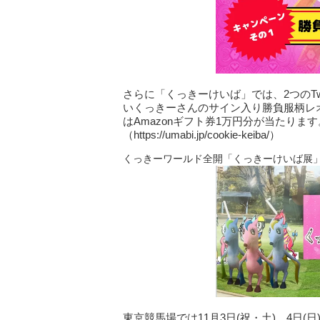
さらに「くっきーけいば」では、2つのTw
いくっきーさんのサイン入り勝負服柄レ
はAmazonギフト券1万円分が当たり
（https://umabi.jp/cookie-keiba/）
くっきーワールド全開「くっきーけいば展
東京競馬場では11月3日(祝・土)、4日(日