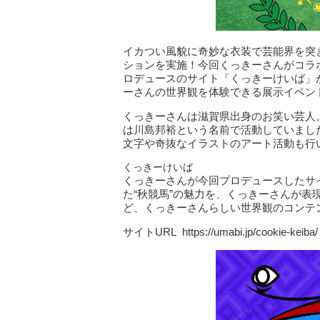
イカつい風貌に奇妙な衣装で芸能界を突
ションを実施！今回くっきーさんがコラ
ロデュースのサイト「くっきーけいば」が
ーさんの世界観を体験できる展示イベン
くっきーさんは滋賀県出身のお笑い芸人。
は川島邦裕という名前で活動していました
文字や奇抜なイラストのアート活動も行
くっきーけいば
くっきーさんが今回プロデュースしたサ
た“秋競馬”の魅力を、くっきーさんが
ど、くっきーさんらしい世界観のコンテ
サイトURL https://umabi.jp/cookie-keiba/