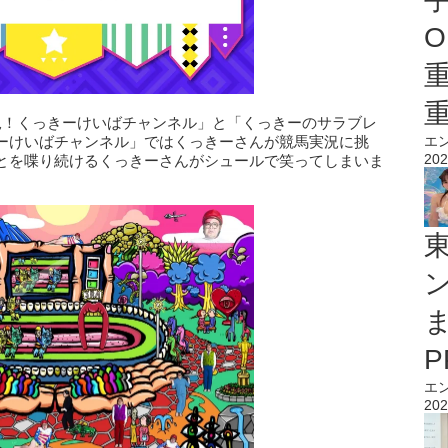
O
況！くっきーけいばチャンネル」と「くっきーのサラブレ
ーけいばチャンネル」ではくっきーさんが競馬実況に挑
エ
202
とを喋り続けるくっきーさんがシュールで笑ってしまいま
エ
202