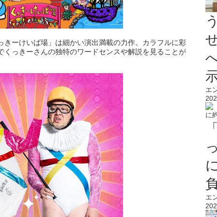
っきーけいば場」は細かい演出満載の力作。カラフルに彩
でくっきーさんの独特のワードセンスや解説を見ることが
エ
202
エ
202