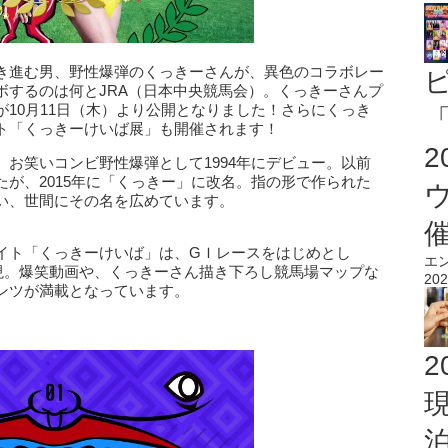
き進む男、野性爆弾のくっきーさんが、異色のコラボレー
ボするのは何とJRA（日本中央競馬会）。くっきーさんプ
10月11日（木）より公開となりました！さらにくっき
「
ト「くっきーけいば展」も開催されます！
お笑いコンビ野性爆弾として1994年にデビュー。以前
が、2015年に「くっきー」に改名。指の形で作られた
い、世間にその名を広めています。
イト「くっきーけいば」は、GＩレースをはじめとし
エ
表現。爆笑動画や、くっきーさん描き下ろし競馬場マップな
202
ンツが満載となっています。
2