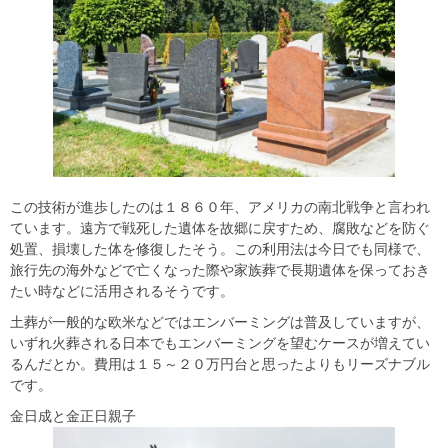
この技術が進歩したのは１８６０年、アメリカの南北戦争と言われ
ています。遠方で戦死した遺体を故郷に戻すため、腐敗などを防ぐ
処置、損壊した体を修復したそう。この利用法は今日でも同様で、
旅行先の海外などで亡くなった際や家族葬で長期遺体を保っておき
たい時などに活用されるそうです。
土葬が一般的な欧米などではエンバーミングは普及していますが、
いずれ火葬される日本でもエンバーミングを望むケースが増えてい
るんだとか。費用は１５～２０万円台と思ったよりもリーズナブル
です。
金日成と金正日親子