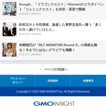
Google、「ドラゴンクエスト」×Geminiのコラボイベン
ト「ジェミニクエスト」を渋谷・原宿で開催
08月03日 18時42分
松村北斗と今田美桜、急逝した東野圭吾氏へ誓う「多く
の方へ届けていけたら」
08月04日 14時00分
本郷柚巴が「BLT MONSTER Round 9」の表紙を飾
る！今までにはないグラビアを掲載！
07月31日 19時00分
ページの先頭へ
プライバシー
利用規約
免責事項
ポリシー
Copyright © 2026 GMO INSIGHT Inc. All Rights Reserved.