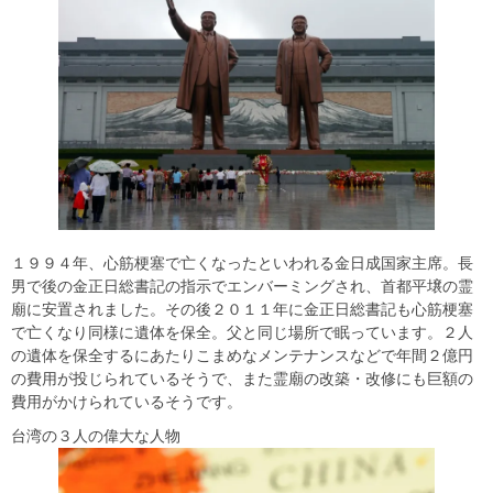
１９９４年、心筋梗塞で亡くなったといわれる金日成国家主席。長
男で後の金正日総書記の指示でエンバーミングされ、首都平壌の霊
廟に安置されました。その後２０１１年に金正日総書記も心筋梗塞
で亡くなり同様に遺体を保全。父と同じ場所で眠っています。２人
の遺体を保全するにあたりこまめなメンテナンスなどで年間２億円
の費用が投じられているそうで、また霊廟の改築・改修にも巨額の
費用がかけられているそうです。
台湾の３人の偉大な人物