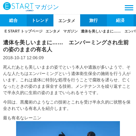
マガジン
総合
トレンド
旅行
経済
エンタメ
E START トップページ
エンタメ
マガジン
遺体を美しいままに…… エンバ
遺体を美しいままに…… エンバーミングされ生前
の姿のままの有名人
2018-10-17 12:06:09
死んだあとも美しいままの姿でという本人や遺族が多いようで、そ
んな人たちはエンバーミングという遺体衛生保全の施術を行う人が
います。これは遺体に特別な処理を行うことで腐敗を遅らせ、亡く
なったときの姿のまま保全する技術。メンテナンスを繰り返すこと
で半永久的に生前の姿のままでいられるそうです。
今回は、黒魔術のようなこの技術とこれを受け半永久的に状態を保
全されている有名人を紹介します。
最も有名なレーニン