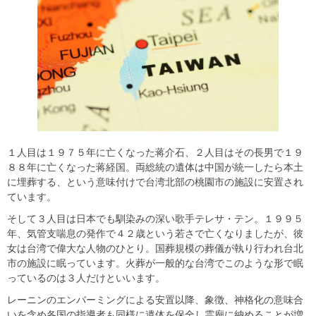
１人目は１９７５年に亡くなった蒋介石、２人目はその長男で１９
８８年に亡くなった蒋経国。両総統の遺体は中国が統一したら本土
に埋葬する、という意味付けで台湾北部の桃園市の施設に安置され
ています。
そして３人目は日本でも馴染みの深い歌手テレサ・テン。１９９５
年、気管支喘息の発作で４２歳という若さで亡くなりましたが、彼
女は台湾で偉大な人物のひとり。国葬規模の葬儀が執り行われ台北
市の施設に眠っています。火葬が一般的な台湾でこのような形で眠
っているのは３人だけといいます。
レーニンのエンバーミングによる安置以降、象徴、神格化の意味合
いを含め各国の指導者も同様に遺体を保全し霊廟に納めることが増