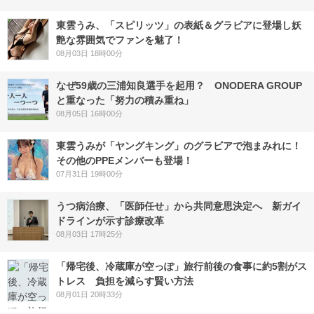
東雲うみ、「スピリッツ」の表紙＆グラビアに登場し妖
艶な雰囲気でファンを魅了！
08月03日 18時00分
なぜ59歳の三浦知良選手を起用？ ONODERA GROUP
と重なった「努力の積み重ね」
08月05日 16時00分
東雲うみが「ヤングキング」のグラビアで泡まみれに！
その他のPPEメンバーも登場！
07月31日 19時00分
うつ病治療、「医師任せ」から共同意思決定へ 新ガイ
ドラインが示す診療改革
08月03日 17時25分
「帰宅後、冷蔵庫が空っぽ」旅行前後の食事に約5割がス
トレス 負担を減らす賢い方法
08月01日 20時33分