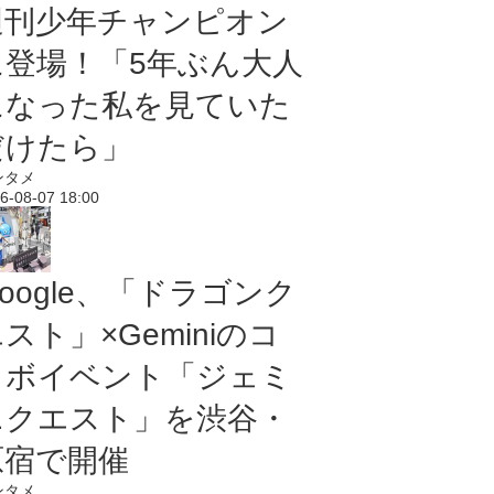
週刊少年チャンピオン
に登場！「5年ぶん大人
になった私を見ていた
だけたら」
ンタメ
6-08-07 18:00
oogle、「ドラゴンク
スト」×Geminiのコ
ラボイベント「ジェミ
ニクエスト」を渋谷・
原宿で開催
ンタメ