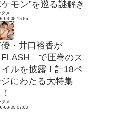
ポケモン”を巡る謎解き
ンタメ
6-08-05 15:55
声優・井口裕香が
「FLASH」で圧巻のス
タイルを披露！計18ペ
ージにわたる大特集
に！
ンタメ
6-08-05 07:00