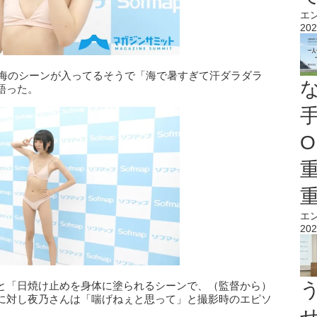
エ
202
の海のシーンが入ってるそうで「海で暑すぎて汗ダラダラ
語った。
O
エ
202
と「日焼け止めを身体に塗られるシーンで、（監督から）
に対し夜乃さんは「喘げねぇと思って」と撮影時のエピソ