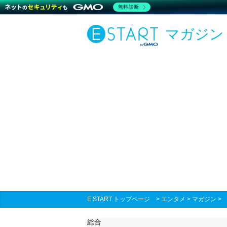
無料診断
マガジン
E START トップページ
>
エンタメ
>
マガジン
総合