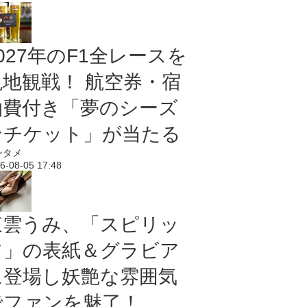
027年のF1全レースを
現地観戦！ 航空券・宿
泊費付き「夢のシーズ
ンチケット」が当たる
ンタメ
6-08-05 17:48
東雲うみ、「スピリッ
ツ」の表紙＆グラビア
に登場し妖艶な雰囲気
でファンを魅了！