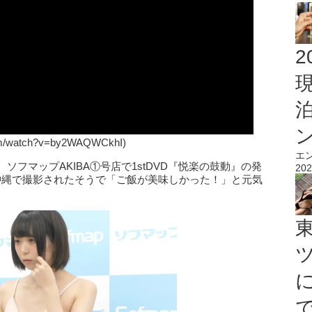
2
om/watch?v=by2WAQWCkhI)
エ
ソフマップAKIBA①号店で1stDVD『悦楽の鼓動』の発
202
沖縄で撮影されたそうで「ご飯が美味しかった！」と元気