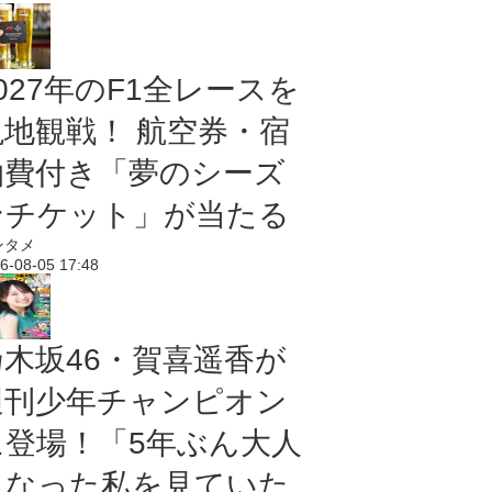
027年のF1全レースを
現地観戦！ 航空券・宿
泊費付き「夢のシーズ
ンチケット」が当たる
ンタメ
6-08-05 17:48
乃木坂46・賀喜遥香が
週刊少年チャンピオン
に登場！「5年ぶん大人
になった私を見ていた