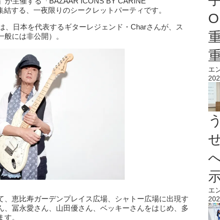
R』が主催する「BAZAAR ICONS BY CARINE
ンが集結する、一夜限りのシークレットパーティです。
O
では、日本を代表するギターレジェンド・Charさんが、ス
一般には非公開）。
エ
202
エ
て、恵比寿ガーデンプレイス広場、シャトー広場に出現す
202
ん、冨永愛さん、山田優さん、ベッキーさんをはじめ、多
ます。