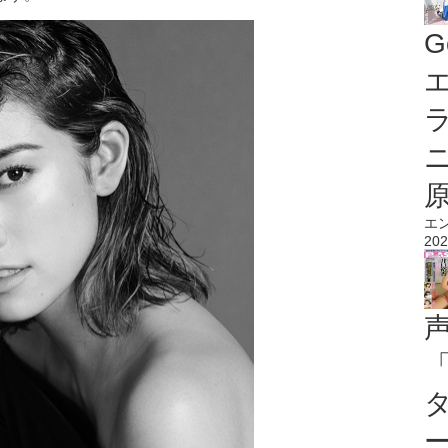
G
エ
エ
202