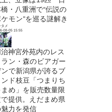
本橋・八重洲で“伝説の
ポケモン”を巡る謎解き
ンタメ
6-08-05 15:55
明治神宮外苑内のレス
トラン・森のビアガー
デンで新潟県が誇るブ
ランド枝豆「つまりち
ゃまめ」を販売数量限
定で提供。えだまめ県
の魅力を発信