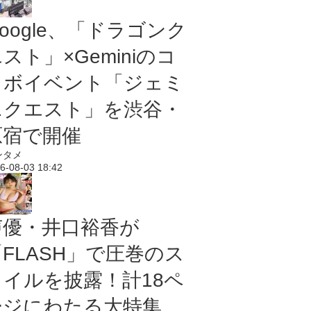
oogle、「ドラゴンク
スト」×Geminiのコ
ラボイベント「ジェミ
ニクエスト」を渋谷・
原宿で開催
ンタメ
6-08-03 18:42
声優・井口裕香が
「FLASH」で圧巻のス
タイルを披露！計18ペ
ージにわたる大特集