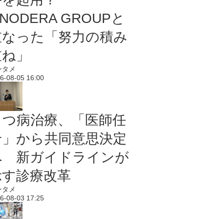
NODERA GROUPと
重なった「努力の積み
重ね」
ンタメ
6-08-05 16:00
うつ病治療、「医師任
せ」から共同意思決定
へ 新ガイドラインが
示す診療改革
ンタメ
6-08-03 17:25