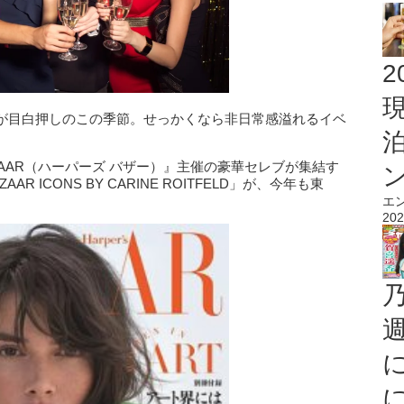
2
が目白押しのこの季節。せっかくなら非日常感溢れるイベ
 BAZAAR（ハーパーズ バザー）』主催の豪華セレブが集結す
 ICONS BY CARINE ROITFELD」が、今年も東
エ
202