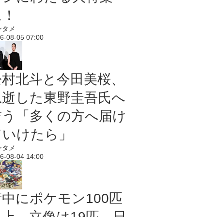
に！
ンタメ
6-08-05 07:00
松村北斗と今田美桜、
急逝した東野圭吾氏へ
誓う「多くの方へ届け
ていけたら」
ンタメ
6-08-04 14:00
街中にポケモン100匹
以上、立像は19匹 日