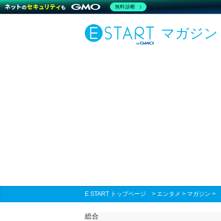
無料診断
マガジン
E START トップページ
>
エンタメ
>
マガジン
総合