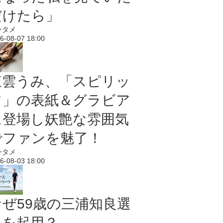
だけたら」
ンタメ
6-08-07 18:00
東雲うみ、「スピリッ
ツ」の表紙＆グラビア
に登場し妖艶な雰囲気
でファンを魅了！
ンタメ
6-08-03 18:00
なぜ59歳の三浦知良選
手を起用？