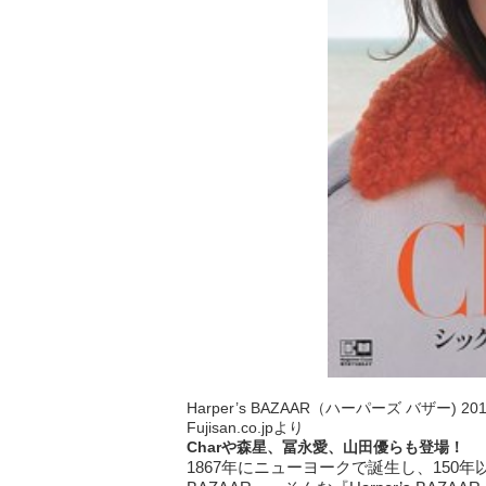
Harper’s BAZAAR（ハーパーズ バザー) 2
Fujisan.co.jpより
Charや森星、冨永愛、山田優らも登場！
1867年にニューヨークで誕生し、150年