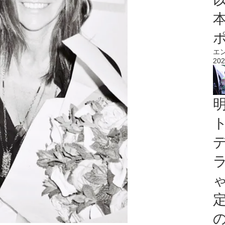
エ
202