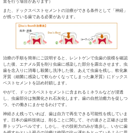
置を行う場合があります）
また、ドックスベストセメントの治療ができる条件として「神経」
が残っている歯である必要があります。
治療の手順を簡単にご説明すると、レントゲンで虫歯の規模を確認
した後、エナメル質を削り虫歯に感染した部分を露出させます。虫
歯を念入りに消毒し殺菌し洗浄した後、あえて虫歯を残し、軟化象
牙質（細菌に感染して軟らかくなってしまった象牙質）にドックス
ベストセメントを詰め封鎖します。
やがて、ドックスベストセメントに含まれるミネラルなどが浸透
し、虫歯部分は無菌化され石灰化します。歯の自然治癒力を促しつ
つ、その働きにまかせるわけです。
神経さえ残っていれば、歯は自力で再生できる可能性を残していま
す。日本の歯科技術は、削ることに関して、その速さと正確さは世
界トップレベルです。しかし、その技術力のみが進歩し、いかに歯
を残すかという視点の治療は他国の比べ遅れをとっているように思