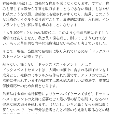
神経を取り除けば、自発的な痛みを感じなくなります。ですが、痛
みも感じず血液から栄養を吸収することもできない歯は、もはや枯
れ枝のような状態。虫歯菌にも犯されやすくなり、結局、このよう
な治療のサイクルを繰り返すことで、最終的に抜歯、入れ歯、イン
プラントなどに解決策を求めることになります。
「人生100年」といわれる時代に、このような虫歯治療は必ずしも
適切ではありません。私は長く歯を残し、削ってしまうだけでな
い、もっと革新的な内科的治療法はないものかと考えていました。
そこで、現在、当医院で積極的に取り入れているのが「ドックスベ
ストセメント治療」です。
削らない、痛くない「ドックスベストセメント」とは？
ドックスベストセメントは、人間の血液中に含まれる銅イオンを主
成分とし、複数のミネラルから作られた薬です。アメリカでは広く
治療に使われていますが日本では未承認の新しい治療法で、現在は
保険適応外のため自費となります。
治療法は虫歯の進行状態によりケースバイケースですが、ドックス
ベストセメントの充填に必要なごく最小限の部分を削り、なるべく
健康な歯の部分を残します。（だたし、いちど黒くなった歯は白く
戻らないので、その部分は患者さんと相談のうえ削り取るなどの処