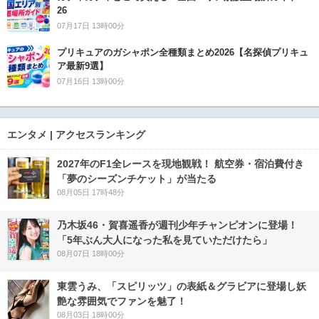
26
07月17日 13時00分
プリキュアのガシャポン全種類まとめ2026【名探偵プリキュ
ア最新9選】
07月16日 13時00分
エンタメ | アクセスランキング
2027年のF1全レースを現地観戦！ 航空券・宿泊費付き
「夢のシーズンチケット」が当たる
08月05日 17時48分
乃木坂46・賀喜遥香が週刊少年チャンピオンに登場！
「5年ぶん大人になった私を見ていただけたら」
08月07日 18時00分
東雲うみ、「スピリッツ」の表紙＆グラビアに登場し妖
艶な雰囲気でファンを魅了！
08月03日 18時00分