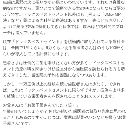
虫歯は風邪の次に罹りやすい病といわれています。それだけ身近な
病なのですから、薬ひとつで治療できる世の中になったならば夢の
ようです。ドックスベストセメント以外にも（例えば「3Mix-MP
法」など）薬による内科的治療法はありますが、先ほどもお話した
ように“削る”技術に特化してきた日本では、欧米ほど内科的アプロ
ーチは進んでいません。
現在「ドックスベストセメント」を積極的に取り入れている歯科医
は、全国で1％くらい。9万くらいある歯医者さんはのうち100軒く
らいが導入している計算になります。
患者さまは圧倒的に歯を削りたくない方が多く、ドックスベストセ
メント治療の噂を聞きつけ杉並区外から当医院を訪ねられる方も増
えてきました。当医院の予約も困難になりつつあります。
しかし、一万症例以上の経験を積む歯医者さんは少なく、できれ
ば、これはドックスベストセメントに限らずですが、症例をより多
く経験している歯医者さんを探されることをおススメします。
お父さんは「お菓子屋さんでした（笑）」
年齢のせいでしょうか？ 何代か続いた歯医者の跡取り先生に思われ
ることもあるのですが…じつは、実家は製菓やパンなどを扱う“お菓
子屋さん”です。