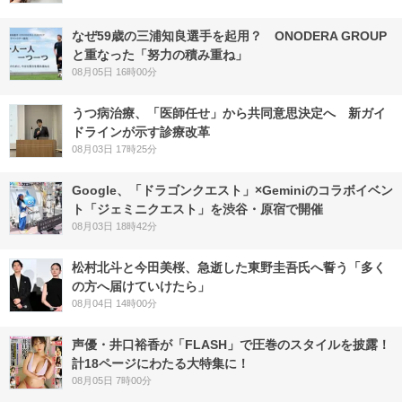
なぜ59歳の三浦知良選手を起用？ ONODERA GROUP
と重なった「努力の積み重ね」
08月05日 16時00分
うつ病治療、「医師任せ」から共同意思決定へ 新ガイ
ドラインが示す診療改革
08月03日 17時25分
Google、「ドラゴンクエスト」×Geminiのコラボイベン
ト「ジェミニクエスト」を渋谷・原宿で開催
08月03日 18時42分
松村北斗と今田美桜、急逝した東野圭吾氏へ誓う「多く
の方へ届けていけたら」
08月04日 14時00分
声優・井口裕香が「FLASH」で圧巻のスタイルを披露！
計18ページにわたる大特集に！
08月05日 7時00分