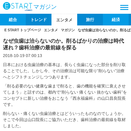
マガジン
総合
トレンド
旅行
経済
エンタメ
E START トップページ
エンタメ
マガジン
なぜ虫歯は治らないのか。削るば
なぜ虫歯は治らないのか。削るばかりの治療は時代
遅れ？歯科治療の最前線を探る
2018-10-19 07:00:13
日本における虫歯治療の基本は、長らく虫歯になった部分を削り取
ることでした。しかし今、その治療法は可能な限り“削らない”治療
へとシフトチェンジしつつあります。
「削る必要のない健康な歯まで削ると、歯の機能を確実に衰えさせ
てしまう」と話すのは、都内で“削らない 痛くない 抜かない歯科”を
コンセプトに新しい治療をおこなう『西永福歯科』の山口昌良院長
です。
削らない・痛くない虫歯治療とはどういったものなのでしょうか。
そこで今回は山口院長にご協力いただき、歯科治療の最前線を取材
しました。