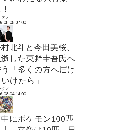
に！
ンタメ
6-08-05 07:00
松村北斗と今田美桜、
急逝した東野圭吾氏へ
誓う「多くの方へ届け
ていけたら」
ンタメ
6-08-04 14:00
街中にポケモン100匹
以上、立像は19匹 日