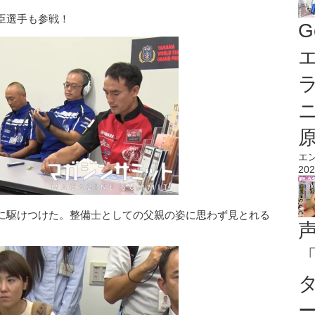
臣選手も参戦！
G
エ
エ
202
に駆けつけた。整備士としての父親の姿に思わず見とれる