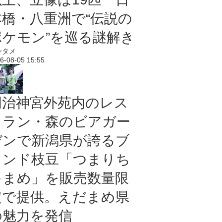
本橋・八重洲で“伝説の
ポケモン”を巡る謎解き
ンタメ
6-08-05 15:55
明治神宮外苑内のレス
トラン・森のビアガー
デンで新潟県が誇るブ
ランド枝豆「つまりち
ゃまめ」を販売数量限
定で提供。えだまめ県
の魅力を発信