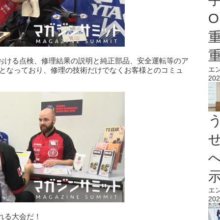
O
おける点検、修理結果の説明と純正部品、安全運転等のア
エ
競技となっており、修理の技術だけでなくお客様とのコミュ
202
エ
202
れる大会だ！