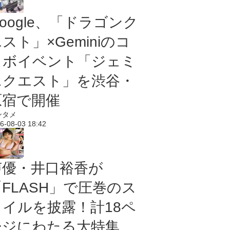
oogle、「ドラゴンク
スト」×Geminiのコ
ラボイベント「ジェミ
ニクエスト」を渋谷・
原宿で開催
ンタメ
6-08-03 18:42
声優・井口裕香が
「FLASH」で圧巻のス
タイルを披露！計18ペ
ージにわたる大特集