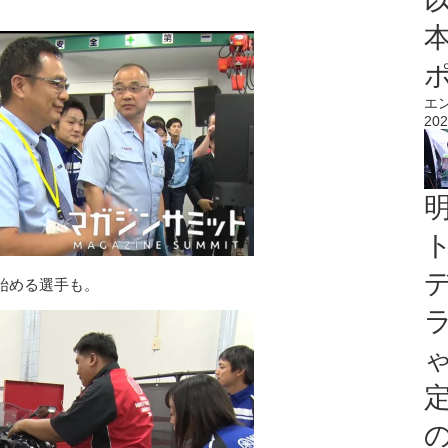
エ
202
始める選手も。