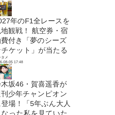
027年のF1全レースを
現地観戦！ 航空券・宿
泊費付き「夢のシーズ
ンチケット」が当たる
ンタメ
6-08-05 17:48
乃木坂46・賀喜遥香が
週刊少年チャンピオン
に登場！「5年ぶん大人
になった私を見ていた