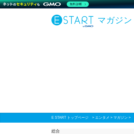
無料診断
マガジン
E START トップページ
>
エンタメ
>
マガジン
総合