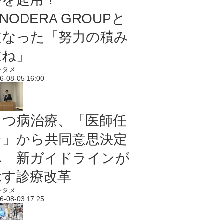
NODERA GROUPと
重なった「努力の積み
重ね」
ンタメ
6-08-05 16:00
うつ病治療、「医師任
せ」から共同意思決定
へ 新ガイドラインが
示す診療改革
ンタメ
6-08-03 17:25