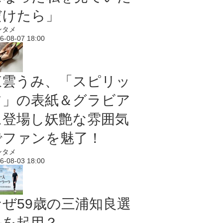
だけたら」
ンタメ
6-08-07 18:00
東雲うみ、「スピリッ
ツ」の表紙＆グラビア
に登場し妖艶な雰囲気
でファンを魅了！
ンタメ
6-08-03 18:00
なぜ59歳の三浦知良選
手を起用？