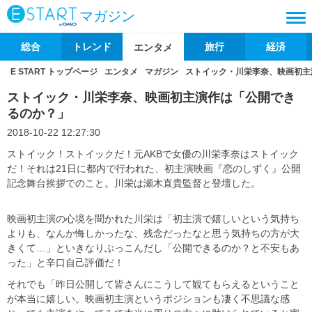
マガジン
総合
トレンド
旅行
経済
エンタメ
E START トップページ
エンタメ
マガジン
ストイック・川栄李奈、映画初主
ストイック・川栄李奈、映画初主演作は「公開でき
るのか？」
2018-10-22 12:27:30
ストイック！ストイックだ！元AKBで女優の川栄李奈はストイック
だ！それは21日に都内で行われた、初主演映画『恋のしずく』公開
記念舞台挨拶でのこと。川栄は瀬木直貴監督と登壇した。
映画初主演の心境を聞かれた川栄は「初主演で嬉しいという気持ち
よりも、なんか悔しかったな、残念だったなと思う気持ちの方が大
きくて…」といきなりぶっこんだし「公開できるのか？と不安もあ
った」と辛口自己評価だ！
それでも「昨日公開して皆さんにこうして観てもらえるということ
が本当に嬉しい。映画初主演というポジションも凄く不思議な感