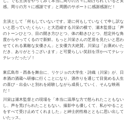
じ。でも主演をやってみて本当に周りの方々に助けられていると実
感。周りの方々に感謝です」と周囲のサポートに感謝感謝だ！
主演として「何もしていないです。逆に何もしていなくて申し訳な
いと思っていたくらい」と大恐縮する川栄の横で、瀬木監督は「声
のトーンひとつ、目の開き方ひとつ、体の動きひとつ、想定外な角
度からやってくるので新鮮。もっと川栄さんの芝居を見たいと思わ
せてくれる素敵な女優さん」と女優力大絶賛。川栄は「お褒めいた
だき、ありがとうございます」と可愛らしい笑顔を浮かべてテレッ
テレッだったゾ！
東広島市・西条を舞台に、リケジョの大学生・詩織（川栄）が、日
本酒の酒蔵へ研修に行くことになり、酒作りを通じて目覚める人生
の喜び・出会いと別れを経験しながら成長していく、そんな映画
だ！
川栄は瀬木監督との現場を「本当に温厚な方で怒られたこともない
し、声を荒げられたこともない。撮影中も優しくて、私がやること
をすべて受け止めてくれました」と紳士的性格とともに思い出して
いたッス。