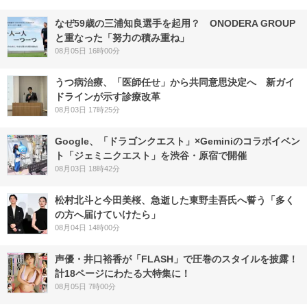
なぜ59歳の三浦知良選手を起用？ ONODERA GROUP
と重なった「努力の積み重ね」
08月05日 16時00分
うつ病治療、「医師任せ」から共同意思決定へ 新ガイ
ドラインが示す診療改革
08月03日 17時25分
Google、「ドラゴンクエスト」×Geminiのコラボイベン
ト「ジェミニクエスト」を渋谷・原宿で開催
08月03日 18時42分
松村北斗と今田美桜、急逝した東野圭吾氏へ誓う「多く
の方へ届けていけたら」
08月04日 14時00分
声優・井口裕香が「FLASH」で圧巻のスタイルを披露！
計18ページにわたる大特集に！
08月05日 7時00分