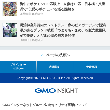
街中にポケモン100匹以上、立像は19匹 日本橋・八重
洲で“伝説のポケモン”を巡る謎解き
08月05日 15時55分
明治神宮外苑内のレストラン・森のビアガーデンで新潟
県が誇るブランド枝豆「つまりちゃまめ」を販売数量限
定で提供。えだまめ県の魅力を発信
08月05日 15時51分
ページの先頭へ
プライバシー
利用規約
免責事項
ポリシー
Copyright © 2026 GMO INSIGHT Inc. All Rights Reserved.
GMOインターネットグループのセキュリティ事業について