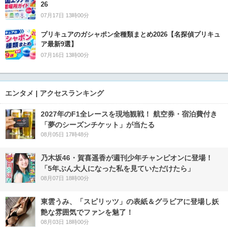
26
07月17日 13時00分
プリキュアのガシャポン全種類まとめ2026【名探偵プリキュ
ア最新9選】
07月16日 13時00分
エンタメ | アクセスランキング
2027年のF1全レースを現地観戦！ 航空券・宿泊費付き
「夢のシーズンチケット」が当たる
08月05日 17時48分
乃木坂46・賀喜遥香が週刊少年チャンピオンに登場！
「5年ぶん大人になった私を見ていただけたら」
08月07日 18時00分
東雲うみ、「スピリッツ」の表紙＆グラビアに登場し妖
艶な雰囲気でファンを魅了！
08月03日 18時00分