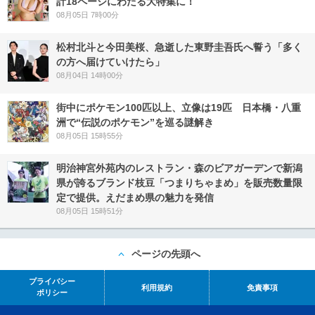
計18ページにわたる大特集に！
08月05日 7時00分
松村北斗と今田美桜、急逝した東野圭吾氏へ誓う「多く
の方へ届けていけたら」
08月04日 14時00分
街中にポケモン100匹以上、立像は19匹 日本橋・八重
洲で“伝説のポケモン”を巡る謎解き
08月05日 15時55分
明治神宮外苑内のレストラン・森のビアガーデンで新潟
県が誇るブランド枝豆「つまりちゃまめ」を販売数量限
定で提供。えだまめ県の魅力を発信
08月05日 15時51分
ページの先頭へ
プライバシー
利用規約
免責事項
ポリシー