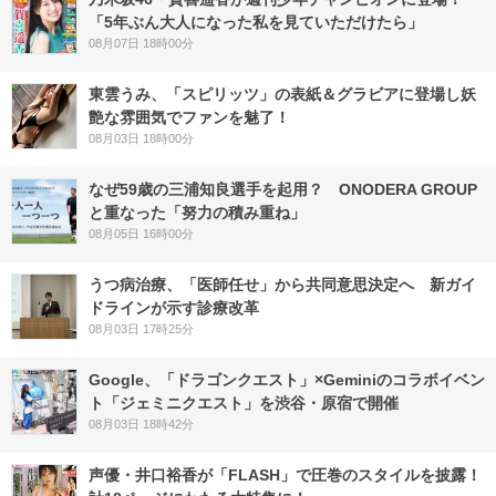
「5年ぶん大人になった私を見ていただけたら」
08月07日 18時00分
東雲うみ、「スピリッツ」の表紙＆グラビアに登場し妖
艶な雰囲気でファンを魅了！
08月03日 18時00分
なぜ59歳の三浦知良選手を起用？ ONODERA GROUP
と重なった「努力の積み重ね」
08月05日 16時00分
うつ病治療、「医師任せ」から共同意思決定へ 新ガイ
ドラインが示す診療改革
08月03日 17時25分
Google、「ドラゴンクエスト」×Geminiのコラボイベン
ト「ジェミニクエスト」を渋谷・原宿で開催
08月03日 18時42分
声優・井口裕香が「FLASH」で圧巻のスタイルを披露！