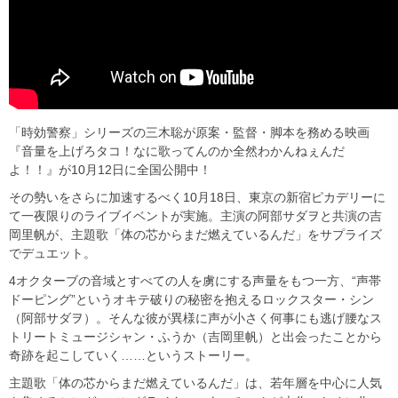
「時効警察」シリーズの三木聡が原案・監督・脚本を務める映画
『音量を上げろタコ！なに歌ってんのか全然わかんねぇんだ
よ！！』が10月12日に全国公開中！
その勢いをさらに加速するべく10月18日、東京の新宿ピカデリーに
て一夜限りのライブイベントが実施。主演の阿部サダヲと共演の吉
岡里帆が、主題歌「体の芯からまだ燃えているんだ」をサプライズ
でデュエット。
4オクターブの音域とすべての人を虜にする声量をもつ一方、“声帯
ドーピング”というオキテ破りの秘密を抱えるロックスター・シン
（阿部サダヲ）。そんな彼が異様に声が小さく何事にも逃げ腰なス
トリートミュージシャン・ふうか（吉岡里帆）と出会ったことから
奇跡を起こしていく……というストーリー。
主題歌「体の芯からまだ燃えているんだ」は、若年層を中心に人気