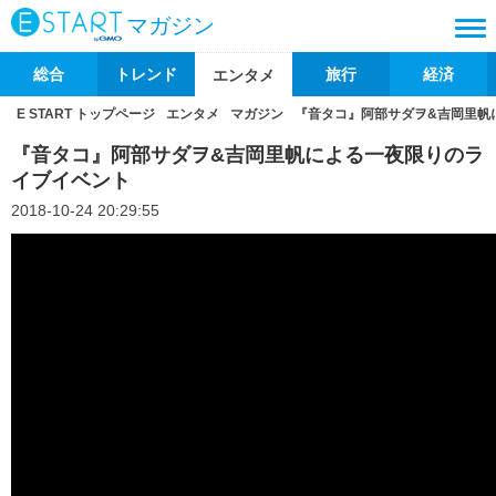
マガジン
総合
トレンド
旅行
経済
エンタメ
E START トップページ
エンタメ
マガジン
『音タコ』阿部サダヲ&吉岡里帆
『音タコ』阿部サダヲ&吉岡里帆による一夜限りのラ
イブイベント
2018-10-24 20:29:55