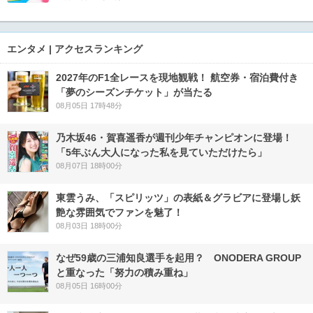
エンタメ | アクセスランキング
2027年のF1全レースを現地観戦！ 航空券・宿泊費付き
「夢のシーズンチケット」が当たる
08月05日 17時48分
乃木坂46・賀喜遥香が週刊少年チャンピオンに登場！
「5年ぶん大人になった私を見ていただけたら」
08月07日 18時00分
東雲うみ、「スピリッツ」の表紙＆グラビアに登場し妖
艶な雰囲気でファンを魅了！
08月03日 18時00分
なぜ59歳の三浦知良選手を起用？ ONODERA GROUP
と重なった「努力の積み重ね」
08月05日 16時00分