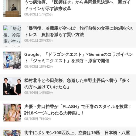
うつ病治療、「医師任せ」から共同意思決定へ 新ガイ
ドラインが示す診療改革
08月03日 17時25分
「帰宅後、冷蔵庫が空っぽ」旅行前後の食事に約5割がス
トレス 負担を減らす賢い方法
08月01日 20時33分
Google、「ドラゴンクエスト」×Geminiのコラボイベン
ト「ジェミニクエスト」を渋谷・原宿で開催
08月03日 18時42分
松村北斗と今田美桜、急逝した東野圭吾氏へ誓う「多く
の方へ届けていけたら」
08月04日 14時00分
声優・井口裕香が「FLASH」で圧巻のスタイルを披露！
計18ページにわたる大特集に！
08月05日 7時00分
街中にポケモン100匹以上、立像は19匹 日本橋・八重