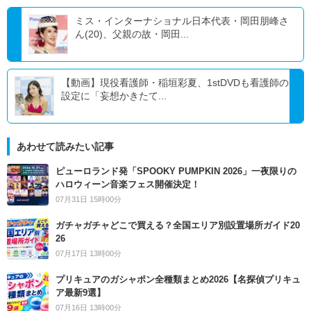
ミス・インターナショナル日本代表・岡田朋峰さ
ん(20)、父親の故・岡田...
【動画】現役看護師・稲垣彩夏、1stDVDも看護師の
設定に「妄想かきたて...
あわせて読みたい記事
ピューロランド発「SPOOKY PUMPKIN 2026」一夜限りの
ハロウィーン音楽フェス開催決定！
07月31日 15時00分
ガチャガチャどこで買える？全国エリア別設置場所ガイド20
26
07月17日 13時00分
プリキュアのガシャポン全種類まとめ2026【名探偵プリキュ
ア最新9選】
07月16日 13時00分