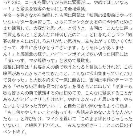
ったのに、コールを聞いてから急に緊張が…。やめてほしいなぁ
～！」と緊張を観客のせいにして会場爆笑。
ギターを弾きながら熱唱した吉岡に阿部は「映画の撮影前にやって
いないギターを練習して、さらにブランクがあるのに今日のために
また練習して。大変だと思った」と労うと、吉岡は「こんなに声っ
て震えるんだ！とあんなに練習したのに…」と目を丸くしつつ「観
客の皆さんにはむしろありがたい気持ち。立ち上がって聴いてくだ
さって、本当にありがとうございます。もうそれしかありませ
ん！」と感無量の様子。ハイトーンボイスで歌い切った阿部には
「凄いっす、マジ尊敬っす」と改めて最敬礼。
最後に阿部は「お客さんの前で歌うとなると緊張したけれど、この
映画があったからこそできたこと。こんなに沢山集まっていただけ
て良かった」と大役を終えて一気に饒舌に。吉岡は本作のテーマで
ある『やらない理由を見つけるな』を引き合いに出して「ギターも
歌も皆さんの前で披露するのは初めてで、こんなに緊張することが
あるんだとビックリしたけれど、やれてよかったと思います。やら
ないよりはやった方がいい！」と自分に言い聞かせるように頷き、
「もし何かやりたいことがあっても一歩踏み込めないような人がい
たら…」と呼びかけ、マイクを置いて「このまま終わりじゃもった
いない！」と絶叫アドバイス。「みんな大好き～！」とこの日のイ
ベント終了。