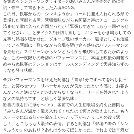
を集めるシンガーソングライターのあいみょんが本作のために作
詞・作曲して書き下ろした入魂SONG。
この日、観客からの「シン＆ふうか」コールに迎え入れられる形で
登場した阿部と吉岡。緊張気味ながらも阿部と声のチューニングを
済ませて歌に入った吉岡だったが「緊張しすぎて…もう一回やらせ
てください！」とテイク2の仕切り直しも、ギターをかき鳴らしての
見事な熱唱を聴かせた。グループ魂のボーカル・破壊としても活躍
している阿部は、歌いながら会場を駆け巡る熱狂のパフォーマンス
を見せた。スクリーンからシンとふうかが飛び出してきたかのよう
な、この一夜限りの奇跡のパフォーマンスに、本編上映後の興奮冷
めやらぬ観客のテンションはオールスタンディングで天井知らずの
うなぎ登り状態。
全力パフォーマンスを終えた阿部は「冒頭1分ですべてを出し切っ
た」と笑わせつつ「リハーサルの方が良かったという感じ。お客さ
んがいると逆になんだかわからなくなった。リードを外されたよう
な犬の気持ちです」と珍しく緊張気味。
歓喜の涙を目に浮かべつつ、客前での人生初歌唱を終えた吉岡も
「みなさんが温かく迎え入れてくれたので何とか歌えました。もう
ステージに出る前から涙が上がったり下がったり…その繰り返
し！」とこちらも大緊張の表情。すると阿部は「登場の際の『シン
＆ふうか』のあおり？あれはやめてほしかった。それまでは平気だ