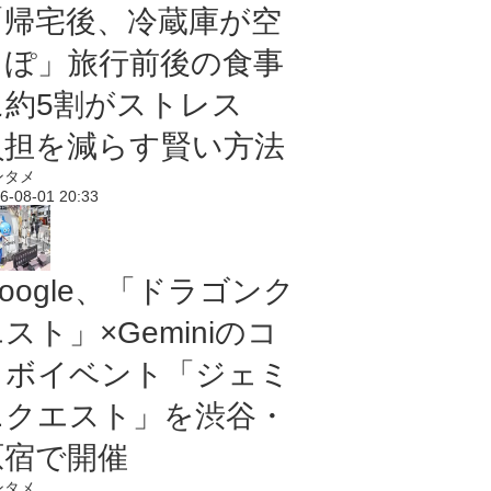
「帰宅後、冷蔵庫が空
っぽ」旅行前後の食事
に約5割がストレス
負担を減らす賢い方法
ンタメ
6-08-01 20:33
oogle、「ドラゴンク
スト」×Geminiのコ
ラボイベント「ジェミ
ニクエスト」を渋谷・
原宿で開催
ンタメ