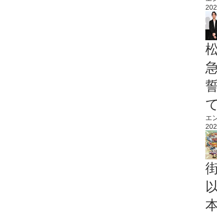
202
エ
202