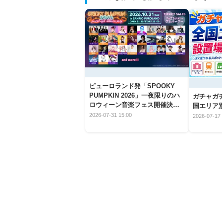
ピューロランド発「SPOOKY
PUMPKIN 2026」一夜限りのハ
ガチャガ
ロウィーン音楽フェス開催決
国エリア別
定！
2026-07-31 15:00
2026-07-17 