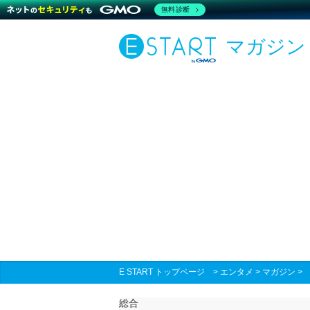
無料診断
マガジン
E START トップページ
>
エンタメ
>
マガジン
総合