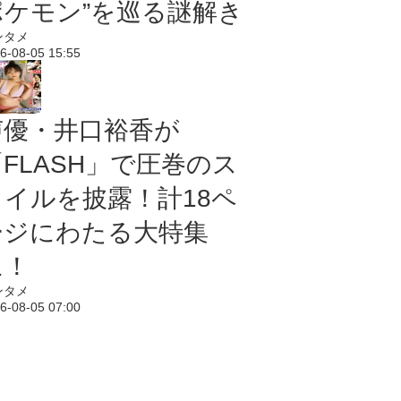
ポケモン”を巡る謎解き
ンタメ
6-08-05 15:55
声優・井口裕香が
「FLASH」で圧巻のス
タイルを披露！計18ペ
ージにわたる大特集
に！
ンタメ
6-08-05 07:00