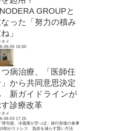
NODERA GROUPと
重なった「努力の積み
重ね」
ンタメ
6-08-05 16:00
うつ病治療、「医師任
せ」から共同意思決定
へ 新ガイドラインが
示す診療改革
ンタメ
6-08-03 17:25