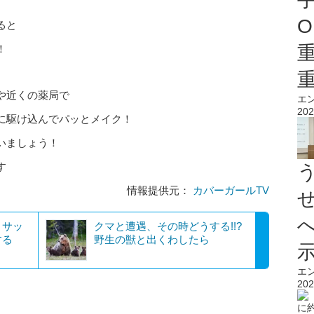
O
ると
！
や近くの薬局で
エ
202
に駆け込んでパッとメイク！
いましょう！
す
情報提供元：
カバーガールTV
・サッ
クマと遭遇、その時どうする!!?
する
野生の獣と出くわしたら
エ
202