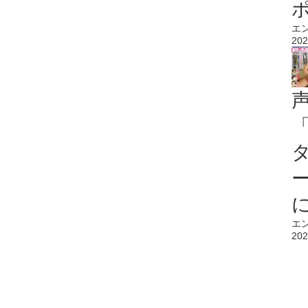
エ
202
エ
202