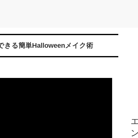
る簡単Halloweenメイク術
エ