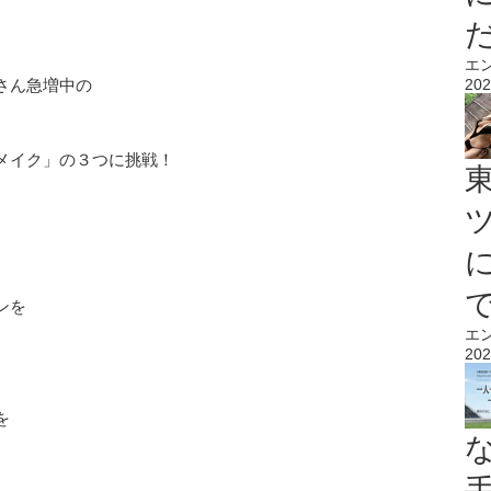
エ
さん急増中の
202
メイク」の３つに挑戦！
ンを
エ
202
を