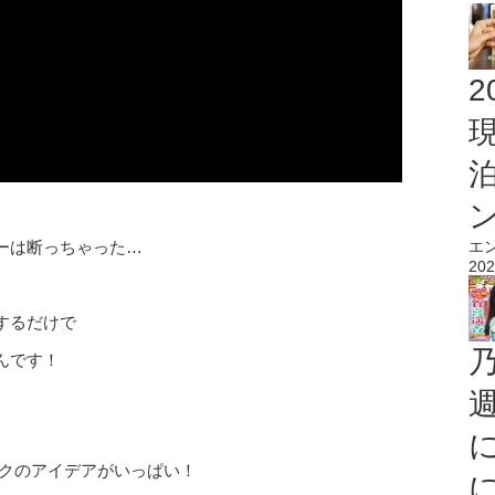
2
ーは断っちゃった…
エ
202
するだけで
んです！
、メイクのアイデアがいっぱい！