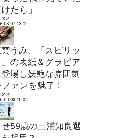
だけたら」
ンタメ
6-08-07 18:00
東雲うみ、「スピリッ
ツ」の表紙＆グラビア
に登場し妖艶な雰囲気
でファンを魅了！
ンタメ
6-08-03 18:00
なぜ59歳の三浦知良選
手を起用？