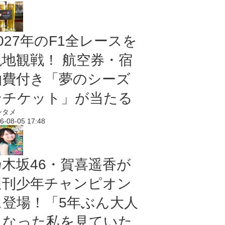
027年のF1全レースを
現地観戦！ 航空券・宿
泊費付き「夢のシーズ
ンチケット」が当たる
ンタメ
6-08-05 17:48
乃木坂46・賀喜遥香が
週刊少年チャンピオン
に登場！「5年ぶん大人
になった私を見ていた