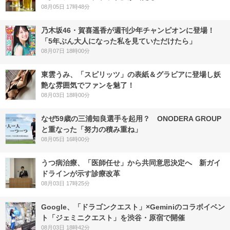
08月05日 17時48分
乃木坂46・賀喜遥香が週刊少年チャンピオンに登場！
「5年ぶん大人になった私を見ていただけたら」
08月07日 18時00分
東雲うみ、「スピリッツ」の表紙＆グラビアに登場し妖
艶な雰囲気でファンを魅了！
08月03日 18時00分
なぜ59歳の三浦知良選手を起用？ ONODERA GROUP
と重なった「努力の積み重ね」
08月05日 16時00分
うつ病治療、「医師任せ」から共同意思決定へ 新ガイ
ドラインが示す診療改革
08月03日 17時25分
Google、「ドラゴンクエスト」×Geminiのコラボイベン
ト「ジェミニクエスト」を渋谷・原宿で開催
08月03日 18時42分