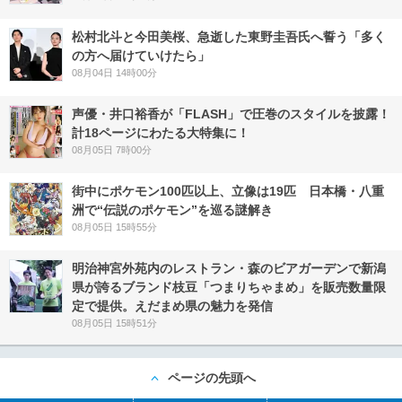
松村北斗と今田美桜、急逝した東野圭吾氏へ誓う「多く
の方へ届けていけたら」
08月04日 14時00分
声優・井口裕香が「FLASH」で圧巻のスタイルを披露！
計18ページにわたる大特集に！
08月05日 7時00分
街中にポケモン100匹以上、立像は19匹 日本橋・八重
洲で“伝説のポケモン”を巡る謎解き
08月05日 15時55分
明治神宮外苑内のレストラン・森のビアガーデンで新潟
県が誇るブランド枝豆「つまりちゃまめ」を販売数量限
定で提供。えだまめ県の魅力を発信
08月05日 15時51分
ページの先頭へ