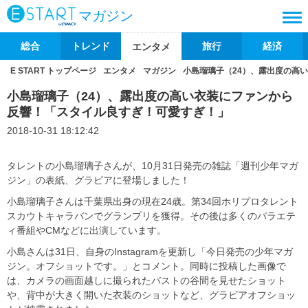
マガジン
総合
トレンド
旅行
経済
エンタメ
E START トップページ
エンタメ
マガジン
小島瑠璃子（24）、露出度の高
小島瑠璃子（24）、露出度の高い衣装にファンから
反響！「スタイル良すぎ！可愛すぎ！」
2018-10-31 18:12:42
タレントの小島瑠璃子さんが、10月31日発売の雑誌「週刊少年マガ
ジン」の表紙、グラビアに登場しました！
小島瑠璃子さんは千葉県出身の現在24歳。第34回ホリプロタレント
スカウトキャラバンでグランプリを獲得。その後は多くのバラエテ
ィ番組やCMなどに出演しています。
小島さんは31日、自身のInstagramを更新し「今日発売の少年マガ
ジン。オフショットです。」とコメント。同時に投稿した画像で
は、カメラの画面越しに撮られたバストの谷間を見せたショット
や、背中が大きく開いた衣装のショットなど、グラビアオフショッ