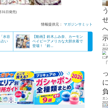
月31日発売)
情報提供元：
マガジンサミット
？「水谷
【動画】鈴木ふみ奈、カーモン
日占い
ベイビーアメリカな大胆水着で
エ
登場！「鈴...
202
エ
202