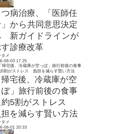
うつ病治療、「医師任
せ」から共同意思決定
へ 新ガイドラインが
示す診療改革
ンタメ
6-08-03 17:25
「帰宅後、冷蔵庫が空
っぽ」旅行前後の食事
に約5割がストレス
負担を減らす賢い方法
ンタメ
6-08-01 20:33