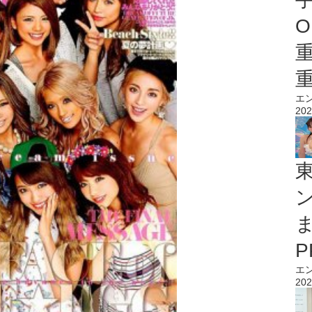
O
エ
202
エ
202