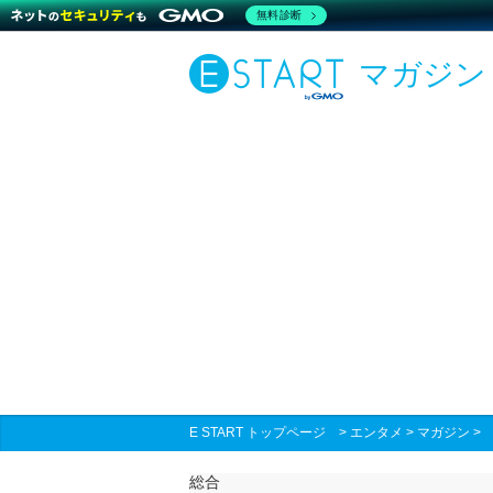
無料診断
マガジン
E START トップページ
>
エンタメ
>
マガジン
総合