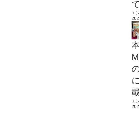
エ
202
M
エ
202