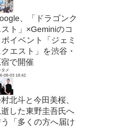
oogle、「ドラゴンク
スト」×Geminiのコ
ラボイベント「ジェミ
ニクエスト」を渋谷・
原宿で開催
ンタメ
6-08-03 18:42
松村北斗と今田美桜、
急逝した東野圭吾氏へ
誓う「多くの方へ届け