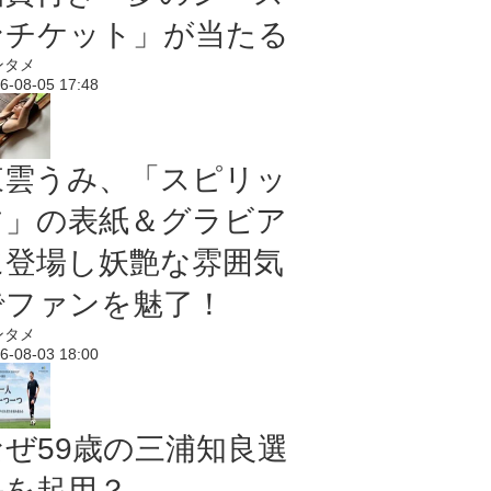
ンチケット」が当たる
ンタメ
6-08-05 17:48
東雲うみ、「スピリッ
ツ」の表紙＆グラビア
に登場し妖艶な雰囲気
でファンを魅了！
ンタメ
6-08-03 18:00
なぜ59歳の三浦知良選
手を起用？