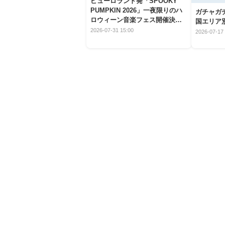
ピューロランド発「SPOOKY
PUMPKIN 2026」一夜限りのハ
ガチャガ
ロウィーン音楽フェス開催決
国エリア別
定！
2026-07-31 15:00
2026-07-17 