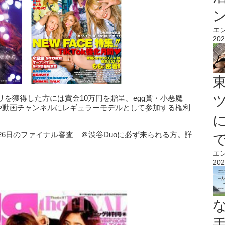
エ
202
を獲得した方には賞金10万円を贈呈。egg賞・小悪魔
面や動画チャンネルにレギュラーモデルとして参加する権利
26日のファイナル審査 ＠渋谷Duoに必ず来られる方。詳
エ
202