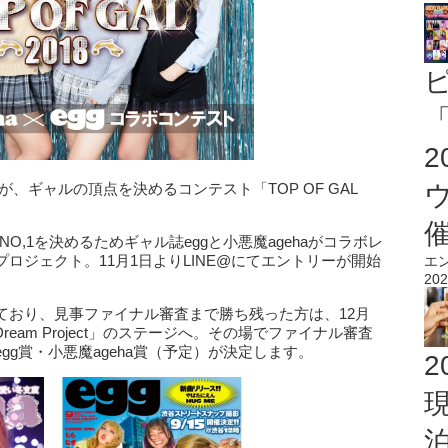
「
」が、ギャルの頂点を決めるコンテスト「TOP OF GAL
中のNO,1を決めるためギャル誌eggと小悪魔agehaがコラボレ
ロジェクト。11月1日よりLINE@にてエントリーが開始
エ
202
ており、見事ファイナル審査まで勝ち残った方は、12月
ream Project」のステージへ。その場でファイナル審査
g賞・小悪魔ageha賞（予定）が決定します。
2