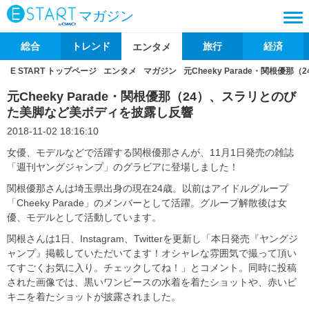
マガジン
総合
トレンド
旅行
経済
エンタメ
E START トップページ
エンタメ
マガジン
元Cheeky Parade・関根
元Cheeky Parade・関根優那（24）、スラリとのび
た美脚など美ボディを披露し反響
2018-11-02 18:16:10
女優、モデルなどで活躍する関根優那さんが、11月1日発売の雑誌
「週刊ヤングジャンプ」のグラビアに登場しました！
関根優那さんは埼玉県出身の現在24歳。以前はアイドルグループ
「Cheeky Parade」のメンバーとして活躍。グループ解散後は女
優、モデルとして活動しています。
関根さんは1日、Instagram、Twitterを更新し「本日発売『ヤングジ
ャンプ』掲載していただいてます！オシャレな雰囲気で撮って頂い
てすごくお気に入り。チェックしてね！」とコメント。同時に投稿
された画像では、黒いワンピースの水着を着たショットや、赤いビ
キニを着たショットが披露されました。