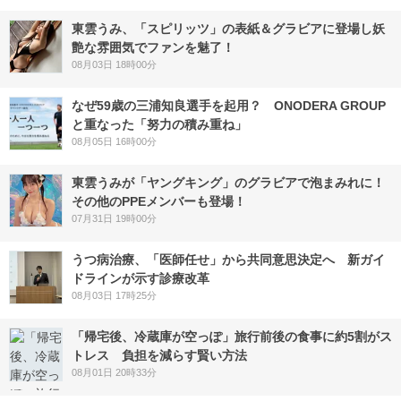
東雲うみ、「スピリッツ」の表紙＆グラビアに登場し妖
艶な雰囲気でファンを魅了！
08月03日 18時00分
なぜ59歳の三浦知良選手を起用？ ONODERA GROUP
と重なった「努力の積み重ね」
08月05日 16時00分
東雲うみが「ヤングキング」のグラビアで泡まみれに！
その他のPPEメンバーも登場！
07月31日 19時00分
うつ病治療、「医師任せ」から共同意思決定へ 新ガイ
ドラインが示す診療改革
08月03日 17時25分
「帰宅後、冷蔵庫が空っぽ」旅行前後の食事に約5割がス
トレス 負担を減らす賢い方法
08月01日 20時33分