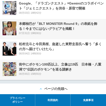
Google、「ドラゴンクエスト」×Geminiのコラボイベン
ト「ジェミニクエスト」を渋谷・原宿で開催
08月03日 18時42分
本郷柚巴が「BLT MONSTER Round 9」の表紙を飾
る！今までにはないグラビアを掲載！
07月31日 19時00分
松村北斗と今田美桜、急逝した東野圭吾氏へ誓う「多く
の方へ届けていけたら」
08月04日 14時00分
街中にポケモン100匹以上、立像は19匹 日本橋・八重
洲で“伝説のポケモン”を巡る謎解き
08月05日 15時55分
ページの先頭へ
プライバシー
利用規約
免責事項
ポリシー