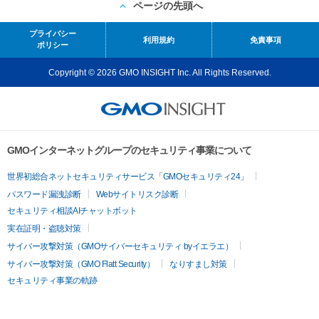
ページの先頭へ
プライバシー
利用規約
免責事項
ポリシー
Copyright © 2026 GMO INSIGHT Inc. All Rights Reserved.
GMOインターネットグループのセキュリティ事業について
世界初総合ネットセキュリティサービス「GMOセキュリティ24」
パスワード漏洩診断
Webサイトリスク診断
セキュリティ相談AIチャットボット
実在証明・盗聴対策
サイバー攻撃対策（GMOサイバーセキュリティ byイエラエ）
サイバー攻撃対策（GMO Flatt Security）
なりすまし対策
セキュリティ事業の軌跡