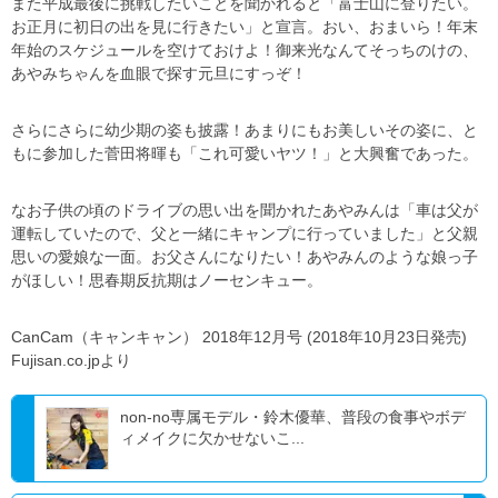
また平成最後に挑戦したいことを聞かれると「富士山に登りたい。
お正月に初日の出を見に行きたい」と宣言。おい、おまいら！年末
年始のスケジュールを空けておけよ！御来光なんてそっちのけの、
あやみちゃんを血眼で探す元旦にすっぞ！
さらにさらに幼少期の姿も披露！あまりにもお美しいその姿に、と
もに参加した菅田将暉も「これ可愛いヤツ！」と大興奮であった。
なお子供の頃のドライブの思い出を聞かれたあやみんは「車は父が
運転していたので、父と一緒にキャンプに行っていました」と父親
思いの愛娘な一面。お父さんになりたい！あやみんのような娘っ子
がほしい！思春期反抗期はノーセンキュー。
CanCam（キャンキャン） 2018年12月号 (2018年10月23日発売)
Fujisan.co.jpより
non-no専属モデル・鈴木優華、普段の食事やボデ
ィメイクに欠かせないこ...