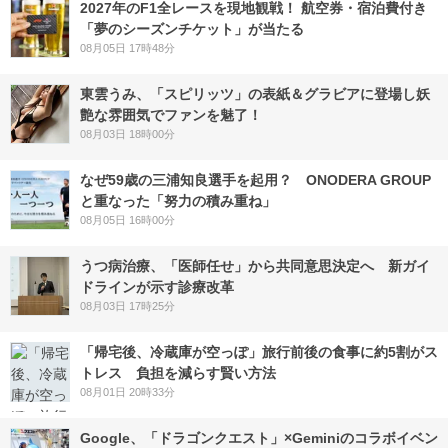
2027年のF1全レースを現地観戦！ 航空券・宿泊費付き
「夢のシーズンチケット」が当たる
08月05日 17時48分
東雲うみ、「スピリッツ」の表紙＆グラビアに登場し妖
艶な雰囲気でファンを魅了！
08月03日 18時00分
なぜ59歳の三浦知良選手を起用？ ONODERA GROUP
と重なった「努力の積み重ね」
08月05日 16時00分
うつ病治療、「医師任せ」から共同意思決定へ 新ガイ
ドラインが示す診療改革
08月03日 17時25分
「帰宅後、冷蔵庫が空っぽ」旅行前後の食事に約5割がス
トレス 負担を減らす賢い方法
08月01日 20時33分
Google、「ドラゴンクエスト」×Geminiのコラボイベン