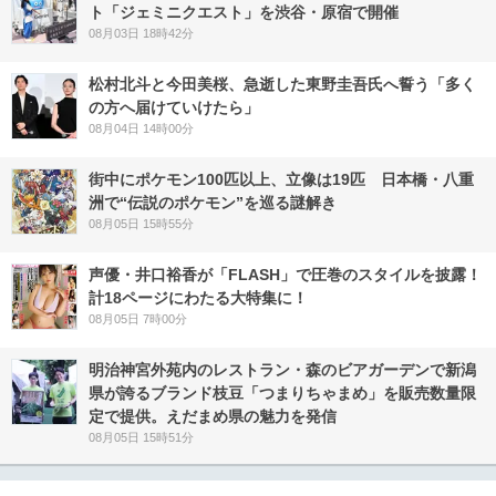
ト「ジェミニクエスト」を渋谷・原宿で開催
08月03日 18時42分
松村北斗と今田美桜、急逝した東野圭吾氏へ誓う「多く
の方へ届けていけたら」
08月04日 14時00分
街中にポケモン100匹以上、立像は19匹 日本橋・八重
洲で“伝説のポケモン”を巡る謎解き
08月05日 15時55分
声優・井口裕香が「FLASH」で圧巻のスタイルを披露！
計18ページにわたる大特集に！
08月05日 7時00分
明治神宮外苑内のレストラン・森のビアガーデンで新潟
県が誇るブランド枝豆「つまりちゃまめ」を販売数量限
定で提供。えだまめ県の魅力を発信
08月05日 15時51分