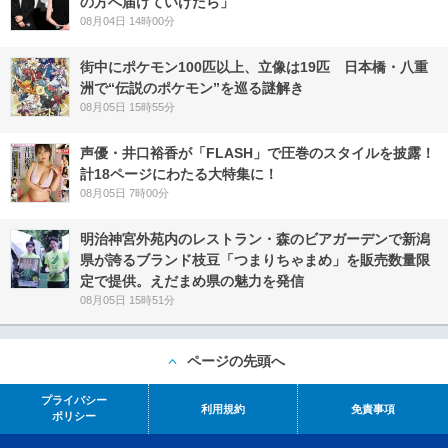
の方へ届けていけたら」
08月04日 14時00分
街中にポケモン100匹以上、立像は19匹 日本橋・八重
洲で“伝説のポケモン”を巡る謎解き
08月05日 15時55分
声優・井口裕香が「FLASH」で圧巻のスタイルを披露！
計18ページにわたる大特集に！
08月05日 7時00分
明治神宮外苑内のレストラン・森のビアガーデンで新潟
県が誇るブランド枝豆「つまりちゃまめ」を販売数量限
定で提供。えだまめ県の魅力を発信
08月05日 15時51分
ページの先頭へ
プライバシー
利用規約
免責事項
ポリシー