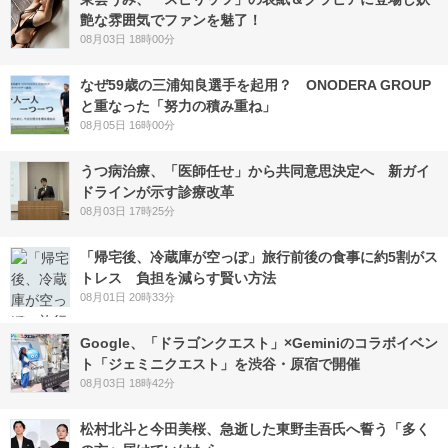
艶な雰囲気でファンを魅了！
08月03日 18時00分
なぜ59歳の三浦知良選手を起用？ ONODERA GROUP
と重なった「努力の積み重ね」
08月05日 16時00分
うつ病治療、「医師任せ」から共同意思決定へ 新ガイ
ドラインが示す診療改革
08月03日 17時25分
「帰宅後、冷蔵庫が空っぽ」旅行前後の食事に約5割がス
トレス 負担を減らす賢い方法
08月01日 20時33分
Google、「ドラゴンクエスト」×Geminiのコラボイベン
ト「ジェミニクエスト」を渋谷・原宿で開催
08月03日 18時42分
松村北斗と今田美桜、急逝した東野圭吾氏へ誓う「多く