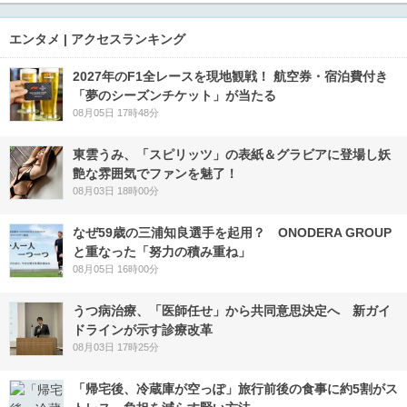
エンタメ | アクセスランキング
2027年のF1全レースを現地観戦！ 航空券・宿泊費付き
「夢のシーズンチケット」が当たる
08月05日 17時48分
東雲うみ、「スピリッツ」の表紙＆グラビアに登場し妖
艶な雰囲気でファンを魅了！
08月03日 18時00分
なぜ59歳の三浦知良選手を起用？ ONODERA GROUP
と重なった「努力の積み重ね」
08月05日 16時00分
うつ病治療、「医師任せ」から共同意思決定へ 新ガイ
ドラインが示す診療改革
08月03日 17時25分
「帰宅後、冷蔵庫が空っぽ」旅行前後の食事に約5割がス