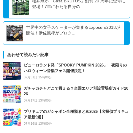
櫻井翔が「Casa BRUTUS」創刊 20 周年記念号に
登場！7年にわたる自身の...
世界中の女子スケーターが集まるExposure2018が
開催！伊佐風椰がプロク...
あわせて読みたい記事
ピューロランド発「SPOOKY PUMPKIN 2026」一夜限りの
ハロウィーン音楽フェス開催決定！
07月31日 15時00分
ガチャガチャどこで買える？全国エリア別設置場所ガイド20
26
07月17日 13時00分
プリキュアのガシャポン全種類まとめ2026【名探偵プリキュ
ア最新9選】
07月16日 13時00分