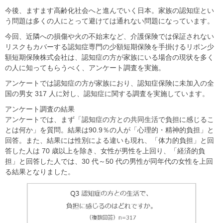
今後、ますます高齢化社会へと進んでいく日本。家族の認知症とい
う問題は多くの人にとって避けては通れない問題になっています。
今回、近隣への損傷や火の不始末など、介護保険では保証されない
リスクもカバーする認知症専門の少額短期保険を手掛けるリボン少
額短期保険株式会社は、認知症の方が家族にいる場合の現状を多く
の人に知ってもらうべく、アンケート調査を実施。
アンケートでは認知症の方が家族におり、認知症保険に未加入の全
国の男女 317 人に対し、認知症に関する調査を実施しています。
アンケート調査の結果
アンケートでは、まず「認知症の方との共同生活で負担に感じるこ
とは何か」を質問。結果は90.9％の人が「心理的・精神的負担」と
回答。また、結果には性別による違いも現れ、「体力的負担」と回
答した人は 70 歳以上を除き、女性が男性を上回り、「経済的負
担」と回答した人では、30 代～50 代の男性が同年代の女性を上回
る結果となりました。