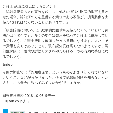
弁護士 武山茂樹氏によるコメント
「認知症患者の方が事故を起こし、他人に怪我や財産的損害を負わ
せた場合、認知症の方を監督する責任のある家族が、損害賠償を支
払わなければならないことがあります。」
「損害賠償においては、結果的に賠償を支払わなくてよいという判
決が出た場合でも、多くの場合は費用を払って弁護士に依頼してい
るでしょう。弁護士費用は依頼した方の負担になります。また、そ
の費用も安くはありません。現在認知度は高くないようですが、認
知症保険は、賠償や訴訟リスクをやわらげる一つの有効な手段にな
るでしょう。」
&nbsp;
今回の調査では「認知症保険」というものがあまり知られていない
ということなどが分かりました。今まで認知症保険を知らなかった
方も、この機会に調べてみてはいかがでしょうか。
週刊東洋経済 2018-10-06 発売号
Fujisan.co.jpより