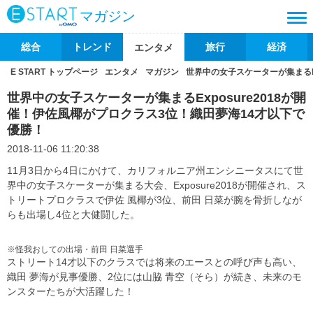
マガジン
総合
トレンド
旅行
経済
エンタメ
E START トップページ
エンタメ
マガジン
世界中の女子スケーターが集まるEx
世界中の女子スケーターが集まるExposure2018が開
催！伊佐風椰がプロクラス3位！織田夢海14才以下で
優勝！
2018-11-06 11:20:38
11月3日から4日にかけて、カリフォルニア州エンシニータスにて世
界中の女子スケーターが集まる大会、Exposure2018が開催され、ス
トリートプロクラスで伊佐 風椰が3位、前田 日菜が腕を骨折しなが
らも出場し4位と大健闘した。
※怪我おしての出場・前田 日菜選手
ストリート14才以下のクラスでは将来のエースとの呼び声も高い、
織田 夢海が見事優勝、2位には山脇 青空（そら）が続き、未来のモ
ンスターたちが大活躍した！