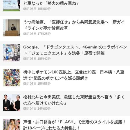
と重なった「努力の積み重ね」
08月05日 16時00分
うつ病治療、「医師任せ」から共同意思決定へ 新ガイ
ドラインが示す診療改革
08月03日 17時25分
Google、「ドラゴンクエスト」×Geminiのコラボイベン
ト「ジェミニクエスト」を渋谷・原宿で開催
08月03日 18時42分
街中にポケモン100匹以上、立像は19匹 日本橋・八重
洲で“伝説のポケモン”を巡る謎解き
08月05日 15時55分
松村北斗と今田美桜、急逝した東野圭吾氏へ誓う「多く
の方へ届けていけたら」
08月04日 14時00分
声優・井口裕香が「FLASH」で圧巻のスタイルを披露！
計18ページにわたる大特集に！