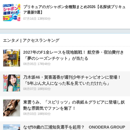
プリキュアのガシャポン全種類まとめ2026【名探偵プリキュ
ア最新9選】
07月16日 13時00分
エンタメ | アクセスランキング
2027年のF1全レースを現地観戦！ 航空券・宿泊費付き
「夢のシーズンチケット」が当たる
08月05日 17時48分
乃木坂46・賀喜遥香が週刊少年チャンピオンに登場！
「5年ぶん大人になった私を見ていただけたら」
08月07日 18時00分
東雲うみ、「スピリッツ」の表紙＆グラビアに登場し妖
艶な雰囲気でファンを魅了！
08月03日 18時00分
なぜ59歳の三浦知良選手を起用？ ONODERA GROUP