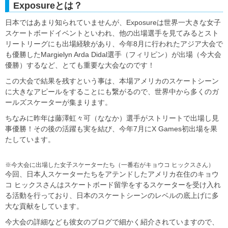
Exposureとは？
日本ではあまり知られていませんが、Exposureは世界一大きな女子
スケートボードイベントといわれ、他の出場選手を見てみるとスト
リートリーグにも出場経験があり、今年8月に行われたアジア大会で
も優勝したMargielyn Arda Didal選手（フィリピン）が出場（今大会
優勝）するなど、とても重要な大会なのです！
この大会で結果を残すという事は、本場アメリカのスケートシーン
に大きなアピールをすることにも繋がるので、世界中から多くのガ
ールズスケーターが集まります。
ちなみに昨年は藤澤虹々可（ななか）選手がストリートで出場し見
事優勝！その後の活躍も実を結び、今年7月にX Games初出場を果
たしています。
※今大会に出場した女子スケーターたち（一番右がキョウコ ヒックスさん）
今回、日本人スケーターたちをアテンドしたアメリカ在住のキョウ
コ ヒックスさんはスケートボード留学をするスケーターを受け入れ
る活動を行っており、日本のスケートシーンのレベルの底上げに多
大な貢献をしています。
今大会の詳細なども彼女のブログで細かく紹介されていますので、