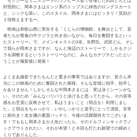
セクシーなミニスカートのワンピース姿で登場した武田どんとは
対照的に、岡本さまはエンジ系のトップスに緑色のロングスカート
と、シックな装い。このスタイル、岡本さまにはピッタリ！笑顔が
２倍映えまする〜。
映画は和歌山県に実在する「くじらの博物館」を舞台として、若
者たちが青春の中クジラと向き合いながら、毎日を奮闘するといっ
たストーリー。で、メインキャストの3名、矢野氏、武田どん、そし
て我らが岡本さまですが、なんと海辺のストーリーで、しかもクジ
ラを調教するというストーリーなのに、みんなカナヅチだったとい
うことが撮影後に発覚！
よくまあ撮影できたもんだと驚きの事実ではありますが、皆さん本
当にこの映画のために奮闘された模様。そんな皆様に拍手、拍手し
かありません！しかしそんな中岡本さまには、実は泳ぐシーンがな
い。そのため「みんなバリバリと泳げると思ってたから、その劣等
感をお芝居に反映させて、私はうまいこと（弱点を）利用しまし
た」と弱点をちゃっかり…いやしっかりと逆手にとって演技。非常
に前向き！名女優の素質バッチリ、今後の活躍期待大でございま
す！でももし岡本さまが人魚だったら、そのドルフィンキックでノ
ックアウトされたい、それが本望！と今回も打たれ願望での締めく
くりでありんした…