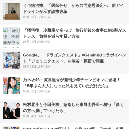
うつ病治療、「医師任せ」から共同意思決定へ 新ガイ
ドラインが示す診療改革
08月03日 17時25分
「帰宅後、冷蔵庫が空っぽ」旅行前後の食事に約5割がス
トレス 負担を減らす賢い方法
08月01日 20時33分
Google、「ドラゴンクエスト」×Geminiのコラボイベン
ト「ジェミニクエスト」を渋谷・原宿で開催
08月03日 18時42分
乃木坂46・賀喜遥香が週刊少年チャンピオンに登場！
「5年ぶん大人になった私を見ていただけたら」
08月07日 18時00分
松村北斗と今田美桜、急逝した東野圭吾氏へ誓う「多く
の方へ届けていけたら」
08月04日 14時00分