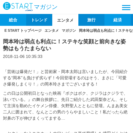
マガジン
総合
トレンド
旅行
経済
エンタメ
E START トップページ
エンタメ
マガジン
岡本玲は弱点も利点に！ステキな
岡本玲は弱点も利点に！ステキな笑顔と前向きな姿
勢はもうたまらない
2018-11-06 10:35:33
「芸術は爆発だ！」と芸術家・岡本太郎は言いましたが、今回紹介
する“岡本”も負けず劣らず！今回登場するのはそう、まさに「可愛
さ爆発しまくり！」の岡本玲さまでございまする！
この日は公開初日となった映画『ボクはボク、クジラはクジラで、
泳いでいる。』の舞台挨拶に、先日ご紹介した武田梨奈どん、そし
て主演を勤めたイケメン俳優、矢野聖人とともに登壇。んまあ美女
二人に囲まれて、なんとこの男のうらやましいこと！私だったら絶
対鼻の下が伸びまくってまする…