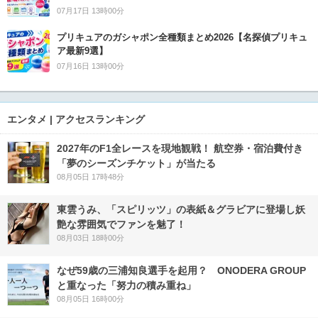
07月17日 13時00分
プリキュアのガシャポン全種類まとめ2026【名探偵プリキュ
ア最新9選】
07月16日 13時00分
エンタメ | アクセスランキング
2027年のF1全レースを現地観戦！ 航空券・宿泊費付き
「夢のシーズンチケット」が当たる
08月05日 17時48分
東雲うみ、「スピリッツ」の表紙＆グラビアに登場し妖
艶な雰囲気でファンを魅了！
08月03日 18時00分
なぜ59歳の三浦知良選手を起用？ ONODERA GROUP
と重なった「努力の積み重ね」
08月05日 16時00分