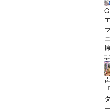
G
エ
エ
202