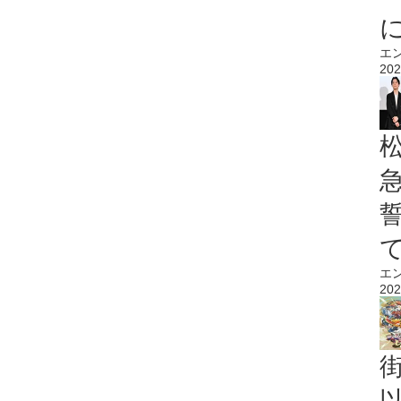
エ
202
エ
202