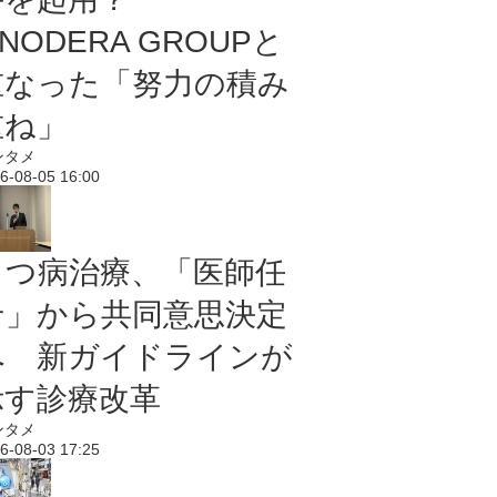
NODERA GROUPと
重なった「努力の積み
重ね」
ンタメ
6-08-05 16:00
うつ病治療、「医師任
せ」から共同意思決定
へ 新ガイドラインが
示す診療改革
ンタメ
6-08-03 17:25