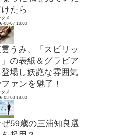
だけたら」
ンタメ
6-08-07 18:00
東雲うみ、「スピリッ
ツ」の表紙＆グラビア
に登場し妖艶な雰囲気
でファンを魅了！
ンタメ
6-08-03 18:00
なぜ59歳の三浦知良選
手を起用？