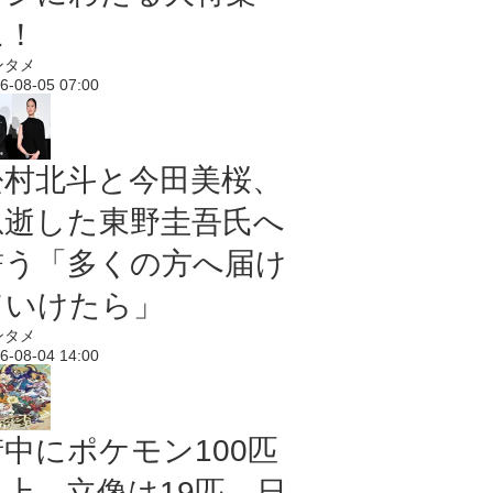
に！
ンタメ
6-08-05 07:00
松村北斗と今田美桜、
急逝した東野圭吾氏へ
誓う「多くの方へ届け
ていけたら」
ンタメ
6-08-04 14:00
街中にポケモン100匹
以上、立像は19匹 日