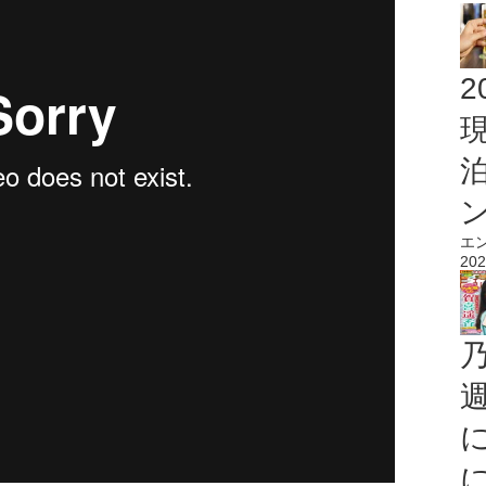
2
エ
202