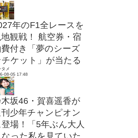
027年のF1全レースを
現地観戦！ 航空券・宿
泊費付き「夢のシーズ
ンチケット」が当たる
ンタメ
6-08-05 17:48
乃木坂46・賀喜遥香が
週刊少年チャンピオン
に登場！「5年ぶん大人
になった私を見ていた