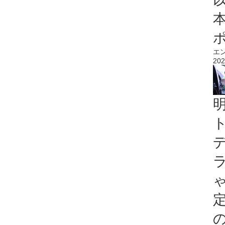
エ
202