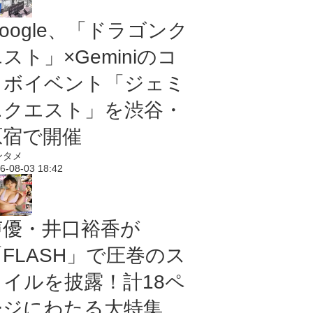
oogle、「ドラゴンク
スト」×Geminiのコ
ラボイベント「ジェミ
ニクエスト」を渋谷・
原宿で開催
ンタメ
6-08-03 18:42
声優・井口裕香が
「FLASH」で圧巻のス
タイルを披露！計18ペ
ージにわたる大特集