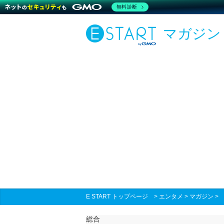
無料診断
マガジン
E START トップページ
>
エンタメ
>
マガジン
総合