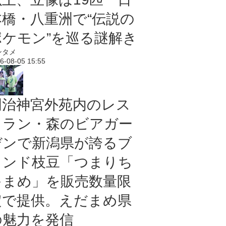
本橋・八重洲で“伝説の
ポケモン”を巡る謎解き
ンタメ
6-08-05 15:55
明治神宮外苑内のレス
トラン・森のビアガー
デンで新潟県が誇るブ
ランド枝豆「つまりち
ゃまめ」を販売数量限
定で提供。えだまめ県
の魅力を発信