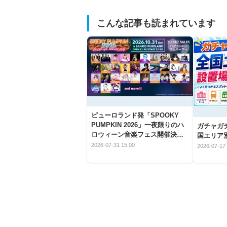
こんな記事も読まれています
ピューロランド発「SPOOKY
PUMPKIN 2026」一夜限りのハ
ガチャガ
ロウィーン音楽フェス開催決
国エリア別
定！
2026-07-31 15:00
2026-07-17 