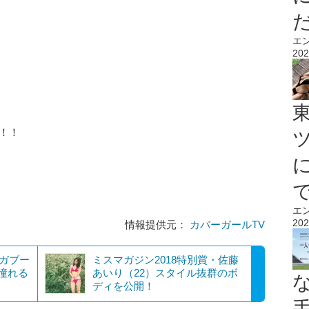
エ
202
！！
エ
202
情報提供元：
カバーガールTV
バガブー
ミスマガジン2018特別賞・佐藤
憧れる
あいり（22）スタイル抜群のボ
ディを公開！