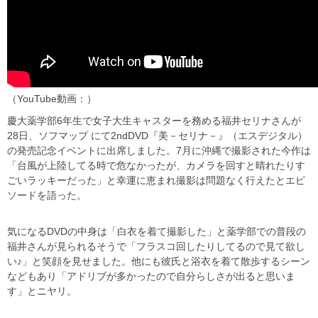
（YouTube動画：）
慶大薬学部6年生で女子大生キャスターを務める福井セリナさんが
28日、ソフマップ にて2ndDVD『美－セリナ－』（エスデジタル）
の発売記念イベントに出席しました。7月に沖縄で撮影された今作は
「台風が上陸してる時で危なかったが、カメラを回すと晴れたりす
ごいラッキーだった」と幸運に恵まれ撮影は問題なく行えたとエピ
ソードを語った。
気になるDVDの中身は「白衣を着て撮影した」と薬学部での普段の
福井さんが見られるそうで「フラスコ回したりしてるので見て欲し
い♪」と笑顔を見せました。他にも彼氏と浴衣を着て散歩するシーン
などもあり「アドリブが多かったので自分らしさが出ると思いま
す」とニヤリ。