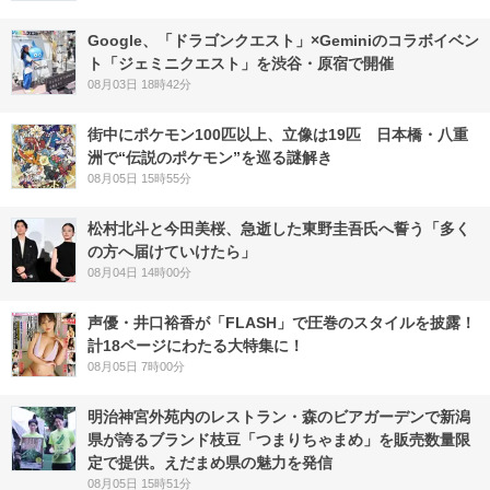
Google、「ドラゴンクエスト」×Geminiのコラボイベン
ト「ジェミニクエスト」を渋谷・原宿で開催
08月03日 18時42分
街中にポケモン100匹以上、立像は19匹 日本橋・八重
洲で“伝説のポケモン”を巡る謎解き
08月05日 15時55分
松村北斗と今田美桜、急逝した東野圭吾氏へ誓う「多く
の方へ届けていけたら」
08月04日 14時00分
声優・井口裕香が「FLASH」で圧巻のスタイルを披露！
計18ページにわたる大特集に！
08月05日 7時00分
明治神宮外苑内のレストラン・森のビアガーデンで新潟
県が誇るブランド枝豆「つまりちゃまめ」を販売数量限
定で提供。えだまめ県の魅力を発信
08月05日 15時51分