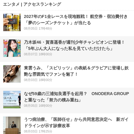
エンタメ | アクセスランキング
2027年のF1全レースを現地観戦！ 航空券・宿泊費付き
「夢のシーズンチケット」が当たる
08月05日 17時48分
乃木坂46・賀喜遥香が週刊少年チャンピオンに登場！
「5年ぶん大人になった私を見ていただけたら」
08月07日 18時00分
東雲うみ、「スピリッツ」の表紙＆グラビアに登場し妖
艶な雰囲気でファンを魅了！
08月03日 18時00分
なぜ59歳の三浦知良選手を起用？ ONODERA GROUP
と重なった「努力の積み重ね」
08月05日 16時00分
うつ病治療、「医師任せ」から共同意思決定へ 新ガイ
ドラインが示す診療改革
08月03日 17時25分