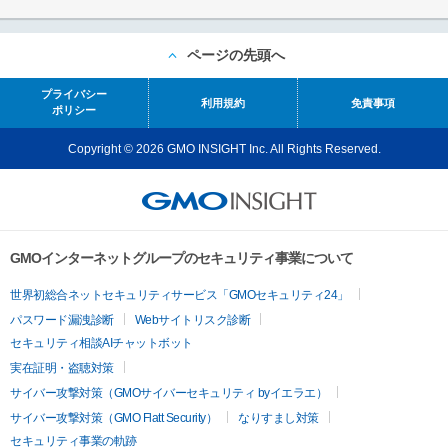
ページの先頭へ
プライバシー
利用規約
免責事項
ポリシー
Copyright © 2026 GMO INSIGHT Inc. All Rights Reserved.
GMOインターネットグループのセキュリティ事業について
世界初総合ネットセキュリティサービス「GMOセキュリティ24」
パスワード漏洩診断
Webサイトリスク診断
セキュリティ相談AIチャットボット
実在証明・盗聴対策
サイバー攻撃対策（GMOサイバーセキュリティ byイエラエ）
サイバー攻撃対策（GMO Flatt Security）
なりすまし対策
セキュリティ事業の軌跡