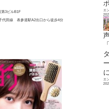
エ
道第3ビルB1F
202
代田線 表参道駅A2出口から徒歩4分
エ
202