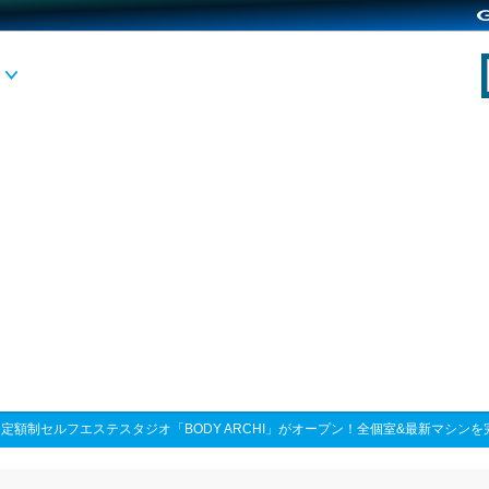
>
定額制セルフエステスタジオ「BODY ARCHI」がオープン！全個室&最新マシンを