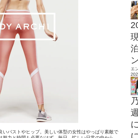
2
エ
202
良いバストやヒップ。美しい体型の女性はやっぱり素敵で
は努力と時間も必要なはず。毎日、忙しい日常の中から、