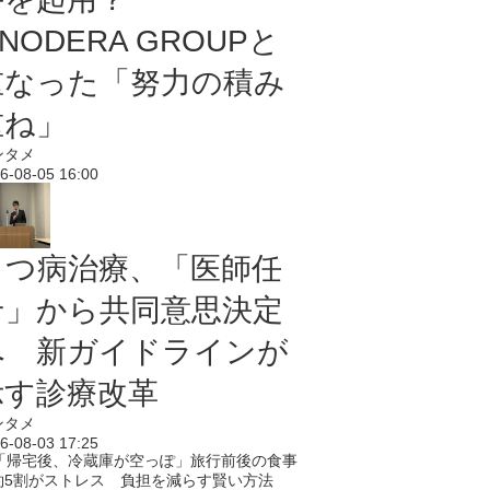
NODERA GROUPと
重なった「努力の積み
重ね」
ンタメ
6-08-05 16:00
うつ病治療、「医師任
せ」から共同意思決定
へ 新ガイドラインが
示す診療改革
ンタメ
6-08-03 17:25