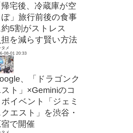
「帰宅後、冷蔵庫が空
っぽ」旅行前後の食事
に約5割がストレス
負担を減らす賢い方法
ンタメ
6-08-01 20:33
oogle、「ドラゴンク
スト」×Geminiのコ
ラボイベント「ジェミ
ニクエスト」を渋谷・
原宿で開催
ンタメ