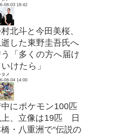
6-08-03 18:42
松村北斗と今田美桜、
急逝した東野圭吾氏へ
誓う「多くの方へ届け
ていけたら」
ンタメ
6-08-04 14:00
街中にポケモン100匹
以上、立像は19匹 日
本橋・八重洲で“伝説の