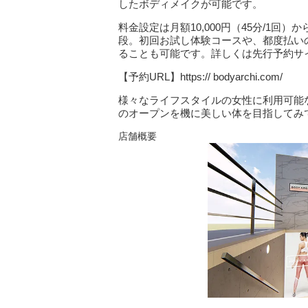
したボディメイクが可能です。
料金設定は月額10,000円（45分/1
段。初回お試し体験コースや、都度払い
ることも可能です。詳しくは先行予約サ
【予約URL】https:// bodyarchi.com/
様々なライフスタイルの女性に利用可能な新
のオープンを機に美しい体を目指してみ
店舗概要