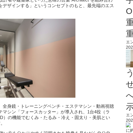
をデザインする」というコンセプトのもと、最先端のエス
O
エ
202
、全身鏡・トレーニングベンチ・エステマシン・動画視聴
テマシン「フォースカッター」が導入され、1台4役（ラ
エ
ED）の機能でむくみ・たるみ・冷え・固太り・美肌とい
202
す。