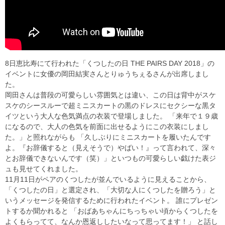
8日恵比寿にて行われた「くつしたの日 THE PAIRS DAY 2018」の
イベントに女優の岡田結実さんとりゅうちぇるさんが出席しまし
た。
岡田さんは普段の可愛らしい雰囲気とは違い、この日は背中がスケ
スケのシースルーで超ミニスカートの黒のドレスにセクシーな黒タ
イツという大人な色気満点の衣装で登場しました。 「来年で１９歳
になるので、大人の色気を前面に出せるようにこの衣装にしまし
た。」と照れながらも 「久しぶりにミニスカートを履いたんです
よ。『お辞儀すると（見えそうで）やばい！』って言われて、深々
とお辞儀できないんです（笑）」といつもの可愛らしい戯けた表ジ
ュも見せてくれました。
11月11日がペアのくつしたが並んでいるように見えることから、
「くつしたの日」と選定され、「大切な人にくつしたを贈ろう」と
いうメッセージを発信するために行われたイベント。 誰にプレゼン
トするか聞かれると 「おばあちゃんにちっちゃい頃からくつしたを
よくもらってて、なんか恩返ししたいなって思ってます！」 と話し