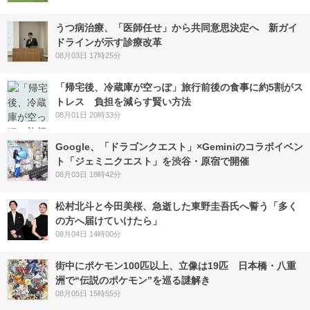
うつ病治療、「医師任せ」から共同意思決定へ 新ガイ
ドラインが示す診療改革
08月03日 17時25分
「帰宅後、冷蔵庫が空っぽ」旅行前後の食事に約5割がス
トレス 負担を減らす賢い方法
08月01日 20時33分
Google、「ドラゴンクエスト」×Geminiのコラボイベン
ト「ジェミニクエスト」を渋谷・原宿で開催
08月03日 18時42分
松村北斗と今田美桜、急逝した東野圭吾氏へ誓う「多く
の方へ届けていけたら」
08月04日 14時00分
街中にポケモン100匹以上、立像は19匹 日本橋・八重
洲で“伝説のポケモン”を巡る謎解き
08月05日 15時55分