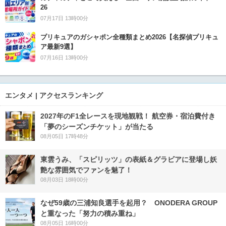
26
07月17日 13時00分
プリキュアのガシャポン全種類まとめ2026【名探偵プリキュ
ア最新9選】
07月16日 13時00分
エンタメ | アクセスランキング
2027年のF1全レースを現地観戦！ 航空券・宿泊費付き
「夢のシーズンチケット」が当たる
08月05日 17時48分
東雲うみ、「スピリッツ」の表紙＆グラビアに登場し妖
艶な雰囲気でファンを魅了！
08月03日 18時00分
なぜ59歳の三浦知良選手を起用？ ONODERA GROUP
と重なった「努力の積み重ね」
08月05日 16時00分