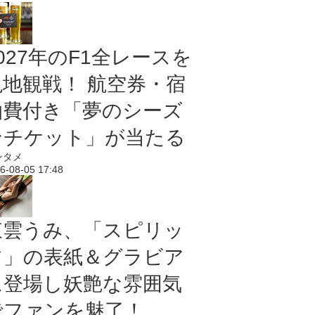
027年のF1全レースを
現地観戦！ 航空券・宿
泊費付き「夢のシーズ
ンチケット」が当たる
ンタメ
6-08-05 17:48
東雲うみ、「スピリッ
ツ」の表紙＆グラビア
に登場し妖艶な雰囲気
でファンを魅了！