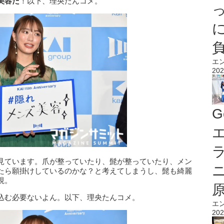
美容だ
！以下、理央たんコメ。
エ
202
G
エ
見ています。爪が整っていたり、髭が整っていたり、メン
たら願掛けしているのかな？と考えてしまうし、髭も綺麗
視。
込む必要ないよん。以下、理央たんコメ。
エ
202