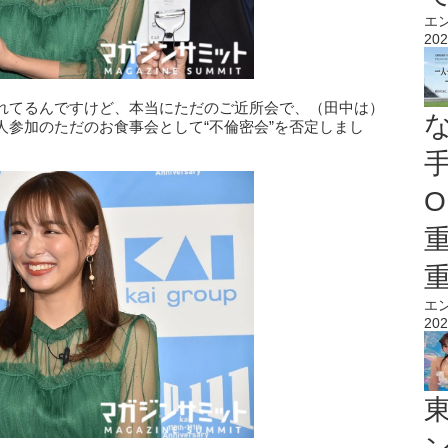
エ
202
れてるんですけど、本当にただのご近所会で、（田中は）
人参加のただのお食事会として“不倫密会”を否定しまし
O
エ
202