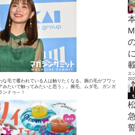
M
エ
202
わな毛で覆われている人は触りたくなる。腕の毛がフワッ
アみたいで触ってみたいと思う」。腕毛、ムダ毛、ガンガ
ランドゥ～！