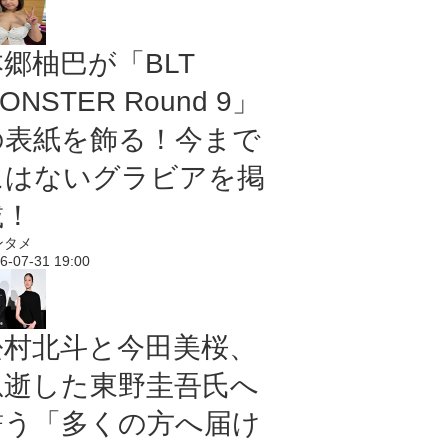
本郷柚巴が「BLT
ONSTER Round 9」
の表紙を飾る！今まで
にはないグラビアを掲
載！
ンタメ
6-07-31 19:00
松村北斗と今田美桜、
急逝した東野圭吾氏へ
誓う「多くの方へ届け