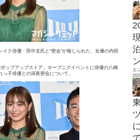
2
レイク俳優・田中圭氏と“密会”が報じられた、女優の内田
印ポップアップストア」オープニグイベントに俳優の八嶋
エ
れっ子俳優との深夜密会について。
202