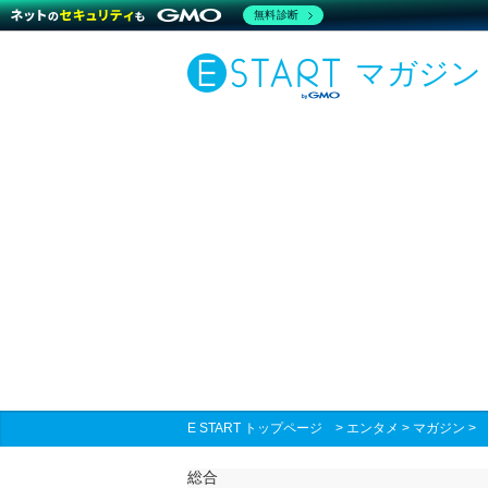
無料診断
マガジン
E START トップページ
>
エンタメ
>
マガジン
総合