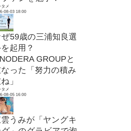
ンタメ
6-08-03 18:00
なぜ59歳の三浦知良選
手を起用？
NODERA GROUPと
重なった「努力の積み
重ね」
ンタメ
6-08-05 16:00
東雲うみが「ヤングキ
ング」のグラビアで泡