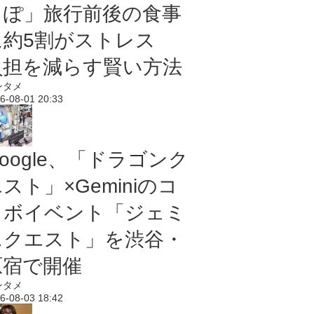
っぽ」旅行前後の食事
に約5割がストレス
負担を減らす賢い方法
ンタメ
6-08-01 20:33
oogle、「ドラゴンク
スト」×Geminiのコ
ラボイベント「ジェミ
ニクエスト」を渋谷・
原宿で開催
ンタメ
6-08-03 18:42