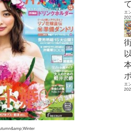
エ
202
エ
202
n&amp;Winter