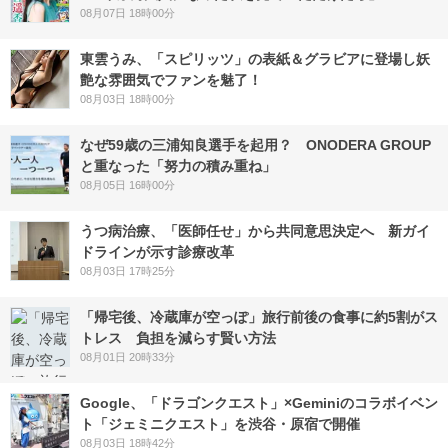
08月07日 18時00分
東雲うみ、「スピリッツ」の表紙＆グラビアに登場し妖
艶な雰囲気でファンを魅了！
08月03日 18時00分
なぜ59歳の三浦知良選手を起用？ ONODERA GROUP
と重なった「努力の積み重ね」
08月05日 16時00分
うつ病治療、「医師任せ」から共同意思決定へ 新ガイ
ドラインが示す診療改革
08月03日 17時25分
「帰宅後、冷蔵庫が空っぽ」旅行前後の食事に約5割がス
トレス 負担を減らす賢い方法
08月01日 20時33分
Google、「ドラゴンクエスト」×Geminiのコラボイベン
ト「ジェミニクエスト」を渋谷・原宿で開催
08月03日 18時42分