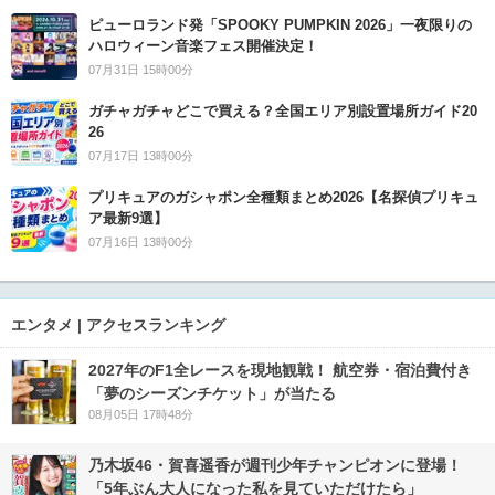
ピューロランド発「SPOOKY PUMPKIN 2026」一夜限りの
ハロウィーン音楽フェス開催決定！
07月31日 15時00分
ガチャガチャどこで買える？全国エリア別設置場所ガイド20
26
07月17日 13時00分
プリキュアのガシャポン全種類まとめ2026【名探偵プリキュ
ア最新9選】
07月16日 13時00分
エンタメ | アクセスランキング
2027年のF1全レースを現地観戦！ 航空券・宿泊費付き
「夢のシーズンチケット」が当たる
08月05日 17時48分
乃木坂46・賀喜遥香が週刊少年チャンピオンに登場！
「5年ぶん大人になった私を見ていただけたら」