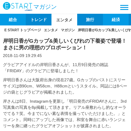
マガジン
総合
トレンド
旅行
経済
エンタメ
E START トップページ
エンタメ
マガジン
岸明日香がGカップ&美しいくび
岸明日香がGカップ&美しいくびれの下着姿で登場！
まさに男の理想のプロポーション！
2018-11-09 19:29:45
グラビアアイドルの岸明日香さんが、11月9日発売の雑誌
「FRIDAY」のグラビアに登場しました！
岸明日香さんは大阪府出身の現在27歳。Gカップのバストにスリー
サイズはB90cm、W58cm、H88cmというスタイル。同誌には8ペー
ジの袋とじグラビアが掲載されました。
岸さんは8日、Instagramを更新し「明日発売のFRIDAYさんに、3rd
写真集の写真を8p掲載して頂きます。リアル座敷わらし的なオーラ
でてる？笑。今までにない素な表情を撮っていただけました。」と
コメント。同時にアップした画像では、和室を舞台に赤いランジェ
リーを身に纏ったグラビアオフショットが披露されました。