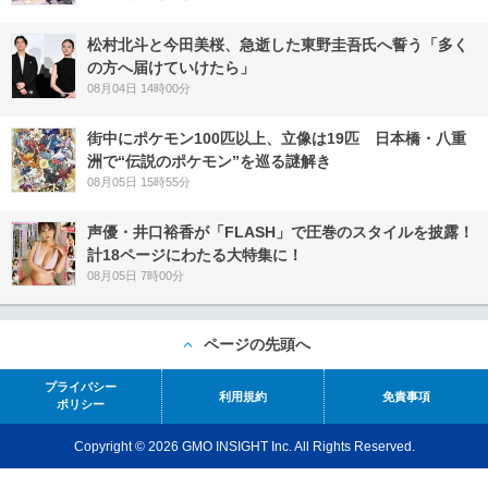
松村北斗と今田美桜、急逝した東野圭吾氏へ誓う「多く
の方へ届けていけたら」
08月04日 14時00分
街中にポケモン100匹以上、立像は19匹 日本橋・八重
洲で“伝説のポケモン”を巡る謎解き
08月05日 15時55分
声優・井口裕香が「FLASH」で圧巻のスタイルを披露！
計18ページにわたる大特集に！
08月05日 7時00分
ページの先頭へ
プライバシー
利用規約
免責事項
ポリシー
Copyright © 2026 GMO INSIGHT Inc. All Rights Reserved.