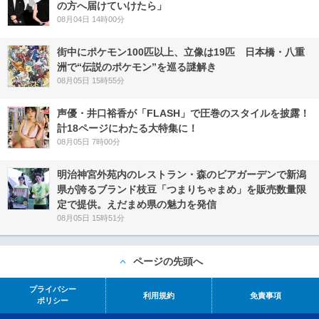
の方へ届けていけたら」
08月04日 14時00分
街中にポケモン100匹以上、立像は19匹 日本橋・八重
洲で“伝説のポケモン”を巡る謎解き
08月05日 15時55分
声優・井口裕香が「FLASH」で圧巻のスタイルを披露！
計18ページにわたる大特集に！
08月05日 7時00分
明治神宮外苑内のレストラン・森のビアガーデンで新潟
県が誇るブランド枝豆「つまりちゃまめ」を販売数量限
定で提供。えだまめ県の魅力を発信
08月05日 15時51分
ページの先頭へ
プライバシー
利用規約
免責事項
ポリシー