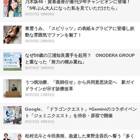
乃木坂46・賀喜遥香が週刊少年チャンピオンに登場！
「5年ぶん大人になった私を見ていただけたら」
08月07日 18時00分
東雲うみ、「スピリッツ」の表紙＆グラビアに登場し妖
艶な雰囲気でファンを魅了！
08月03日 18時00分
なぜ59歳の三浦知良選手を起用？ ONODERA GROUP
と重なった「努力の積み重ね」
08月05日 16時00分
うつ病治療、「医師任せ」から共同意思決定へ 新ガイ
ドラインが示す診療改革
08月03日 17時25分
Google、「ドラゴンクエスト」×Geminiのコラボイベン
ト「ジェミニクエスト」を渋谷・原宿で開催
08月03日 18時42分
松村北斗と今田美桜、急逝した東野圭吾氏へ誓う「多く