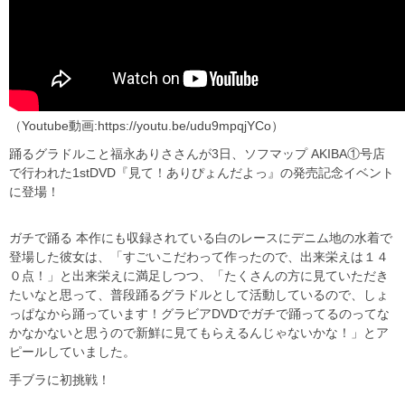
（Youtube動画:https://youtu.be/udu9mpqjYCo）
踊るグラドルこと福永ありささんが3日、ソフマップ AKIBA①号店
で行われた1stDVD『見て！ありぴょんだよっ』の発売記念イベント
に登場！
ガチで踊る 本作にも収録されている白のレースにデニム地の水着で
登場した彼女は、「すごいこだわって作ったので、出来栄えは１４
０点！」と出来栄えに満足しつつ、「たくさんの方に見ていただき
たいなと思って、普段踊るグラドルとして活動しているので、しょ
っぱなから踊っています！グラビアDVDでガチで踊ってるのってな
かなかないと思うので新鮮に見てもらえるんじゃないかな！」とア
ピールしていました。
手ブラに初挑戦！