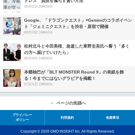
トレス 負担を減らす賢い方法
08月01日 20時33分
Google、「ドラゴンクエスト」×Geminiのコラボイベン
ト「ジェミニクエスト」を渋谷・原宿で開催
08月03日 18時42分
松村北斗と今田美桜、急逝した東野圭吾氏へ誓う「多く
の方へ届けていけたら」
08月04日 14時00分
本郷柚巴が「BLT MONSTER Round 9」の表紙を飾
る！今までにはないグラビアを掲載！
07月31日 19時00分
ページの先頭へ
プライバシー
利用規約
免責事項
ポリシー
Copyright © 2026 GMO INSIGHT Inc. All Rights Reserved.