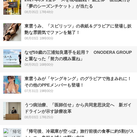
「夢のシーズンチケット」が当たる
08月05日 17時48分
東雲うみ、「スピリッツ」の表紙＆グラビアに登場し妖
艶な雰囲気でファンを魅了！
08月03日 18時00分
なぜ59歳の三浦知良選手を起用？ ONODERA GROUP
と重なった「努力の積み重ね」
08月05日 16時00分
東雲うみが「ヤングキング」のグラビアで泡まみれに！
その他のPPEメンバーも登場！
07月31日 19時00分
うつ病治療、「医師任せ」から共同意思決定へ 新ガイ
ドラインが示す診療改革
08月03日 17時25分
「帰宅後、冷蔵庫が空っぽ」旅行前後の食事に約5割がス