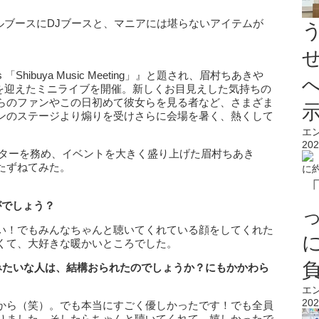
ルブースにDJブースと、マニアには堪らないアイテムが
「Shibuya Music Meeting」』と題され、眉村ちあきや
らを迎えたミニライブを開催。新しくお目見えした気持ちの
らのファンやこの日初めて彼女らを見る者など、さまざま
ンのステージより煽りを受けさらに会場を暑く、熱くして
エ
202
でトップバッターを務め、イベントを大きく盛り上げた眉村ちあき
たずねてみた。
がでしょう？
い！でもみんなちゃんと聴いてくれている顔をしてくれた
くて、大好きな暖かいところでした。
”みたいな人は、結構おられたのでしょうか？にもかかわら
エ
202
から（笑）。でも本当にすごく優しかったです！でも全員
りました。そしたらちゃんと聴いてくれて、嬉しかったで