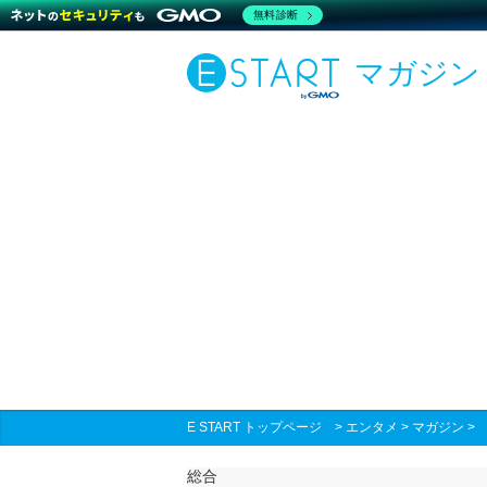
無料診断
マガジン
E START トップページ
>
エンタメ
>
マガジン
総合