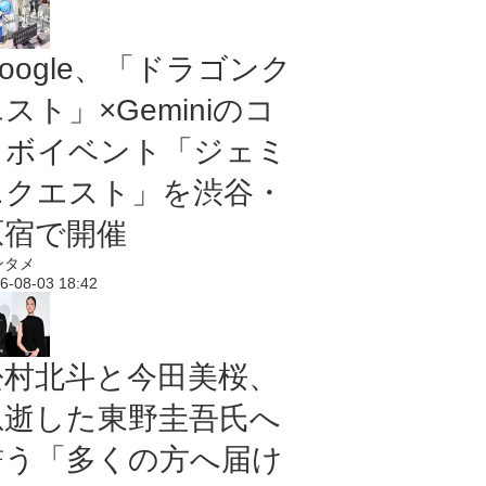
oogle、「ドラゴンク
スト」×Geminiのコ
ラボイベント「ジェミ
ニクエスト」を渋谷・
原宿で開催
ンタメ
6-08-03 18:42
松村北斗と今田美桜、
急逝した東野圭吾氏へ
誓う「多くの方へ届け