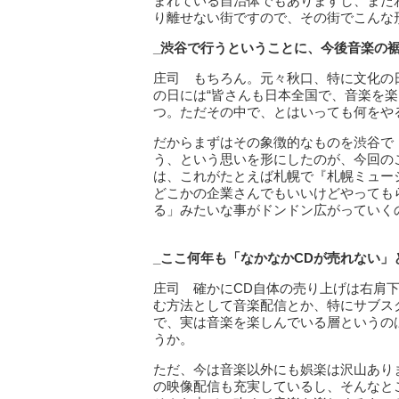
まれている自治体でもありますし、また
り離せない街ですので、その街でこんな
_渋谷で行うということに、今後音楽の
庄司 もちろん。元々秋口、特に文化の
の日には“皆さんも日本全国で、音楽を
つ。ただその中で、とはいっても何をや
だからまずはその象徴的なものを渋谷で『SH
う、という思いを形にしたのが、今回の
は、これがたとえば札幌で『札幌ミュー
どこかの企業さんでもいいけどやっても
る」みたいな事がドンドン広がっていく
_ここ何年も「なかなかCDが売れない
庄司 確かにCD自体の売り上げは右肩
む方法として音楽配信とか、特にサブス
で、実は音楽を楽しんでいる層というの
うか。
ただ、今は音楽以外にも娯楽は沢山あります
の映像配信も充実しているし、そんなと