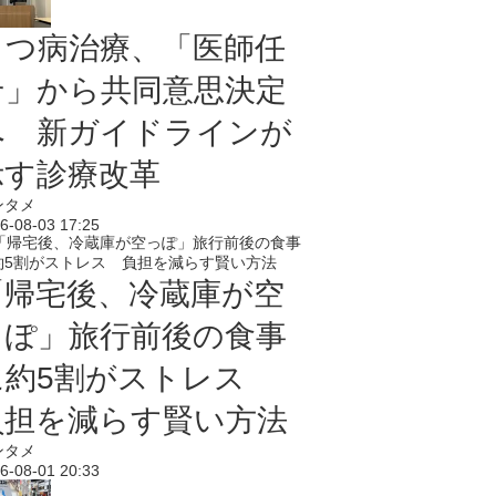
うつ病治療、「医師任
せ」から共同意思決定
へ 新ガイドラインが
示す診療改革
ンタメ
6-08-03 17:25
「帰宅後、冷蔵庫が空
っぽ」旅行前後の食事
に約5割がストレス
負担を減らす賢い方法
ンタメ
6-08-01 20:33