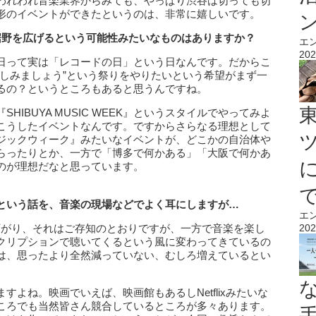
われわれ音楽業界からみても、やっぱり渋谷は切っても切
形のイベントができたというのは、非常に嬉しいです。
裾野を広げるという可能性みたいなものはありますか？
エ
202
日って実は「レコードの日」という日なんです。だからこ
楽しみましょう”という祭りをやりたいという希望がまず一
るの？というところもあると思うんですね。
IBUYA MUSIC WEEK』というスタイルでやってみよ
こうしたイベントなんです。ですからさらなる理想として
ジックウィーク』みたいなイベントが、どこかの自治体や
らったりとか、一方で「博多で何かある」「大阪で何かあ
のが理想だなと思っています。
」という話を、音楽の現場などでよく耳にしますが…
エ
下がり、それはご存知のとおりですが、一方で音楽を楽し
202
クリプションで聴いてくるという風に変わってきているの
は、思ったより全然減っていない、むしろ増えているとい
よね。映画でいえば、映画館もあるしNetflixみたいな
ころでも当然皆さん競合しているところが多々あります。