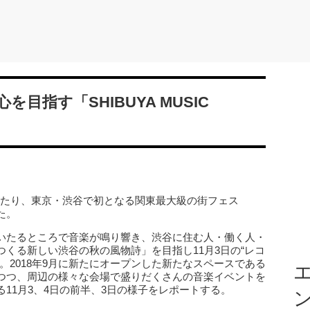
目指す「SHIBUYA MUSIC
日間にわたり、東京・渋谷で初となる関東最大級の街フェス
れた。
、「街のいたるところで音楽が鳴り響き、渋谷に住む人・働く人・
くる新しい渋谷の秋の風物詩」を目指し11月3日の“レコ
。2018年9月に新たにオープンした新たなスペースである
エ
つつ、周辺の様々な会場で盛りだくさんの音楽イベントを
11月3、4日の前半、3日の様子をレポートする。