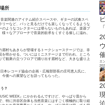
場所
、音楽関連のアイテム紹介スペースや、ギターの試奏スペ
ラリーなど、パッと見るだけでも楽しくなってくるような
「
ーのようなコレクターには堪らないものもあれば、楽器プ
、様々なアプローチで音楽的欲求をくすぐる催しに溢れ、
の眉村ちあきらが登場するトークショーステージでは、非
花を咲かせる。ついにはミニステージまで行われ、ところ
りて観衆の立つフロアで踊り出す眉村など、大きな盛り上
エ
202
ある、日本レコード協会の企画・広報部部長の庄司恵人氏に、
、今後への展望などを語ってもらった。
2
ょう？
MUSIC WEEK』にかかわるんですけど、やっぱり昔から
で、特に渋谷区自体も当然音楽にはすごく積極的に取り組