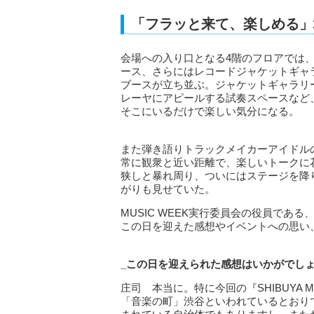
「フラッと来て、楽しめる」
会場への入り口となる4階のフロアでは
ース、さらにはレコードジャケットギャ
ブースが立ち並ぶ。ジャケットギャラリ
レーヤにアピールする試奏スペースなど
そこにいるだけで楽しい気分になる。
また弾き語りトラックメイカーアイドル
常に観衆と近い距離で、楽しいトークに
狭しと暴れ周り、ついにはステージを降
がりも見せていた。
MUSIC WEEK実行委員会の役員で
この日を迎えた感想やイベントへの思い
_
この日を迎えられた感想はいかがでし
庄司 本当に。特に今回の『SHIBUYA 
「音楽の町」渋谷といわれているとおり