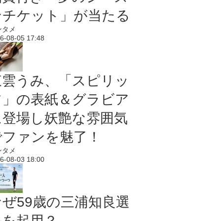
ンチケット」が当たる
ンタメ
6-08-05 17:48
東雲うみ、「スピリッ
ツ」の表紙＆グラビア
に登場し妖艶な雰囲気
でファンを魅了！
ンタメ
6-08-03 18:00
なぜ59歳の三浦知良選
手を起用？