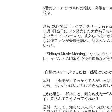
5階のフロアではHMVの物販・廃盤セー
並ぶ。
さらに6階では『ライブナタリー presents 
11月3日当日にLPを発売した大森靖子
よいライブスペースで、彼女らの根っか
な音楽ファンが会場を訪れ、熱気ムンム
いった。
「Shibuya Music Meeting」
に、イベントの印象や今後の抱負などを
_白熱のステージでしたね！感想はいか
眉村 （会場が）でっかくて人がいっぱ
から、人がいっぱいいたけどみんな優し
_見た感じ、“私のこと、知らねえなー
ず、皆さんすごくノってくれた？
眉村 だって、知らない人がいっぱいだ
を引き込んでやろうという気持ちで、や