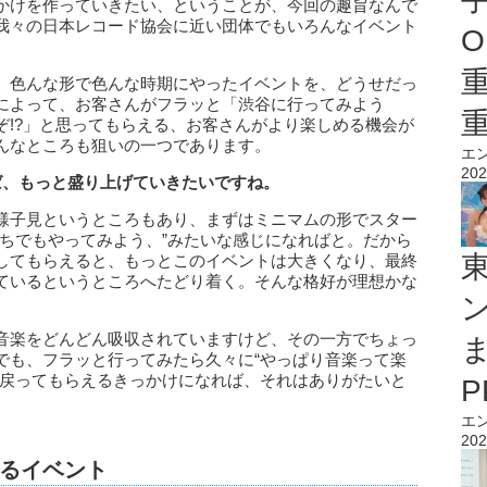
かけを作っていきたい、ということが、今回の趣旨なんで
我々の日本レコード協会に近い団体でもいろんなイベント
O
、色んな形で色んな時期にやったイベントを、どうせだっ
によって、お客さんがフラッと「渋谷に行ってみよう
ぞ!?」と思ってもらえる、お客さんがより楽しめる機会が
んなところも狙いの一つであります。
エ
202
ば、もっと盛り上げていきたいですね。
様子見というところもあり、まずはミニマムの形でスター
うちでもやってみよう、”みたいな感じになればと。だから
してもらえると、もっとこのイベントは大きくなり、最終
ているというところへたどり着く。そんな格好が理想かな
音楽をどんどん吸収されていますけど、その一方でちょっ
でも、フラッと行ってみたら久々に“やっぱり音楽って楽
に戻ってもらえるきっかけになれば、それはありがたいと
エ
202
せるイベント