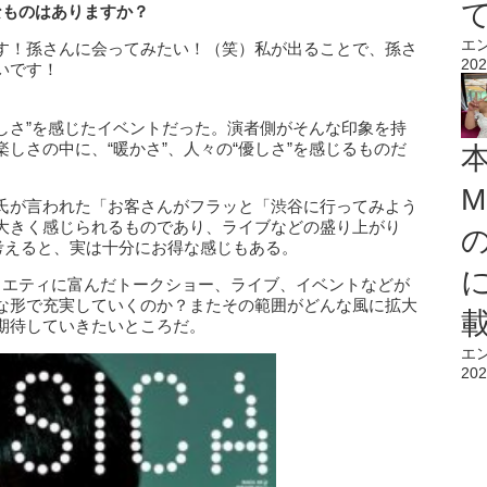
なものはありますか？
エ
す！孫さんに会ってみたい！（笑）私が出ることで、孫さ
202
いです！
優しさ”を感じたイベントだった。演者側がそんな印象を持
しさの中に、“暖かさ”、人々の“優しさ”を感じるものだ
M
氏が言われた「お客さんがフラッと「渋谷に行ってみよう
大きく感じられるものであり、ライブなどの盛り上がり
考えると、実は十分にお得な感じもある。
ラエティに富んだトークショー、ライブ、イベントなどが
な形で充実していくのか？またその範囲がどんな風に拡大
期待していきたいところだ。
エ
202