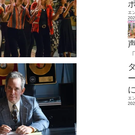
エ
202
エ
202