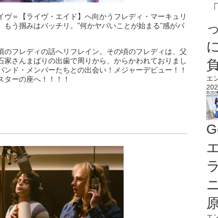
イヴ＝【ライヴ・エイド】へ向かうフレディ・マーキュリ
。もう掴みはバッチリ。"何かヤバいことが始まる"感がパ
た頃のフレディの話へリフレイン。その頃のフレディは、父
石家さんまばりの出歯で周りから、からかわれておりまし
バンド・メンバーたちとの出会い！メジャーデビュー！！
エ
スターの座へ！！！！
202
G
エ
エ