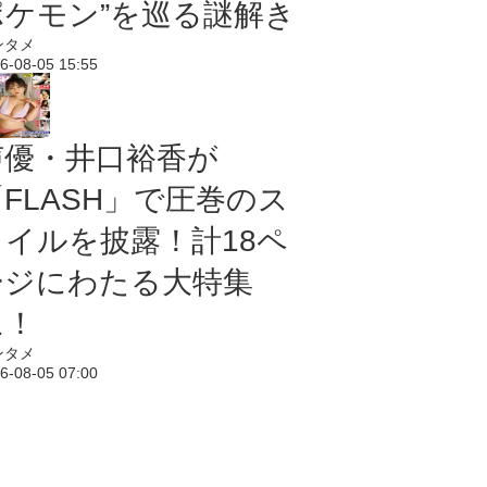
ポケモン”を巡る謎解き
ンタメ
6-08-05 15:55
声優・井口裕香が
「FLASH」で圧巻のス
タイルを披露！計18ペ
ージにわたる大特集
に！
ンタメ
6-08-05 07:00