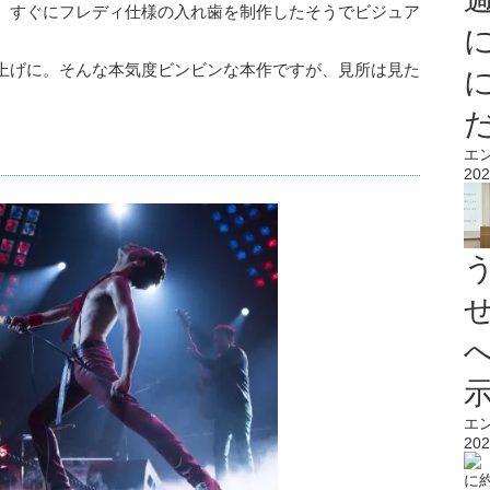
、すぐにフレディ仕様の入れ歯を制作したそうでビジュア
上げに。そんな本気度ビンビンな本作ですが、見所は見た
エ
202
エ
202