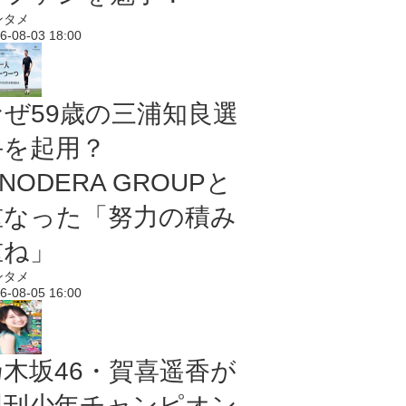
ンタメ
6-08-03 18:00
なぜ59歳の三浦知良選
手を起用？
NODERA GROUPと
重なった「努力の積み
重ね」
ンタメ
6-08-05 16:00
乃木坂46・賀喜遥香が
週刊少年チャンピオン