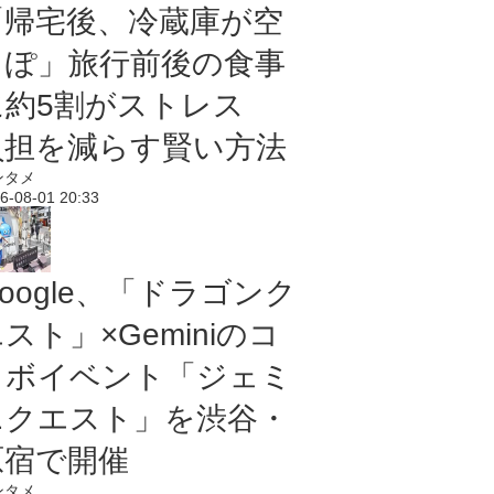
「帰宅後、冷蔵庫が空
っぽ」旅行前後の食事
に約5割がストレス
負担を減らす賢い方法
ンタメ
6-08-01 20:33
oogle、「ドラゴンク
スト」×Geminiのコ
ラボイベント「ジェミ
ニクエスト」を渋谷・
原宿で開催
ンタメ