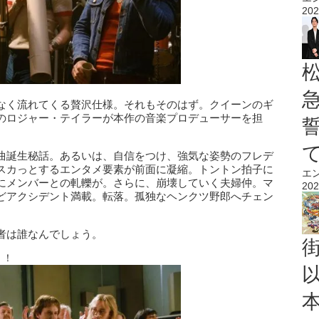
202
なく流れてくる贅沢仕様。それもそのはず。クイーンのギ
のロジャー・テイラーが本作の音楽プロデューサーを担
曲誕生秘話。あるいは、自信をつけ、強気な姿勢のフレデ
スカっとするエンタメ要素が前面に凝縮。トントン拍子に
エ
にメンバーとの軋轢が。さらに、崩壊していく夫婦仲。マ
202
どアクシデント満載。転落。孤独なヘンクツ野郎へチェン
者は誰なんでしょう。
！！