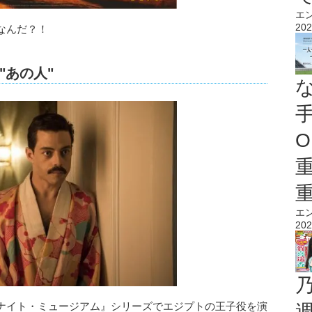
エ
202
なんだ？！
"あの人"
O
エ
202
ナイト・ミュージアム』シリーズでエジプトの王子役を演