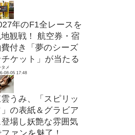
027年のF1全レースを
現地観戦！ 航空券・宿
泊費付き「夢のシーズ
ンチケット」が当たる
ンタメ
6-08-05 17:48
東雲うみ、「スピリッ
ツ」の表紙＆グラビア
に登場し妖艶な雰囲気
でファンを魅了！