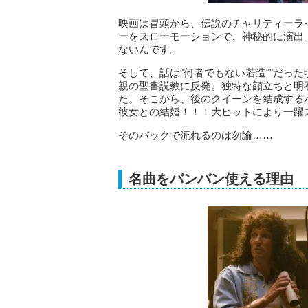
映画は冒頭から、伝説のチャリティーラ
ーをスローモーションで、神秘的に演出
ないんです。
そして、話は"何者でもない若造""だっ
親の聖書説教に反発。独特な顔立ちと明
た。そこから、後のクイーンを結成する
彼女との結婚！！！大ヒットにより一躍
そのバックで流れるのは勿論……
名曲をバンバン使える理由