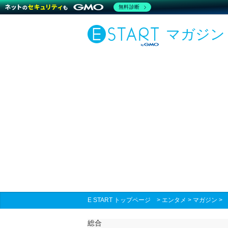
無料診断
マガジン
E START トップページ
>
エンタメ
>
マガジン
総合