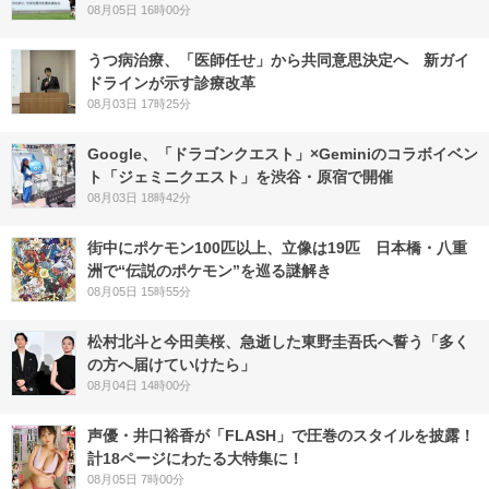
08月05日 16時00分
うつ病治療、「医師任せ」から共同意思決定へ 新ガイ
ドラインが示す診療改革
08月03日 17時25分
Google、「ドラゴンクエスト」×Geminiのコラボイベン
ト「ジェミニクエスト」を渋谷・原宿で開催
08月03日 18時42分
街中にポケモン100匹以上、立像は19匹 日本橋・八重
洲で“伝説のポケモン”を巡る謎解き
08月05日 15時55分
松村北斗と今田美桜、急逝した東野圭吾氏へ誓う「多く
の方へ届けていけたら」
08月04日 14時00分
声優・井口裕香が「FLASH」で圧巻のスタイルを披露！
計18ページにわたる大特集に！
08月05日 7時00分