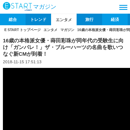
マガジン
総合
トレンド
旅行
経済
エンタメ
E START トップページ
エンタメ
マガジン
16歳の本格派女優・蒔田彩珠が
16歳の本格派女優・蒔田彩珠が同年代の受験生に向
け「ガンバレ！」ザ・ブルーハーツの名曲を歌いつ
なぐ新CMが到着！
2018-11-15 17:51:13