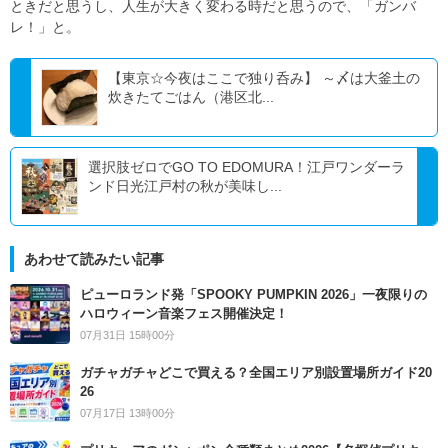
ときだと思うし、人生が大きく変わる時だと思うので、「ガンバ
レ！」と。
【東京☆今夜はここで独り呑み】 ～〆は大釜土の
炊きたてごはん（港区北...
選択肢ゼロでGO TO EDOMURA！江戸ワンダーラ
ンド日光江戸村の秋が美味し...
あわせて読みたい記事
ピューロランド発「SPOOKY PUMPKIN 2026」一夜限りの
ハロウィーン音楽フェス開催決定！
07月31日 15時00分
ガチャガチャどこで買える？全国エリア別設置場所ガイド20
26
07月17日 13時00分