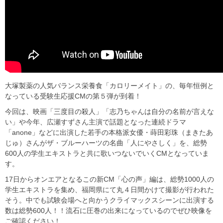
大塚製薬の人気バランス栄養食「カロリーメイト」の、毎年恒例と
なっている受験生応援CMの第５弾が到着！
今回は、映画「三度目の殺人」「志乃ちゃんは自分の名前が言えな
い」や今年、広瀬すずさん主演で話題となった連続ドラマ
「anone」などに出演した若手の本格派女優・蒔田彩珠（まきたあ
じゅ）さんがザ・ブルーハーツの名曲「人にやさしく」を、総勢
600人の学生エキストラと共に歌いつないでいくCMとなっていま
す。
17日からオンエアとなるこの新CM「心の声」編は、総勢1000人の
学生エキストラを集め、福岡県にて丸４日間かけて撮影が行われた
そう。中でも試験会場へと向かうクライマックスシーンに出演する
数は総勢600人！！流石に圧巻の出来になっているのでぜひ映像を
ご確認ください！