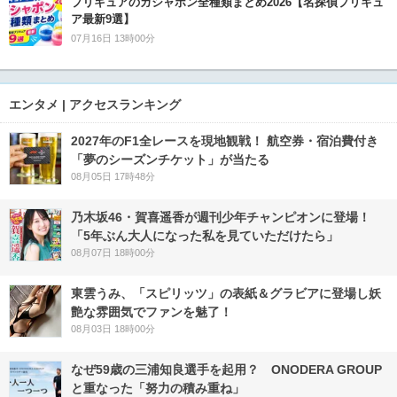
プリキュアのガシャポン全種類まとめ2026【名探偵プリキュ
ア最新9選】
07月16日 13時00分
エンタメ | アクセスランキング
2027年のF1全レースを現地観戦！ 航空券・宿泊費付き
「夢のシーズンチケット」が当たる
08月05日 17時48分
乃木坂46・賀喜遥香が週刊少年チャンピオンに登場！
「5年ぶん大人になった私を見ていただけたら」
08月07日 18時00分
東雲うみ、「スピリッツ」の表紙＆グラビアに登場し妖
艶な雰囲気でファンを魅了！
08月03日 18時00分
なぜ59歳の三浦知良選手を起用？ ONODERA GROUP
と重なった「努力の積み重ね」