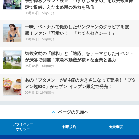
県が誇るブランド枝豆「つまりちゃまめ」を販売数量限
定で提供。えだまめ県の魅力を発信
08月05日 15時51分
十味、ベトナムで撮影したヤンジャンのグラビアを披
露！ファン「可愛い！」「とてもセクシー！」
08月07日 15時00分
気候変動の「緩和」と「適応」をテーマとしたイベント
が渋谷で開催！東急不動産が様々な企業と協力
08月05日 15時56分
あの「ブタメン」が約4倍の大きさになって登場！「ブタ
メン超BIG」がセブン‐イレブン限定で発売！
08月04日 19時00分
ページの先頭へ
プライバシー
利用規約
免責事項
ポリシー