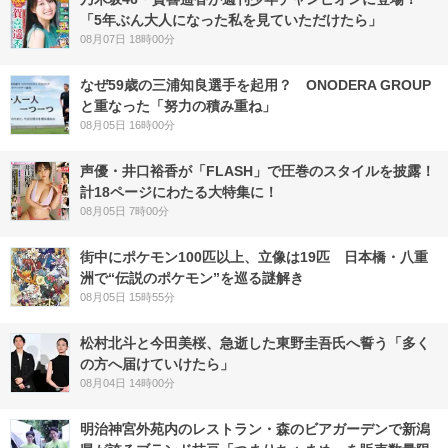
「5年ぶん大人になった私を見ていただけたら」
08月07日 18時00分
なぜ59歳の三浦知良選手を起用？ ONODERA GROUP
と重なった「努力の積み重ね」
08月05日 16時00分
声優・井口裕香が「FLASH」で圧巻のスタイルを披露！
計18ページにわたる大特集に！
08月05日 7時00分
街中にポケモン100匹以上、立像は19匹 日本橋・八重
洲で“伝説のポケモン”を巡る謎解き
08月05日 15時55分
松村北斗と今田美桜、急逝した東野圭吾氏へ誓う「多く
の方へ届けていけたら」
08月04日 14時00分
明治神宮外苑内のレストラン・森のビアガーデンで新潟