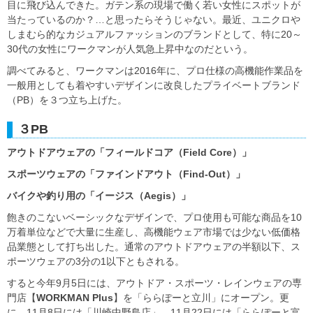
目に飛び込んできた。ガテン系の現場で働く若い女性にスポットが
当たっているのか？…と思ったらそうじゃない。最近、ユニクロや
しまむら的なカジュアルファッションのブランドとして、特に20～
30代の女性にワークマンが人気急上昇中なのだという。
調べてみると、ワークマンは2016年に、プロ仕様の高機能作業品を
一般用としても着やすいデザインに改良したプライベートブランド
（PB）を３つ立ち上げた。
３PB
アウトドアウェアの「フィールドコア（Field Core
）」
スポーツウェアの「ファインドアウト（Find-Out
）」
バイクや釣り用の「イージス（Aegis
）」
飽きのこないベーシックなデザインで、プロ使用も可能な商品を10
万着単位などで大量に生産し、高機能ウェア市場では少ない低価格
品業態として打ち出した。通常のアウトドアウェアの半額以下、ス
ポーツウェアの3分の1以下ともされる。
すると今年9月5日には、アウトドア・スポーツ・レインウェアの専
門店【
WORKMAN Plus
】を「ららぽーと立川」にオープン。更
に、11月8日には「川崎中野島店」、11月22日には「ららぽーと富