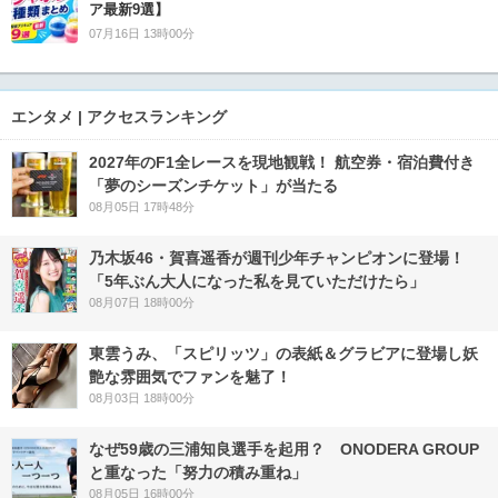
ア最新9選】
07月16日 13時00分
エンタメ | アクセスランキング
2027年のF1全レースを現地観戦！ 航空券・宿泊費付き
「夢のシーズンチケット」が当たる
08月05日 17時48分
乃木坂46・賀喜遥香が週刊少年チャンピオンに登場！
「5年ぶん大人になった私を見ていただけたら」
08月07日 18時00分
東雲うみ、「スピリッツ」の表紙＆グラビアに登場し妖
艶な雰囲気でファンを魅了！
08月03日 18時00分
なぜ59歳の三浦知良選手を起用？ ONODERA GROUP
と重なった「努力の積み重ね」
08月05日 16時00分