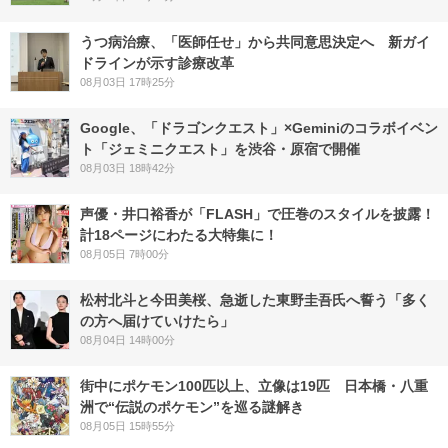
うつ病治療、「医師任せ」から共同意思決定へ 新ガイ
ドラインが示す診療改革
08月03日 17時25分
Google、「ドラゴンクエスト」×Geminiのコラボイベン
ト「ジェミニクエスト」を渋谷・原宿で開催
08月03日 18時42分
声優・井口裕香が「FLASH」で圧巻のスタイルを披露！
計18ページにわたる大特集に！
08月05日 7時00分
松村北斗と今田美桜、急逝した東野圭吾氏へ誓う「多く
の方へ届けていけたら」
08月04日 14時00分
街中にポケモン100匹以上、立像は19匹 日本橋・八重
洲で“伝説のポケモン”を巡る謎解き
08月05日 15時55分