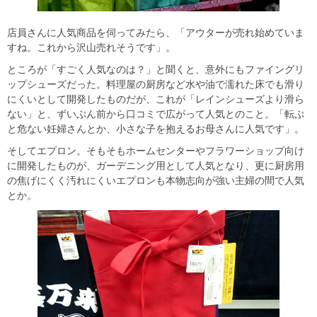
店員さんに人気商品を伺ってみたら、「アウターが売れ始めていま
すね。これから沢山売れそうです」。
ところが「すごく人気なのは？」と聞くと、意外にもファイングリ
ップシューズだった。料理屋の厨房など水や油で濡れた床でも滑り
にくいとして開発したものだが、これが「レインシューズより滑ら
ない」と、ずいぶん前から口コミで広がって人気とのこと。「転ぶ
と危ない妊婦さんとか、小さな子を抱えるお母さんに人気です」。
そしてエプロン。そもそもホームセンターやフラワーショップ向け
に開発したものが、ガーデニング用として人気となり、更に厨房用
の焦げにくく汚れにくいエプロンも本物志向が強い主婦の間で人気
とか。