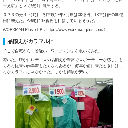
士見店」と立て続けに進出する。
３ＰＢの売り上げは、初年度17年3月期は30億円、18年は倍の60億
円に増えた。今期は115億円を目指しているそうだ。
WORKMAN Plus（HP：https://www.workman-plus.com/）
品揃えがカラフルに
そこで自宅から一番近い「ワークマン」を覗いてみた。
驚いた。確かにレディスの品揃えが豊富でスポーティーな感じ。も
ちろん従来の作業着もたくさんあるが、何年か前に来たときにはこ
んなカラフルじゃなかった。しかも値段が安い。