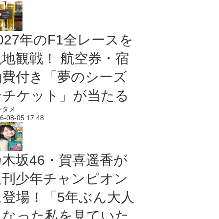
027年のF1全レースを
現地観戦！ 航空券・宿
泊費付き「夢のシーズ
ンチケット」が当たる
ンタメ
6-08-05 17:48
乃木坂46・賀喜遥香が
週刊少年チャンピオン
に登場！「5年ぶん大人
になった私を見ていた