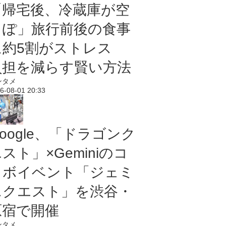
「帰宅後、冷蔵庫が空
っぽ」旅行前後の食事
に約5割がストレス
負担を減らす賢い方法
ンタメ
6-08-01 20:33
oogle、「ドラゴンク
スト」×Geminiのコ
ラボイベント「ジェミ
ニクエスト」を渋谷・
原宿で開催
ンタメ