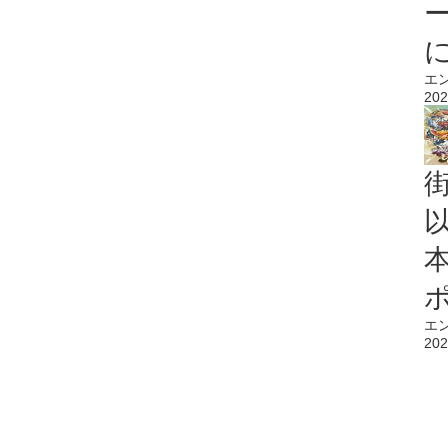
エ
202
エ
202