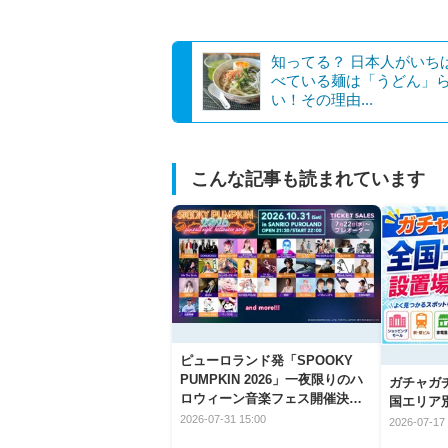
知ってる？ 日本人がいち
べている麺は「うどん」
い！その理由...
こんな記事も読まれています
ピューロランド発「SPOOKY
PUMPKIN 2026」一夜限りのハ
ガチャガ
ロウィーン音楽フェス開催決
国エリア別
定！
2026-07-31 15:00
2026-07-17 