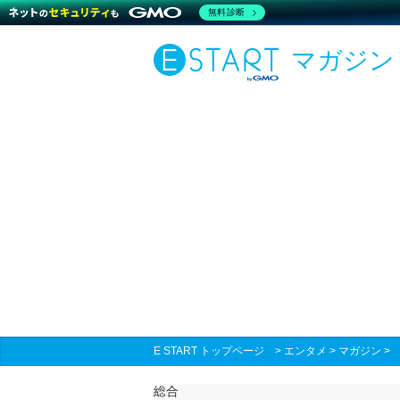
無料診断
マガジン
E START トップページ
>
エンタメ
>
マガジン
総合