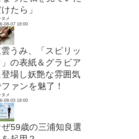
だけたら」
ンタメ
6-08-07 18:00
東雲うみ、「スピリッ
ツ」の表紙＆グラビア
に登場し妖艶な雰囲気
でファンを魅了！
ンタメ
6-08-03 18:00
なぜ59歳の三浦知良選
手を起用？