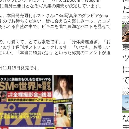
カップのバストにスリーサイズはB90cm、W58cm、
28日に自身三冊目となる写真集の発売が決定しています。
はよん。本日発売週刊ポストさんに3rd写真集のグラビアが5p
エ
すのでお待ちください。皆に会えるん楽しみーっ」とコメ
202
あふれる自然の中で、ビキニを着て豊満なバストを見せて
で、可愛くて、とても素敵です。」「身体綺麗過ぎ」「お
います！週刊ポストチェックします」「いつも、お美しい
ないい」「本当に綺麗だよ」といった称賛のコメントが送
11月19日発売です。
エ
202