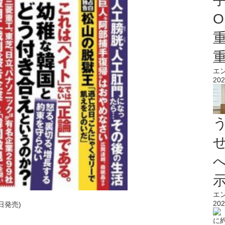
O
エ
202
エ
202
2日発売)