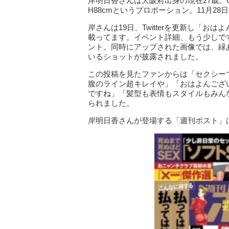
岸明日香さんは大阪府出身の現在27歳。G
H88cmというプロポーション。11月
岸さんは19日、Twitterを更新し「お
載ってます。イベント詳細、もう少しで
ント。同時にアップされた画像では、緑
いるショットが披露されました。
この投稿を見たファンからは「セクシー
腹のライン超キレイや」「おはよんござ
ですね」「髪型も表情もスタイルもみん
られました。
岸明日香さんが登場する「週刊ポスト」は