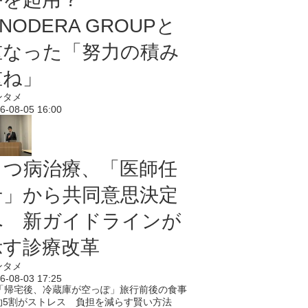
NODERA GROUPと
重なった「努力の積み
重ね」
ンタメ
6-08-05 16:00
うつ病治療、「医師任
せ」から共同意思決定
へ 新ガイドラインが
示す診療改革
ンタメ
6-08-03 17:25