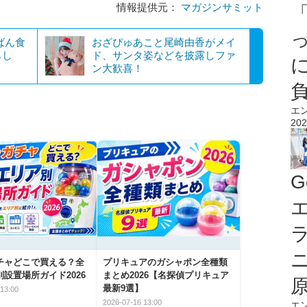
情報提供元：
マガジンサミット
ばん食
おざぴゅあこと尾崎由香がメイ
らし
ド、サンタ姿などを披露しファ
ン大歓喜！
エ
202
G
エ
チャどこで買える？全
プリキュアのガシャポン全種類
設置場所ガイド2026
まとめ2026【名探偵プリキュア
最新9選】
13:00
2026-07-16 13:00
エ