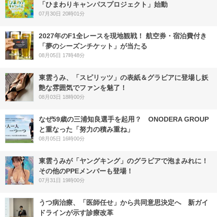
「ひまわりキャンパスプロジェクト」始動
07月30日 20時01分
2027年のF1全レースを現地観戦！ 航空券・宿泊費付き
「夢のシーズンチケット」が当たる
08月05日 17時48分
東雲うみ、「スピリッツ」の表紙＆グラビアに登場し妖
艶な雰囲気でファンを魅了！
08月03日 18時00分
なぜ59歳の三浦知良選手を起用？ ONODERA GROUP
と重なった「努力の積み重ね」
08月05日 16時00分
東雲うみが「ヤングキング」のグラビアで泡まみれに！
その他のPPEメンバーも登場！
07月31日 19時00分
うつ病治療、「医師任せ」から共同意思決定へ 新ガイ
ドラインが示す診療改革