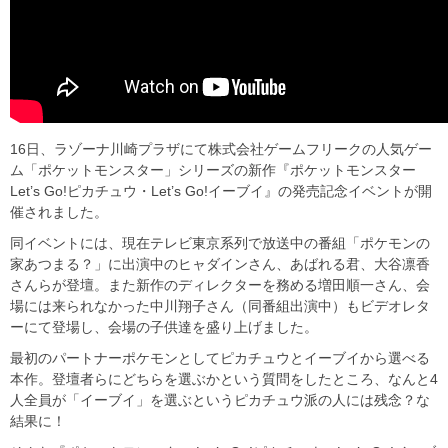
16日、ラゾーナ川崎プラザにて株式会社ゲームフリークの人気ゲー
ム「ポケットモンスター」シリーズの新作『ポケットモンスター
Let’s Go!ピカチュウ・Let’s Go!イーブイ』の発売記念イベントが開
催されました。
同イベントには、現在テレビ東京系列で放送中の番組「ポケモンの
家あつまる？」に出演中のヒャダインさん、あばれる君、大谷凛香
さんらが登壇。また新作のディレクターを務める増田順一さん、会
場には来られなかった中川翔子さん（同番組出演中）もビデオレタ
ーにて登場し、会場の子供達を盛り上げました。
最初のパートナーポケモンとしてピカチュウとイーブイから選べる
本作。登壇者らにどちらを選ぶかという質問をしたところ、なんと4
人全員が「イーブイ」を選ぶというピカチュウ派の人には残念？な
結果に！