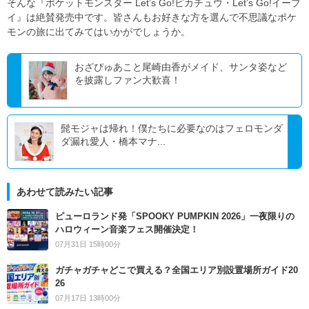
そんな『ポケットモンスター Let’s Go!ピカチュウ・Let’s Go!イーブ
イ』は絶賛発売中です。皆さんもお好きな方を選んで不思議なポケ
モンの旅に出てみてはいかがでしょうか。
おざぴゅあこと尾崎由香がメイド、サンタ姿など
を披露しファン大歓喜！
髭モジャは帰れ！僕たちに必要なのはフェロモンダ
ダ漏れ愛人・橋本マナ...
あわせて読みたい記事
ピューロランド発「SPOOKY PUMPKIN 2026」一夜限りの
ハロウィーン音楽フェス開催決定！
07月31日 15時00分
ガチャガチャどこで買える？全国エリア別設置場所ガイド20
26
07月17日 13時00分