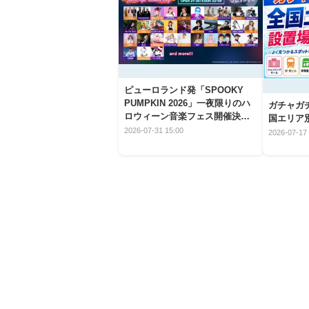
ピューロランド発「SPOOKY
PUMPKIN 2026」一夜限りのハ
ガチャガ
ロウィーン音楽フェス開催決
国エリア別
定！
2026-07-31 15:00
2026-07-17 