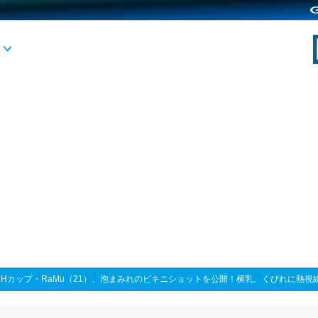
>
Hカップ・RaMu（21）、泡まみれのビキニショットを公開！横乳、くびれに熱視