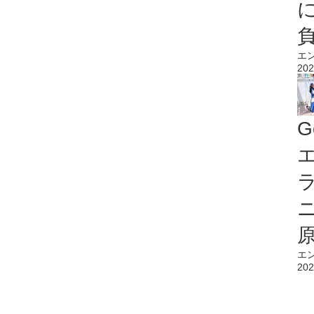
エ
202
G
エ
エ
202