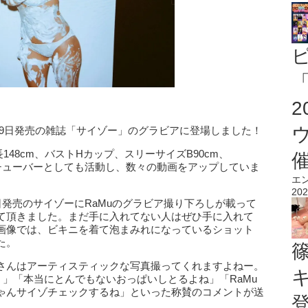
「
月19日発売の雑誌「サイゾー」のグラビアに登場しました！
148cm、バストHカップ、スリーサイズB90cm、
ユーチューバーとしても活動し、数々の動画をアップしていま
エ
202
し「本日発売のサイゾーにRaMuのグラビア撮り下ろしが載って
て頂きました。まだ手に入れてない人はぜひ手に入れて
画像では、ビキニを着て泡まみれになっているショット
た。
さんはアーティスティックな写真撮ってくれますよねー。
！」「本当にとんでもないおっぱいしとるよね」「RaMu
ゃんサイゾチェックするね」といった称賛のコメントが送