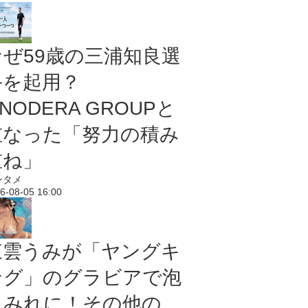
なぜ59歳の三浦知良選
手を起用？
NODERA GROUPと
重なった「努力の積み
重ね」
ンタメ
6-08-05 16:00
東雲うみが「ヤングキ
ング」のグラビアで泡
まみれに！その他の