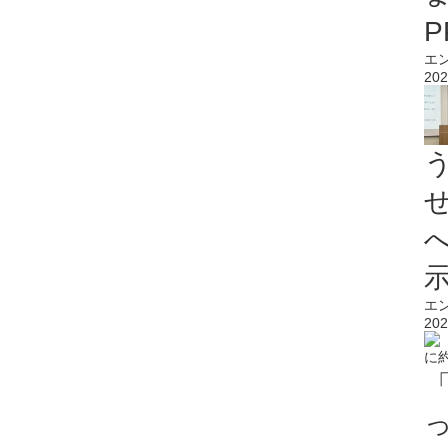
エ
202
エ
202