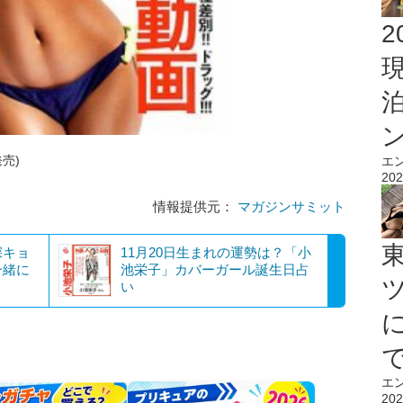
2
発売)
エ
202
情報提供元：
マガジンサミット
深キョ
11月20日生まれの運勢は？「小
一緒に
池栄子」カバーガール誕生日占
い
エ
202