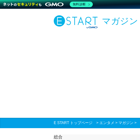
無料診断
マガジン
E START トップページ
>
エンタメ
>
マガジン
総合