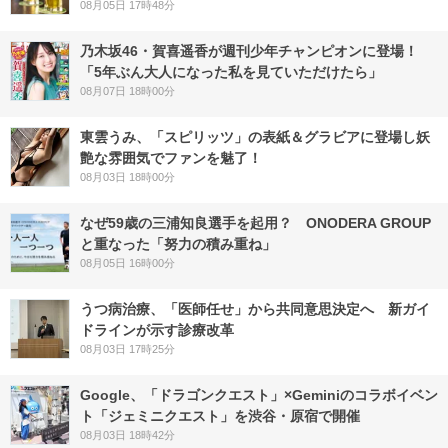
08月05日 17時48分
乃木坂46・賀喜遥香が週刊少年チャンピオンに登場！
「5年ぶん大人になった私を見ていただけたら」
08月07日 18時00分
東雲うみ、「スピリッツ」の表紙＆グラビアに登場し妖
艶な雰囲気でファンを魅了！
08月03日 18時00分
なぜ59歳の三浦知良選手を起用？ ONODERA GROUP
と重なった「努力の積み重ね」
08月05日 16時00分
うつ病治療、「医師任せ」から共同意思決定へ 新ガイ
ドラインが示す診療改革
08月03日 17時25分
Google、「ドラゴンクエスト」×Geminiのコラボイベン
ト「ジェミニクエスト」を渋谷・原宿で開催
08月03日 18時42分