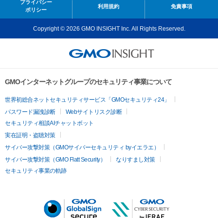
プライバシー
利用規約
免責事項
ポリシー
Copyright © 2026 GMO INSIGHT Inc. All Rights Reserved.
GMOインターネットグループのセキュリティ事業について
世界初総合ネットセキュリティサービス「GMOセキュリティ24」
パスワード漏洩診断
Webサイトリスク診断
セキュリティ相談AIチャットボット
実在証明・盗聴対策
サイバー攻撃対策（GMOサイバーセキュリティ byイエラエ）
サイバー攻撃対策（GMO Flatt Security）
なりすまし対策
セキュリティ事業の軌跡