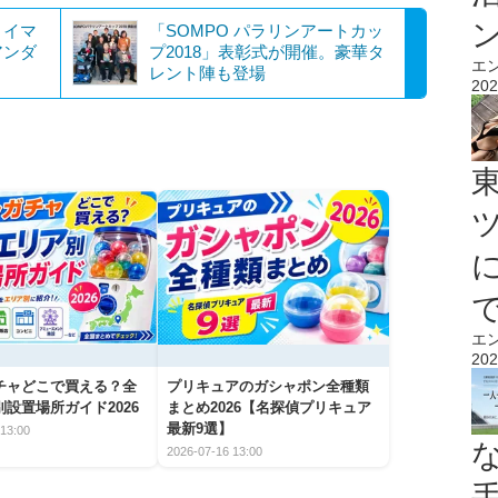
！イマ
「SOMPO パラリンアートカッ
アンダ
プ2018」表彰式が開催。豪華タ
エ
レント陣も登場
202
エ
202
チャどこで買える？全
プリキュアのガシャポン全種類
設置場所ガイド2026
まとめ2026【名探偵プリキュア
最新9選】
13:00
2026-07-16 13:00