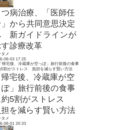
うつ病治療、「医師任
せ」から共同意思決定
へ 新ガイドラインが
示す診療改革
ンタメ
6-08-03 17:25
「帰宅後、冷蔵庫が空
っぽ」旅行前後の食事
に約5割がストレス
負担を減らす賢い方法
ンタメ
6-08-01 20:33