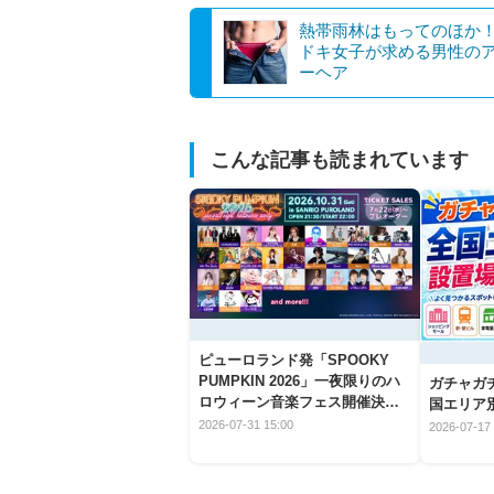
熱帯雨林はもってのほか
ドキ女子が求める男性の
ーヘア
こんな記事も読まれています
ピューロランド発「SPOOKY
PUMPKIN 2026」一夜限りのハ
ガチャガ
ロウィーン音楽フェス開催決
国エリア別
定！
2026-07-31 15:00
2026-07-17 