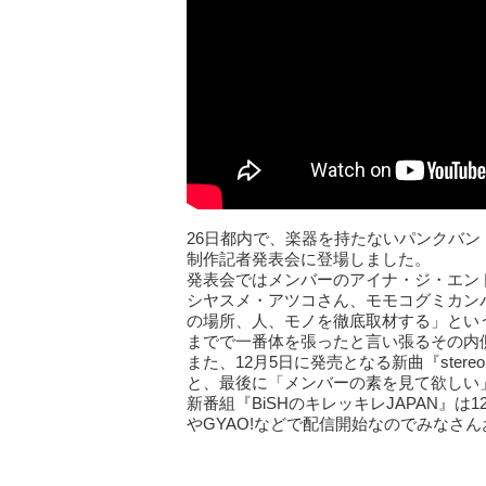
26日都内で、楽器を持たないパンクバンドB
制作記者発表会に登場しました。
発表会ではメンバーのアイナ・ジ・エン
シヤスメ・アツコさん、モモコグミカン
の場所、人、モノを徹底取材する」とい
までで一番体を張ったと言い張るその内
また、12月5日に発売となる新曲『stere
と、最後に「メンバーの素を見て欲しい
新番組『BiSHのキレッキレJAPAN』は1
やGYAO!などで配信開始なのでみなさ