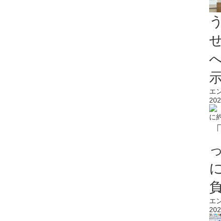
エ
202
エ
202