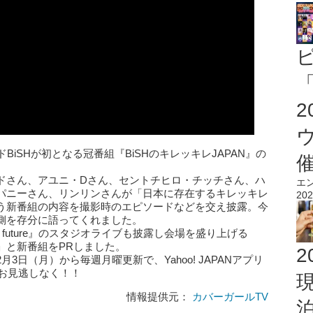
「
iSHが初となる冠番組『BiSHのキレッキレJAPAN』の
ドさん、アユニ・Dさん、セントチヒロ・チッチさん、ハ
エ
パニーさん、リンリンさんが「日本に存在するキレッキレ
202
う新番組の内容を撮影時のエピソードなどを交え披露。今
側を存分に語ってくれました。
o future』のスタジオライブも披露し会場を盛り上げる
」と新番組をPRしました。
2
2月3日（月）から毎週月曜更新で、Yahoo! JAPANアプリ
んお見逃しなく！！
情報提供元：
カバーガールTV