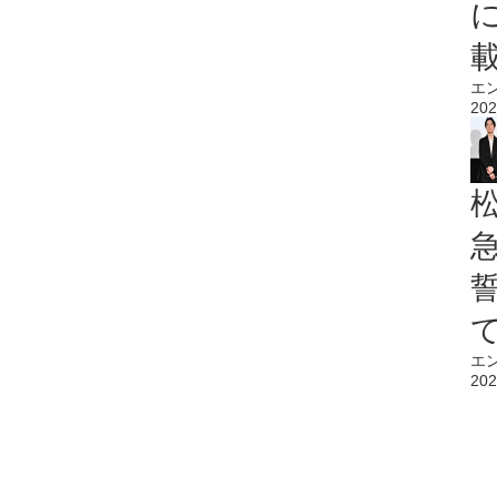
エ
202
エ
202