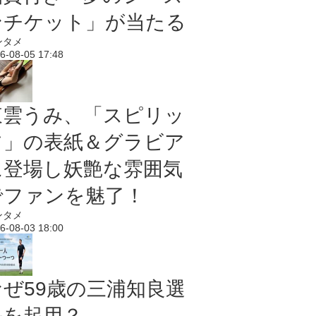
ンチケット」が当たる
ンタメ
6-08-05 17:48
東雲うみ、「スピリッ
ツ」の表紙＆グラビア
に登場し妖艶な雰囲気
でファンを魅了！
ンタメ
6-08-03 18:00
なぜ59歳の三浦知良選
手を起用？