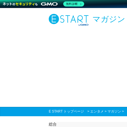
無料診断
マガジン
E START トップページ
>
エンタメ
>
マガジン
総合