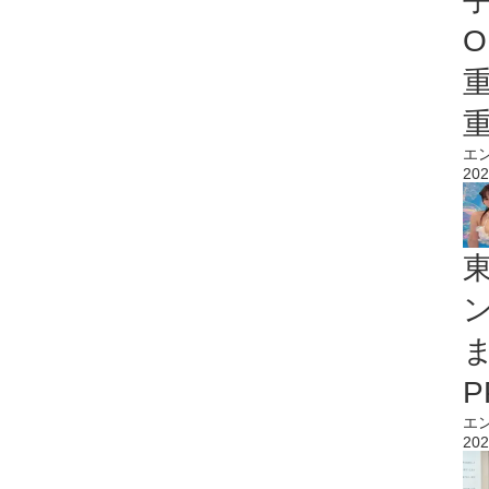
O
エ
202
エ
202