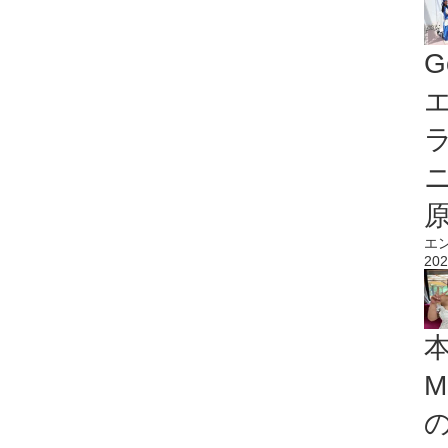
G
エ
エ
202
M