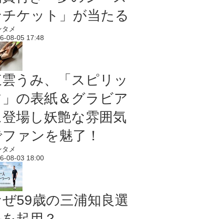
ンチケット」が当たる
ンタメ
6-08-05 17:48
東雲うみ、「スピリッ
ツ」の表紙＆グラビア
に登場し妖艶な雰囲気
でファンを魅了！
ンタメ
6-08-03 18:00
なぜ59歳の三浦知良選
手を起用？