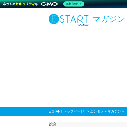
無料診断
マガジン
E START トップページ
>
エンタメ
>
マガジン
総合