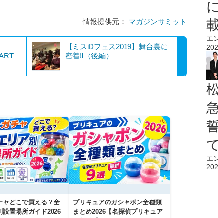
情報提供元：
マガジンサミット
エ
【ミスiDフェス2019】舞台裏に
202
 ART
密着‼（後編）
エ
202
チャどこで買える？全
プリキュアのガシャポン全種類
設置場所ガイド2026
まとめ2026【名探偵プリキュア