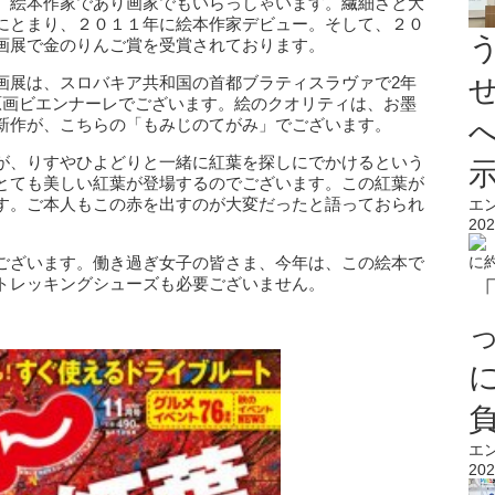
、絵本作家であり画家でもいらっしゃいます。繊細さと大
にとまり、２０１１年に絵本作家デビュー。そして、２０
画展で金のりんご賞を受賞されております。
画展は、スロバキア共和国の首都ブラティスラヴァで2年
原画ビエンナーレでございます。絵のクオリティは、お墨
新作が、こちらの「もみじのてがみ」でございます。
が、りすやひよどりと一緒に紅葉を探しにでかけるという
とても美しい紅葉が登場するのでございます。この紅葉が
す。ご本人もこの赤を出すのが大変だったと語っておられ
エ
202
ございます。働き過ぎ女子の皆さま、今年は、この絵本で
トレッキングシューズも必要ございません。
）
エ
202