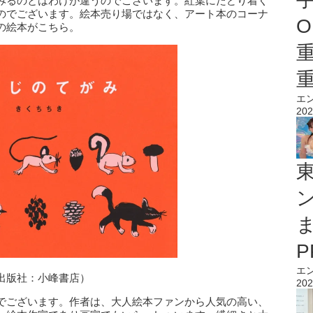
みるのとはわけが違うのでございます。紅葉にたどり着く
のでございます。絵本売り場ではなく、アート本のコーナ
O
の絵本がこちら。
エ
202
エ
出版社：小峰書店）
202
でございます。作者は、大人絵本ファンから人気の高い、