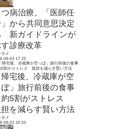
うつ病治療、「医師任
せ」から共同意思決定
へ 新ガイドラインが
示す診療改革
ンタメ
6-08-03 17:25
「帰宅後、冷蔵庫が空
っぽ」旅行前後の食事
に約5割がストレス
負担を減らす賢い方法
ンタメ
6-08-01 20:33