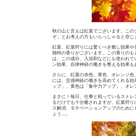
秋の山と言えば紅葉でございます。この
ぞ」とお考えの方もいらっしゃると存じ
紅葉、紅葉狩りには驚くべき癒し効果や
独特の香りがございます。この香りのも
は、この成分、入浴剤などにも使われて
ン効果、自律神経の働きを整える効果も
さらに、紅葉の赤色、黄色、オレンジ色
には、交感神経の働きを高めてくれる効
ップ」、黄色は「集中力アップ」、オレ
まさに！毎日、仕事と戦っているストレ
るだけでも十分癒されますが、紅葉狩り
ス解消、モチベーションアップのために
ょう…。