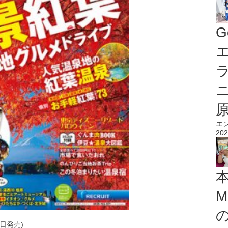
G
エ
エ
202
M
1日発売)