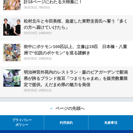
計18ページにわたる大特集に！
08月05日 7時00分
松村北斗と今田美桜、急逝した東野圭吾氏へ誓う「多く
の方へ届けていけたら」
08月04日 14時00分
街中にポケモン100匹以上、立像は19匹 日本橋・八重
洲で“伝説のポケモン”を巡る謎解き
08月05日 15時55分
明治神宮外苑内のレストラン・森のビアガーデンで新潟
県が誇るブランド枝豆「つまりちゃまめ」を販売数量限
定で提供。えだまめ県の魅力を発信
08月05日 15時51分
ページの先頭へ
プライバシー
利用規約
免責事項
ポリシー