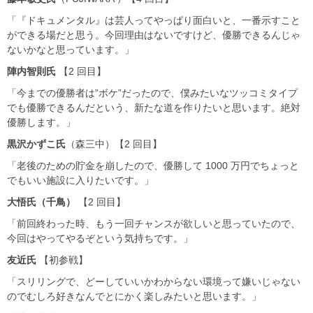
「『ドキュメンタル』は芸人ってやっぱり面白いと、一番示すこと
ができる場だと思う。今回理由はないですけど、優勝できるんじゃ
ないかなと思っています。」
陣内智則氏
【2 回目】
「今までの優勝者は”ボケ”だったので、僕みたいなツッコミタイプ
でも優勝できるんだという、新たな道を作りたいと思います。絶対
優勝します。」
黒沢かずこ氏
（森三中）【2 回目】
「老後のための貯金を崩したので、優勝して 1000 万円でちょっと
でもいい施設に入りたいです。」
大悟氏（千鳥）
【2 回目】
「前回終わった時、もう一回チャンスが欲しいと思っていたので、
今回はやってやるぞという気持ちです。」
友近氏
【初参戦】
「スリリングで、どーしていいかわからない環境って嫌いじゃない
のでむしろ好きなんでとにかく楽しみたいと思います。」