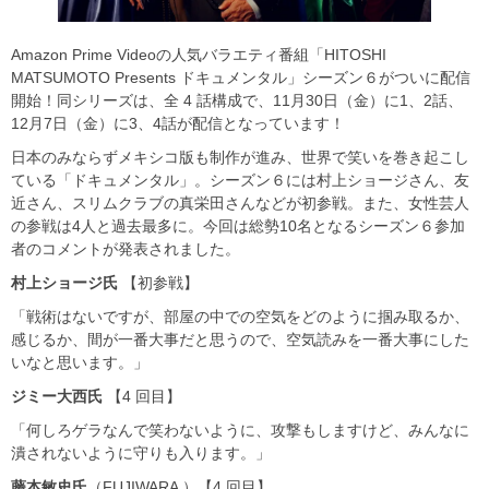
Amazon Prime Videoの人気バラエティ番組「HITOSHI
MATSUMOTO Presents ドキュメンタル」シーズン６がついに配信
開始！同シリーズは、全 4 話構成で、11月30日（金）に1、2話、
12月7日（金）に3、4話が配信となっています！
日本のみならずメキシコ版も制作が進み、世界で笑いを巻き起こし
ている「ドキュメンタル」。シーズン６には村上ショージさん、友
近さん、スリムクラブの真栄田さんなどが初参戦。また、女性芸人
の参戦は4人と過去最多に。今回は総勢10名となるシーズン６参加
者のコメントが発表されました。
村上ショージ氏
【初参戦】
「戦術はないですが、部屋の中での空気をどのように掴み取るか、
感じるか、間が一番大事だと思うので、空気読みを一番大事にした
いなと思います。」
ジミー大西氏
【4 回目】
「何しろゲラなんで笑わないように、攻撃もしますけど、みんなに
潰されないように守りも入ります。」
藤本敏史氏
（FUJIWARA ）【4 回目】