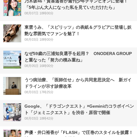
乃木坂46・賀喜遥香が週刊少年チャンピオンに登場！
「5年ぶん大人になった私を見ていただけたら」
08月07日 18時00分
東雲うみ、「スピリッツ」の表紙＆グラビアに登場し妖
艶な雰囲気でファンを魅了！
08月03日 18時00分
なぜ59歳の三浦知良選手を起用？ ONODERA GROUP
と重なった「努力の積み重ね」
08月05日 16時00分
うつ病治療、「医師任せ」から共同意思決定へ 新ガイ
ドラインが示す診療改革
08月03日 17時25分
Google、「ドラゴンクエスト」×Geminiのコラボイベン
ト「ジェミニクエスト」を渋谷・原宿で開催
08月03日 18時42分
声優・井口裕香が「FLASH」で圧巻のスタイルを披露！