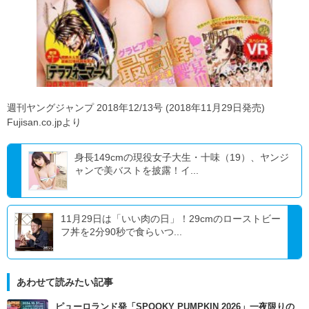
週刊ヤングジャンプ 2018年12/13号 (2018年11月29日発売)
Fujisan.co.jpより
身長149cmの現役女子大生・十味（19）、ヤンジ
ャンで美バストを披露！イ...
11月29日は「いい肉の日」！29cmのローストビー
フ丼を2分90秒で食らいつ...
あわせて読みたい記事
ピューロランド発「SPOOKY PUMPKIN 2026」一夜限りの