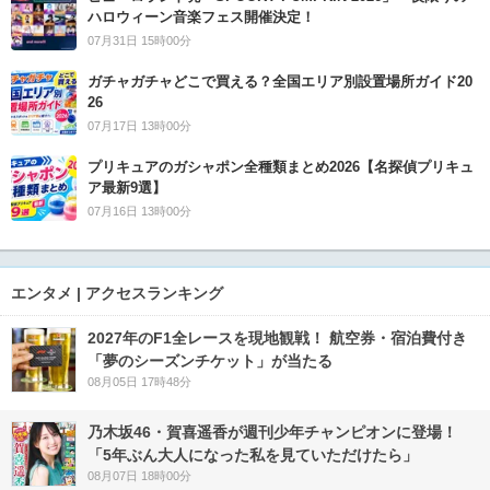
ハロウィーン音楽フェス開催決定！
07月31日 15時00分
ガチャガチャどこで買える？全国エリア別設置場所ガイド20
26
07月17日 13時00分
プリキュアのガシャポン全種類まとめ2026【名探偵プリキュ
ア最新9選】
07月16日 13時00分
エンタメ | アクセスランキング
2027年のF1全レースを現地観戦！ 航空券・宿泊費付き
「夢のシーズンチケット」が当たる
08月05日 17時48分
乃木坂46・賀喜遥香が週刊少年チャンピオンに登場！
「5年ぶん大人になった私を見ていただけたら」
08月07日 18時00分