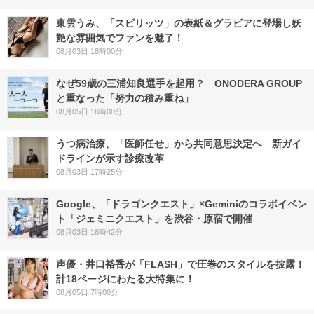
東雲うみ、「スピリッツ」の表紙＆グラビアに登場し妖
艶な雰囲気でファンを魅了！
08月03日 18時00分
なぜ59歳の三浦知良選手を起用？ ONODERA GROUP
と重なった「努力の積み重ね」
08月05日 16時00分
うつ病治療、「医師任せ」から共同意思決定へ 新ガイ
ドラインが示す診療改革
08月03日 17時25分
Google、「ドラゴンクエスト」×Geminiのコラボイベン
ト「ジェミニクエスト」を渋谷・原宿で開催
08月03日 18時42分
声優・井口裕香が「FLASH」で圧巻のスタイルを披露！
計18ページにわたる大特集に！
08月05日 7時00分