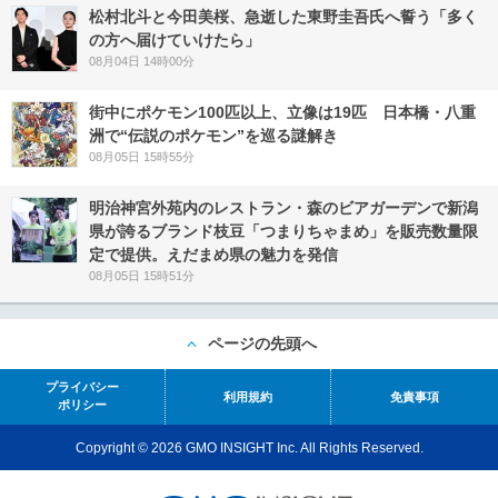
松村北斗と今田美桜、急逝した東野圭吾氏へ誓う「多く
の方へ届けていけたら」
08月04日 14時00分
街中にポケモン100匹以上、立像は19匹 日本橋・八重
洲で“伝説のポケモン”を巡る謎解き
08月05日 15時55分
明治神宮外苑内のレストラン・森のビアガーデンで新潟
県が誇るブランド枝豆「つまりちゃまめ」を販売数量限
定で提供。えだまめ県の魅力を発信
08月05日 15時51分
ページの先頭へ
プライバシー
利用規約
免責事項
ポリシー
Copyright © 2026 GMO INSIGHT Inc. All Rights Reserved.