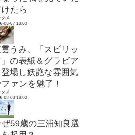
だけたら」
ンタメ
6-08-07 18:00
東雲うみ、「スピリッ
ツ」の表紙＆グラビア
に登場し妖艶な雰囲気
でファンを魅了！
ンタメ
6-08-03 18:00
なぜ59歳の三浦知良選
手を起用？