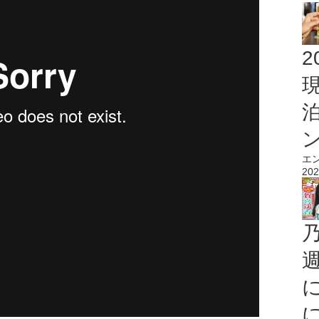
2
エ
202