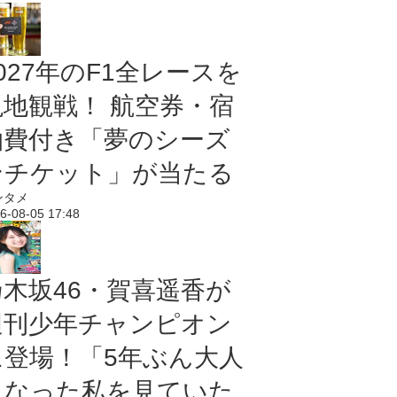
027年のF1全レースを
現地観戦！ 航空券・宿
泊費付き「夢のシーズ
ンチケット」が当たる
ンタメ
6-08-05 17:48
乃木坂46・賀喜遥香が
週刊少年チャンピオン
に登場！「5年ぶん大人
になった私を見ていた