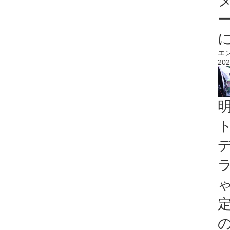
エ
202