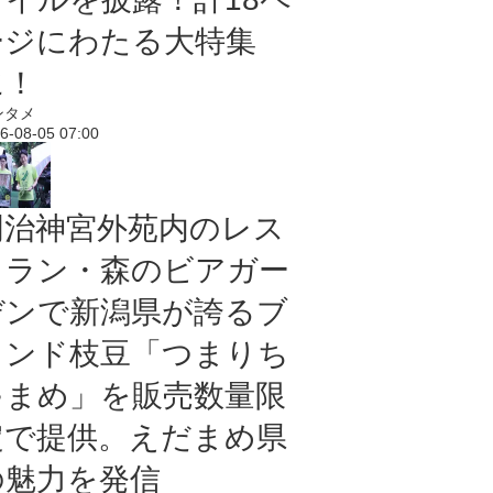
ージにわたる大特集
に！
ンタメ
6-08-05 07:00
明治神宮外苑内のレス
トラン・森のビアガー
デンで新潟県が誇るブ
ランド枝豆「つまりち
ゃまめ」を販売数量限
定で提供。えだまめ県
の魅力を発信