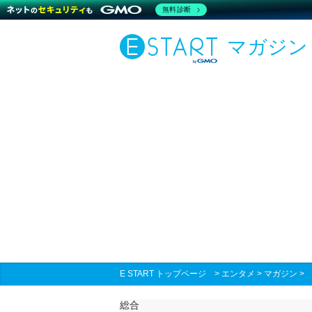
無料診断
マガジン
E START トップページ
>
エンタメ
>
マガジン
総合