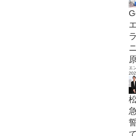
G
エ
エ
202