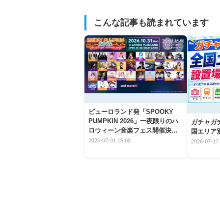
こんな記事も読まれています
ピューロランド発「SPOOKY
PUMPKIN 2026」一夜限りのハ
ガチャガ
ロウィーン音楽フェス開催決
国エリア別
定！
2026-07-31 15:00
2026-07-17 