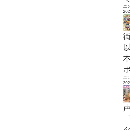
エ
202
エ
202