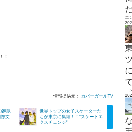
エ
202
！！
エ
202
情報提供元：
カバーガールTV
の翻訳
世界トップの女子スケーターた
国際文
ちが東京に集結！！“スケートエ
クスチェンジ”