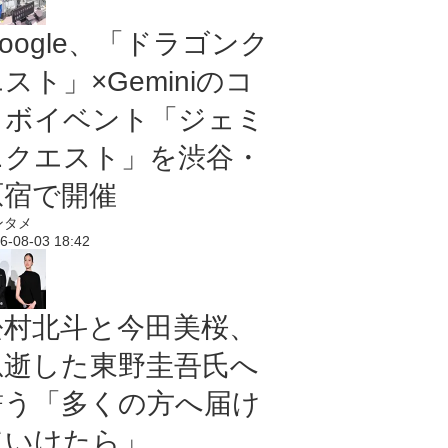
oogle、「ドラゴンク
スト」×Geminiのコ
ラボイベント「ジェミ
ニクエスト」を渋谷・
原宿で開催
ンタメ
6-08-03 18:42
松村北斗と今田美桜、
急逝した東野圭吾氏へ
誓う「多くの方へ届け
ていけたら」