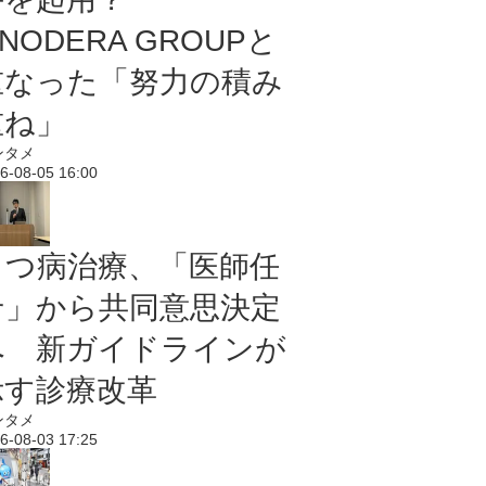
NODERA GROUPと
重なった「努力の積み
重ね」
ンタメ
6-08-05 16:00
うつ病治療、「医師任
せ」から共同意思決定
へ 新ガイドラインが
示す診療改革
ンタメ
6-08-03 17:25