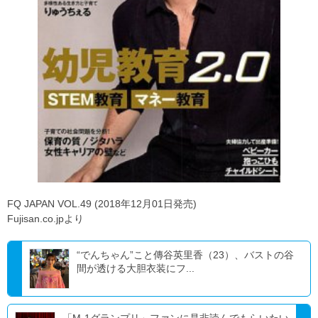
FQ JAPAN VOL.49 (2018年12月01日発売)
Fujisan.co.jpより
“でんちゃん”こと傳谷英里香（23）、バストの谷
間が透ける大胆衣装にフ...
「M-1グランプリ」ファンに是非読んでもらいたい