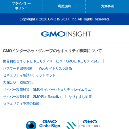
プライバシー
利用規約
免責事項
ポリシー
Copyright © 2026 GMO INSIGHT Inc. All Rights Reserved.
GMOインターネットグループのセキュリティ事業について
世界初総合ネットセキュリティサービス「GMOセキュリティ24」
パスワード漏洩診断
Webサイトリスク診断
セキュリティ相談AIチャットボット
実在証明・盗聴対策
サイバー攻撃対策（GMOサイバーセキュリティ byイエラエ）
サイバー攻撃対策（GMO Flatt Security）
なりすまし対策
セキュリティ事業の軌跡