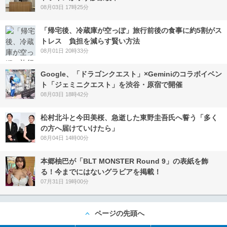
08月03日 17時25分
「帰宅後、冷蔵庫が空っぽ」旅行前後の食事に約5割がス
トレス 負担を減らす賢い方法
08月01日 20時33分
Google、「ドラゴンクエスト」×Geminiのコラボイベン
ト「ジェミニクエスト」を渋谷・原宿で開催
08月03日 18時42分
松村北斗と今田美桜、急逝した東野圭吾氏へ誓う「多く
の方へ届けていけたら」
08月04日 14時00分
本郷柚巴が「BLT MONSTER Round 9」の表紙を飾
る！今までにはないグラビアを掲載！
07月31日 19時00分
ページの先頭へ