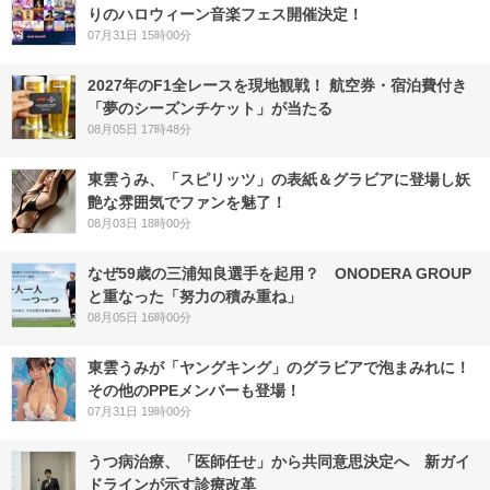
りのハロウィーン音楽フェス開催決定！
07月31日 15時00分
2027年のF1全レースを現地観戦！ 航空券・宿泊費付き
「夢のシーズンチケット」が当たる
08月05日 17時48分
東雲うみ、「スピリッツ」の表紙＆グラビアに登場し妖
艶な雰囲気でファンを魅了！
08月03日 18時00分
なぜ59歳の三浦知良選手を起用？ ONODERA GROUP
と重なった「努力の積み重ね」
08月05日 16時00分
東雲うみが「ヤングキング」のグラビアで泡まみれに！
その他のPPEメンバーも登場！
07月31日 19時00分
うつ病治療、「医師任せ」から共同意思決定へ 新ガイ
ドラインが示す診療改革