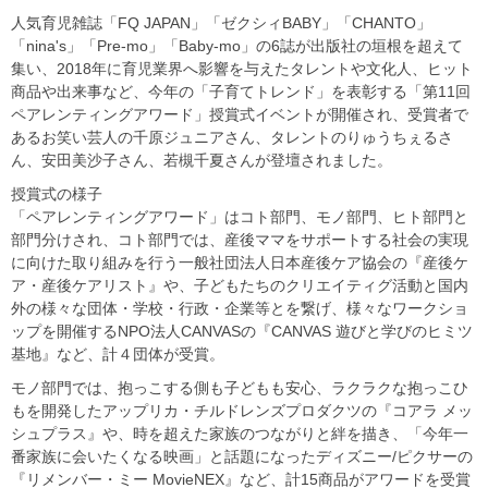
人気育児雑誌「FQ JAPAN」「ゼクシィBABY」「CHANTO」
「nina's」「Pre-mo」「Baby-mo」の6誌が出版社の垣根を超えて
集い、2018年に育児業界へ影響を与えたタレントや文化人、ヒット
商品や出来事など、今年の「子育てトレンド」を表彰する「第11回
ペアレンティングアワード」授賞式イベントが開催され、受賞者で
あるお笑い芸人の千原ジュニアさん、タレントのりゅうちぇるさ
ん、安田美沙子さん、若槻千夏さんが登壇されました。
授賞式の様子
「ペアレンティングアワード」はコト部門、モノ部門、ヒト部門と
部門分けされ、コト部門では、産後ママをサポートする社会の実現
に向けた取り組みを行う一般社団法人日本産後ケア協会の『産後ケ
ア・産後ケアリスト』や、子どもたちのクリエイティグ活動と国内
外の様々な団体・学校・行政・企業等とを繋げ、様々なワークショ
ップを開催するNPO法人CANVASの『CANVAS 遊びと学びのヒミツ
基地』など、計４団体が受賞。
モノ部門では、抱っこする側も子どもも安心、ラクラクな抱っこひ
もを開発したアップリカ・チルドレンズプロダクツの『コアラ メッ
シュプラス』や、時を超えた家族のつながりと絆を描き、「今年一
番家族に会いたくなる映画」と話題になったディズニー/ピクサーの
『リメンバー・ミー MovieNEX』など、計15商品がアワードを受賞