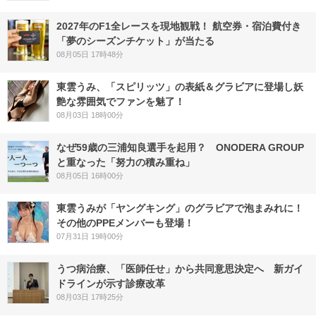
2027年のF1全レースを現地観戦！ 航空券・宿泊費付き
「夢のシーズンチケット」が当たる
08月05日 17時48分
東雲うみ、「スピリッツ」の表紙＆グラビアに登場し妖
艶な雰囲気でファンを魅了！
08月03日 18時00分
なぜ59歳の三浦知良選手を起用？ ONODERA GROUP
と重なった「努力の積み重ね」
08月05日 16時00分
東雲うみが「ヤングキング」のグラビアで泡まみれに！
その他のPPEメンバーも登場！
07月31日 19時00分
うつ病治療、「医師任せ」から共同意思決定へ 新ガイ
ドラインが示す診療改革
08月03日 17時25分