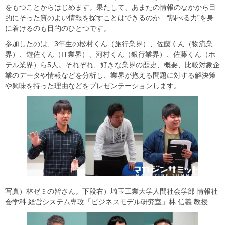
をもつことからはじめます。果たして、あまたの情報のなかから目
的にそった質のよい情報を探すことはできるのか…“調べる力”を身
に着けるのも目的のひとつです。
参加したのは、3年生の松村くん（旅行業界）、佐藤くん（物流業
界）、遊佐くん（IT業界）、河村くん（銀行業界）、佐藤くん（ホ
テル業界）ら5人。それぞれ、好きな業界の歴史、概要、比較対象企
業のデータや情報などを分析し、業界が抱える問題に対する解決策
や興味を持った理由などをプレゼンテーションします。
写真）林ゼミの皆さん。下段右）埼玉工業大学人間社会学部 情報社
会学科 経営システム専攻「ビジネスモデル研究室」林 信義 教授