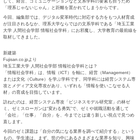
して、経営、コミュニケーションなど文系学科の要素も担うため
「理系じゃないじゃん」と距離を置かれてしまうからです。
今回、編集部では、デジタル変革時代に対応する力をもつ人材育成
が注目されるなか、理系大学ならではの文系学科である「埼玉工業
大学 人間社会学部 情報社会学科」にお邪魔し、大学教育の最前線を
取材してきました。
新建築
Fujisan.co.jpより
埼玉工業大学 人間社会学部 情報社会学科とは？
「情報社会学科」は、情報（ICT）を軸に、経営（Management）
または文化（Culture）を学ぶ学科です。同学科には経営システム専
攻とメディア文化専攻があり、いずれも「情報を使いこなせる人
材」の育成を目指しています。
訪ねたのは、経営システム専攻「ビジネスモデル研究室」の林ゼ
ミ。ゼミスローガンは“変わる勇気”で、ゼミや就職活動を通して
「会社」「仕事」「自分」を、今までとは違う新しい視点で見つめ
直します。
今回のゼミ課題は「自分の気になる業界を調べて紹介する」という
もの。学生達は、まず、世の中にあるさまざまな業界を知り、興味