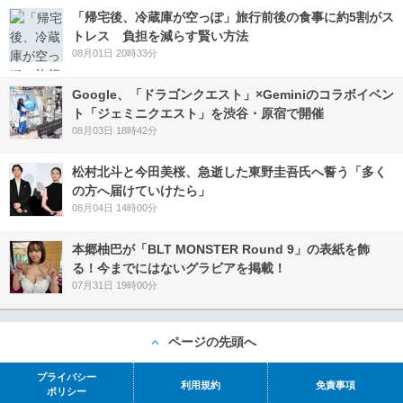
「帰宅後、冷蔵庫が空っぽ」旅行前後の食事に約5割がス
トレス 負担を減らす賢い方法
08月01日 20時33分
Google、「ドラゴンクエスト」×Geminiのコラボイベン
ト「ジェミニクエスト」を渋谷・原宿で開催
08月03日 18時42分
松村北斗と今田美桜、急逝した東野圭吾氏へ誓う「多く
の方へ届けていけたら」
08月04日 14時00分
本郷柚巴が「BLT MONSTER Round 9」の表紙を飾
る！今までにはないグラビアを掲載！
07月31日 19時00分
ページの先頭へ
プライバシー
利用規約
免責事項
ポリシー