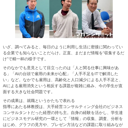
いざ、調べてみると、毎日のように利用し生活に密接に関わってい
る企業でも知らないことだらけ。正直、まだまだ情報を“収集するだ
け”で精一杯の様子です。
そのなかでも意見として目立ったのは「人と関る仕事に興味があ
る」「AIの台頭で雇用の未来が心配」「人手不足をITで解消した
い」など。なかでも雇用は、高齢化と人口減少による人手不足と、
AIによる雇用消失という相反する課題が複雑に絡み、今の学生が直
面する大きな社会問題です。
その成果は、就職というかたちで表れる
指導にあたる林教授は、大手経営コンサルティング会社のビジネス
コンサルタントだった経歴の持ち主。自身の経験を活かし、学生達
にビジネスモデル研究の一環として「情報」の収集、調査、分析を
はじめ、グラフの見方や、プレゼン方法などの課題に取り組みなが