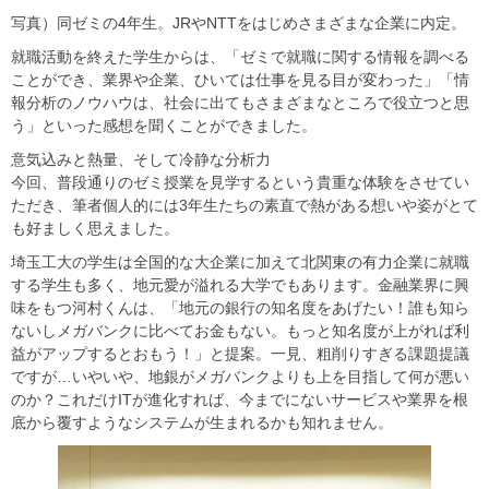
写真）同ゼミの4年生。JRやNTTをはじめさまざまな企業に内定。
就職活動を終えた学生からは、「ゼミで就職に関する情報を調べる
ことができ、業界や企業、ひいては仕事を見る目が変わった」「情
報分析のノウハウは、社会に出てもさまざまなところで役立つと思
う」といった感想を聞くことができました。
意気込みと熱量、そして冷静な分析力
今回、普段通りのゼミ授業を見学するという貴重な体験をさせてい
ただき、筆者個人的には3年生たちの素直で熱がある想いや姿がとて
も好ましく思えました。
埼玉工大の学生は全国的な大企業に加えて北関東の有力企業に就職
する学生も多く、地元愛が溢れる大学でもあります。金融業界に興
味をもつ河村くんは、「地元の銀行の知名度をあげたい！誰も知ら
ないしメガバンクに比べてお金もない。もっと知名度が上がれば利
益がアップするとおもう！」と提案。一見、粗削りすぎる課題提議
ですが…いやいや、地銀がメガバンクよりも上を目指して何が悪い
のか？これだけITが進化すれば、今までにないサービスや業界を根
底から覆すようなシステムが生まれるかも知れません。