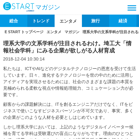
マガジン
総合
トレンド
旅行
経済
エンタメ
E START トップページ
エンタメ
マガジン
理系大学の文系学科が注目される
理系大学の文系学科が注目されるわけ。埼工大「情
報社会学科」にみる企業が欲しがる人材育成
2018-12-04 10:30:14
私たちは、ICTやAIなどのデジタルテクノロジーの恩恵を受けて生活
しています。日々、進化するテクノロジーを世の中のために活用し
アイディアを実現させるためには、社会のさまざまな課題の本質を
見極められる柔軟な視点や情報処理能力、コミュケーション力が必
要です。
顧客からの課題解決には、ITを創るエンジニアだけでなく、ITをビ
ジネスで使いこなすビジネスパーソンが不可欠であり、事実、多く
の企業がこのような人材を必要としはじめています。
しかし理系大学においては、上記のようなデジタルイノベーター候
補を育てる学科は受験選びの盲点になりがちです。理由のひとつと