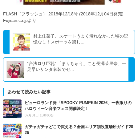
FLASH（フラッシュ） 2018年12/18号 (2018年12月04日発売)
Fujisan.co.jpより
村上佳菜子、スケートうまく滑れなかった頃の記
憶なし！スポーツを楽し...
“合法ロリ巨乳” 「まりちゅう」こと長澤茉里奈、一
足早いサンタ衣装でセ...
あわせて読みたい記事
ピューロランド発「SPOOKY PUMPKIN 2026」一夜限りの
ハロウィーン音楽フェス開催決定！
07月31日 15時00分
ガチャガチャどこで買える？全国エリア別設置場所ガイド20
26