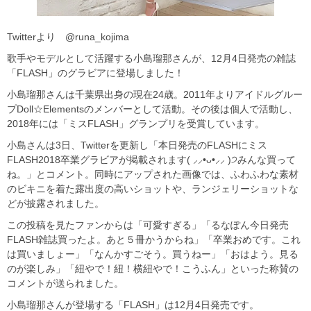
Twitterより @runa_kojima
歌手やモデルとして活躍する小島瑠那さんが、12月4日発売の雑誌
「FLASH」のグラビアに登場しました！
小島瑠那さんは千葉県出身の現在24歳。2011年よりアイドルグルー
プDoll☆Elementsのメンバーとして活動。その後は個人で活動し、
2018年には「ミスFLASH」グランプリを受賞しています。
小島さんは3日、Twitterを更新し「本日発売のFLASHにミス
FLASH2018卒業グラビアが掲載されます( ⸝⸝•ᴗ•⸝⸝ )੭みんな買って
ね。」とコメント。同時にアップされた画像では、ふわふわな素材
のビキニを着た露出度の高いショットや、ランジェリーショットな
どが披露されました。
この投稿を見たファンからは「可愛すぎる」「るなぽん今日発売
FLASH雑誌買ったよ。あと５冊かうからね」「卒業おめです。これ
は買いましょー」「なんかすごそう。買うねー」「おはよう。見る
のが楽しみ」「紐やで！紐！横紐やで！こうふん」といった称賛の
コメントが送られました。
小島瑠那さんが登場する「FLASH」は12月4日発売です。