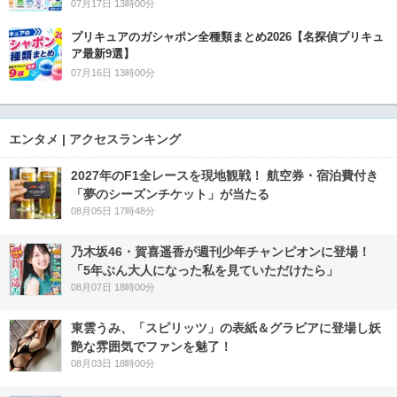
07月17日 13時00分
プリキュアのガシャポン全種類まとめ2026【名探偵プリキュ
ア最新9選】
07月16日 13時00分
エンタメ | アクセスランキング
2027年のF1全レースを現地観戦！ 航空券・宿泊費付き
「夢のシーズンチケット」が当たる
08月05日 17時48分
乃木坂46・賀喜遥香が週刊少年チャンピオンに登場！
「5年ぶん大人になった私を見ていただけたら」
08月07日 18時00分
東雲うみ、「スピリッツ」の表紙＆グラビアに登場し妖
艶な雰囲気でファンを魅了！
08月03日 18時00分