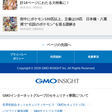
計18ページにわたる大特集に！
08月05日 7時00分
街中にポケモン100匹以上、立像は19匹 日本橋・八重
洲で“伝説のポケモン”を巡る謎解き
08月05日 15時55分
ページの先頭へ
プライバシー
利用規約
免責事項
ポリシー
Copyright © 2026 GMO INSIGHT Inc. All Rights Reserved.
GMOインターネットグループのセキュリティ事業について
世界初総合ネットセキュリティサービス「GMOセキュリティ24」
パスワード漏洩診断
Webサイトリスク診断