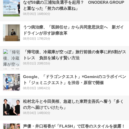
なぜ59歳の三浦知良選手を起用？ ONODERA GROUP
と重なった「努力の積み重ね」
08月05日 16時00分
うつ病治療、「医師任せ」から共同意思決定へ 新ガイ
ドラインが示す診療改革
08月03日 17時25分
「帰宅後、冷蔵庫が空っぽ」旅行前後の食事に約5割がス
トレス 負担を減らす賢い方法
08月01日 20時33分
Google、「ドラゴンクエスト」×Geminiのコラボイベン
ト「ジェミニクエスト」を渋谷・原宿で開催
08月03日 18時42分
松村北斗と今田美桜、急逝した東野圭吾氏へ誓う「多く
の方へ届けていけたら」
08月04日 14時00分
声優・井口裕香が「FLASH」で圧巻のスタイルを披露！