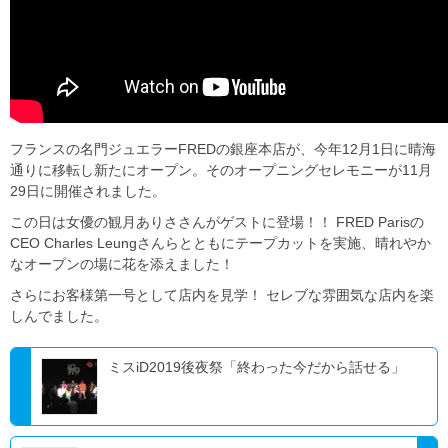
フランスの名門ジュエラーFREDの銀座本店が、今年12月1日に晴海
通りに移転し新たにオープン。そのオープニングセレモニーが11月
29日に開催されました。
この日は女優の観月ありささんがゲストに登場！！ FRED Parisの
CEO Charles Leungさんらとともにテープカットを実施、晴れやか
なオープンの場に花を添えました！
さらにお客様第一号として店内を見学！ セレブな雰囲気な店内を楽
しんでました。
ミスiD2019後夜祭「終わった今だから話せる」