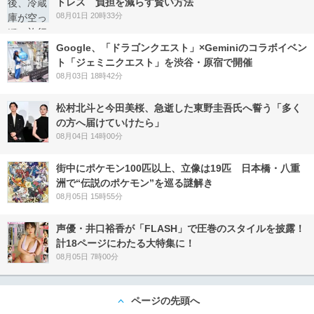
トレス 負担を減らす賢い方法
08月01日 20時33分
Google、「ドラゴンクエスト」×Geminiのコラボイベン
ト「ジェミニクエスト」を渋谷・原宿で開催
08月03日 18時42分
松村北斗と今田美桜、急逝した東野圭吾氏へ誓う「多く
の方へ届けていけたら」
08月04日 14時00分
街中にポケモン100匹以上、立像は19匹 日本橋・八重
洲で“伝説のポケモン”を巡る謎解き
08月05日 15時55分
声優・井口裕香が「FLASH」で圧巻のスタイルを披露！
計18ページにわたる大特集に！
08月05日 7時00分
ページの先頭へ