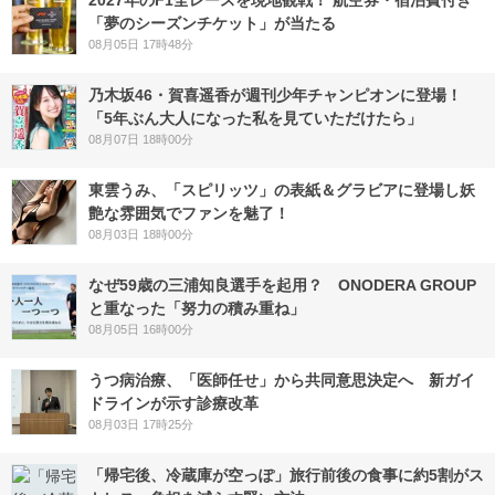
2027年のF1全レースを現地観戦！ 航空券・宿泊費付き
「夢のシーズンチケット」が当たる
08月05日 17時48分
乃木坂46・賀喜遥香が週刊少年チャンピオンに登場！
「5年ぶん大人になった私を見ていただけたら」
08月07日 18時00分
東雲うみ、「スピリッツ」の表紙＆グラビアに登場し妖
艶な雰囲気でファンを魅了！
08月03日 18時00分
なぜ59歳の三浦知良選手を起用？ ONODERA GROUP
と重なった「努力の積み重ね」
08月05日 16時00分
うつ病治療、「医師任せ」から共同意思決定へ 新ガイ
ドラインが示す診療改革
08月03日 17時25分
「帰宅後、冷蔵庫が空っぽ」旅行前後の食事に約5割がス