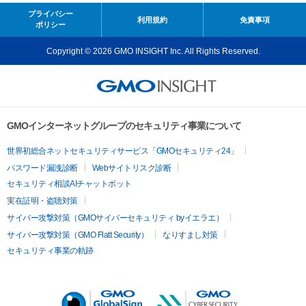
プライバシー
利用規約
免責事項
ポリシー
Copyright © 2026 GMO INSIGHT Inc. All Rights Reserved.
GMOインターネットグループのセキュリティ事業について
世界初総合ネットセキュリティサービス「GMOセキュリティ24」
パスワード漏洩診断
Webサイトリスク診断
セキュリティ相談AIチャットボット
実在証明・盗聴対策
サイバー攻撃対策（GMOサイバーセキュリティ byイエラエ）
サイバー攻撃対策（GMO Flatt Security）
なりすまし対策
セキュリティ事業の軌跡