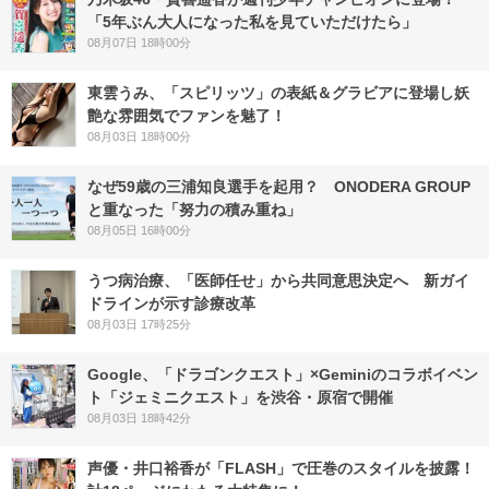
「5年ぶん大人になった私を見ていただけたら」
08月07日 18時00分
東雲うみ、「スピリッツ」の表紙＆グラビアに登場し妖
艶な雰囲気でファンを魅了！
08月03日 18時00分
なぜ59歳の三浦知良選手を起用？ ONODERA GROUP
と重なった「努力の積み重ね」
08月05日 16時00分
うつ病治療、「医師任せ」から共同意思決定へ 新ガイ
ドラインが示す診療改革
08月03日 17時25分
Google、「ドラゴンクエスト」×Geminiのコラボイベン
ト「ジェミニクエスト」を渋谷・原宿で開催
08月03日 18時42分
声優・井口裕香が「FLASH」で圧巻のスタイルを披露！