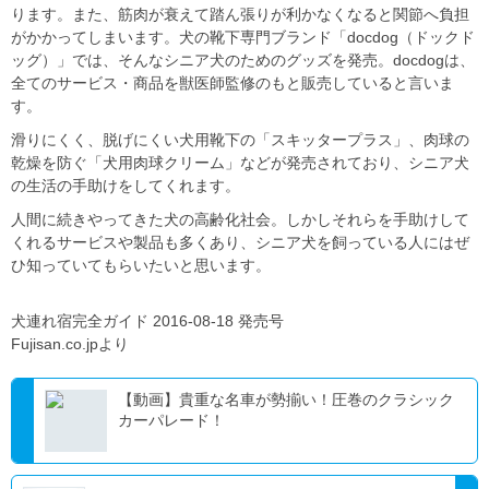
ります。また、筋肉が衰えて踏ん張りが利かなくなると関節へ負担
がかかってしまいます。犬の靴下専門ブランド「docdog（ドックド
ッグ）」では、そんなシニア犬のためのグッズを発売。docdogは、
全てのサービス・商品を獣医師監修のもと販売していると言いま
す。
滑りにくく、脱げにくい犬用靴下の「スキッタープラス」、肉球の
乾燥を防ぐ「犬用肉球クリーム」などが発売されており、シニア犬
の生活の手助けをしてくれます。
人間に続きやってきた犬の高齢化社会。しかしそれらを手助けして
くれるサービスや製品も多くあり、シニア犬を飼っている人にはぜ
ひ知っていてもらいたいと思います。
犬連れ宿完全ガイド 2016-08-18 発売号
Fujisan.co.jpより
【動画】貴重な名車が勢揃い！圧巻のクラシック
カーパレード！