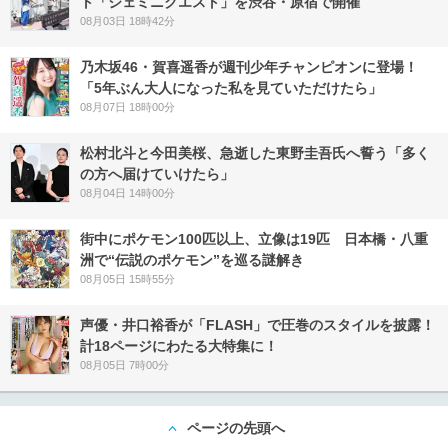
ト「ジェミニクエスト」を渋谷・原宿で開催
08月03日 18時42分
乃木坂46・賀喜遥香が週刊少年チャンピオンに登場！
「5年ぶん大人になった私を見ていただけたら」
08月07日 18時00分
松村北斗と今田美桜、急逝した東野圭吾氏へ誓う「多く
の方へ届けていけたら」
08月04日 14時00分
街中にポケモン100匹以上、立像は19匹 日本橋・八重
洲で“伝説のポケモン”を巡る謎解き
08月05日 15時55分
声優・井口裕香が「FLASH」で圧巻のスタイルを披露！
計18ページにわたる大特集に！
08月05日 7時00分
ページの先頭へ