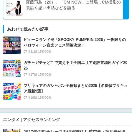
齋藤飛鳥（20）、「CM NOW」に登場しCM撮影の
裏話や思い出話などを語る
あわせて読みたい記事
ピューロランド発「SPOOKY PUMPKIN 2026」一夜限りの
ハロウィーン音楽フェス開催決定！
07月31日 15時00分
ガチャガチャどこで買える？全国エリア別設置場所ガイド20
26
07月17日 13時00分
プリキュアのガシャポン全種類まとめ2026【名探偵プリキュ
ア最新9選】
07月16日 13時00分
エンタメ | アクセスランキング
2027年のF1全レースを現地観戦！ 航空券・宿泊費付き