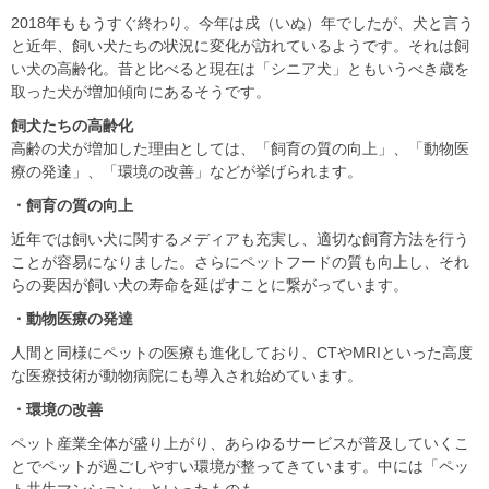
2018年ももうすぐ終わり。今年は戌（いぬ）年でしたが、犬と言う
と近年、飼い犬たちの状況に変化が訪れているようです。それは飼
い犬の高齢化。昔と比べると現在は「シニア犬」ともいうべき歳を
取った犬が増加傾向にあるそうです。
飼犬たちの高齢化
高齢の犬が増加した理由としては、「飼育の質の向上」、「動物医
療の発達」、「環境の改善」などが挙げられます。
・飼育の質の向上
近年では飼い犬に関するメディアも充実し、適切な飼育方法を行う
ことが容易になりました。さらにペットフードの質も向上し、それ
らの要因が飼い犬の寿命を延ばすことに繋がっています。
・動物医療の発達
人間と同様にペットの医療も進化しており、CTやMRIといった高度
な医療技術が動物病院にも導入され始めています。
・環境の改善
ペット産業全体が盛り上がり、あらゆるサービスが普及していくこ
とでペットが過ごしやすい環境が整ってきています。中には「ペッ