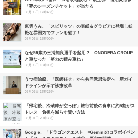
「夢のシーズンチケット」が当たる
08月05日 17時48分
東雲うみ、「スピリッツ」の表紙＆グラビアに登場し妖
艶な雰囲気でファンを魅了！
08月03日 18時00分
なぜ59歳の三浦知良選手を起用？ ONODERA GROUP
と重なった「努力の積み重ね」
08月05日 16時00分
うつ病治療、「医師任せ」から共同意思決定へ 新ガイ
ドラインが示す診療改革
08月03日 17時25分
「帰宅後、冷蔵庫が空っぽ」旅行前後の食事に約5割がス
トレス 負担を減らす賢い方法
08月01日 20時33分
Google、「ドラゴンクエスト」×Geminiのコラボイベン