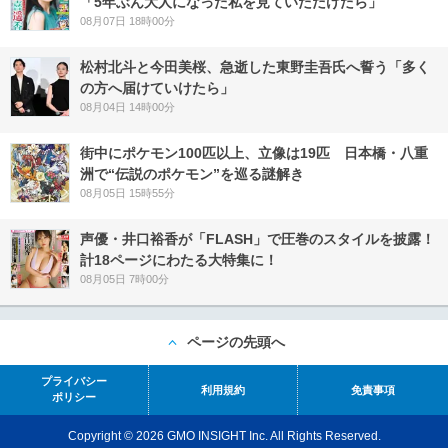
「5年ぶん大人になった私を見ていただけたら」
08月07日 18時00分
松村北斗と今田美桜、急逝した東野圭吾氏へ誓う「多く
の方へ届けていけたら」
08月04日 14時00分
街中にポケモン100匹以上、立像は19匹 日本橋・八重
洲で“伝説のポケモン”を巡る謎解き
08月05日 15時55分
声優・井口裕香が「FLASH」で圧巻のスタイルを披露！
計18ページにわたる大特集に！
08月05日 7時00分
ページの先頭へ
プライバシー
利用規約
免責事項
ポリシー
Copyright © 2026 GMO INSIGHT Inc. All Rights Reserved.