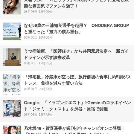
艶な雰囲気でファンを魅了！
08月03日 18時00分
なぜ59歳の三浦知良選手を起用？ ONODERA GROUP
と重なった「努力の積み重ね」
08月05日 16時00分
うつ病治療、「医師任せ」から共同意思決定へ 新ガイ
ドラインが示す診療改革
08月03日 17時25分
「帰宅後、冷蔵庫が空っぽ」旅行前後の食事に約5割がス
トレス 負担を減らす賢い方法
08月01日 20時33分
Google、「ドラゴンクエスト」×Geminiのコラボイベン
ト「ジェミニクエスト」を渋谷・原宿で開催
08月03日 18時42分
乃木坂46・賀喜遥香が週刊少年チャンピオンに登場！