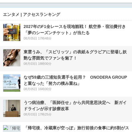
エンタメ | アクセスランキング
2027年のF1全レースを現地観戦！ 航空券・宿泊費付き
「夢のシーズンチケット」が当たる
08月05日 17時48分
東雲うみ、「スピリッツ」の表紙＆グラビアに登場し妖
艶な雰囲気でファンを魅了！
08月03日 18時00分
なぜ59歳の三浦知良選手を起用？ ONODERA GROUP
と重なった「努力の積み重ね」
08月05日 16時00分
うつ病治療、「医師任せ」から共同意思決定へ 新ガイ
ドラインが示す診療改革
08月03日 17時25分
「帰宅後、冷蔵庫が空っぽ」旅行前後の食事に約5割がス