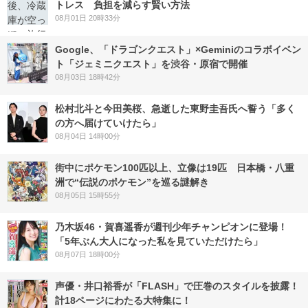
トレス 負担を減らす賢い方法
08月01日 20時33分
Google、「ドラゴンクエスト」×Geminiのコラボイベン
ト「ジェミニクエスト」を渋谷・原宿で開催
08月03日 18時42分
松村北斗と今田美桜、急逝した東野圭吾氏へ誓う「多く
の方へ届けていけたら」
08月04日 14時00分
街中にポケモン100匹以上、立像は19匹 日本橋・八重
洲で“伝説のポケモン”を巡る謎解き
08月05日 15時55分
乃木坂46・賀喜遥香が週刊少年チャンピオンに登場！
「5年ぶん大人になった私を見ていただけたら」
08月07日 18時00分
声優・井口裕香が「FLASH」で圧巻のスタイルを披露！
計18ページにわたる大特集に！